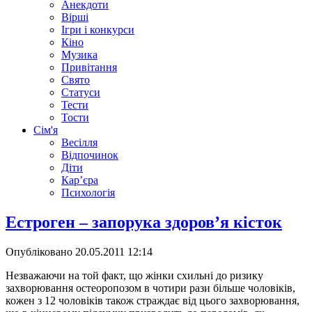
Анекдоти
Вірші
Ігри і конкурси
Кіно
Музика
Привітання
Свято
Статуси
Тести
Тости
Сім'я
Весілля
Відпочинок
Діти
Кар’єра
Психологія
Естроген – запорука здоров’я кісток
Опубліковано
20.05.2011 12:14
Незважаючи на той факт, що жінки схильні до ризику
захворювання остеоропозом в чотири рази більше чоловіків,
кожен з 12 чоловіків також страждає від цього захворювання,