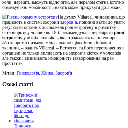
коли, нарешті, зможуть відпочити, але перелом стегна істотно
обмежує їхні можливості і навіть може прикувати до ліжка».
На думку Villareal, чиновники, що
працюють в системі охорони
здоров’я
, повинні взяти до уваги
результати останніх досліджень ролі естрогену в розвитку
остеопорозу у чоловіків. «Я б рекомендувала перевіряти
рівні
естрогену
у літніх чоловіків, які страждають на остеопороз
або хворих з низькою мінеральною щільністю кісткової
тканини, – радить Villareal. – Естроген та його перетворення в
організмі не тільки впливають на здоров’я кісток у чоловіків,
але також і визначають ймовірність захворювання на рак
простати».
Мітки:
Гінекологія
,
Жінка
,
Здоров'я
Схожі статті
Тривожні