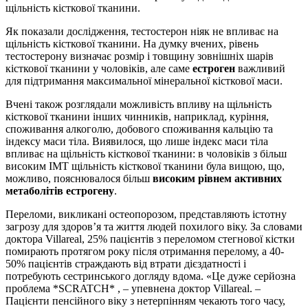
щільність кісткової тканини.
Як показали дослідження, тестостерон ніяк не впливає на
щільність кісткової тканини. На думку вчених, рівень
тестостерону визначає розмір і товщину зовнішніх шарів
кісткової тканини у чоловіків, але саме
естроген
важливий
для підтримання максимальної мінеральної кісткової маси.
Вчені також розглядали можливість впливу на щільність
кісткової тканини інших чинників, наприклад, куріння,
споживання алкоголю, добового споживання кальцію та
індексу маси тіла. Виявилося, що лише індекс маси тіла
впливає на щільність кісткової тканини: в чоловіків з більш
високим ІМТ щільність кісткової тканини була вищою, що,
можливо, пояснювалося більш
високим рівнем активних
метаболітів естрогену
.
Переломи, викликані остеопорозом, представляють істотну
загрозу для здоров’я та життя людей похилого віку. За словами
доктора Villareal, 25% пацієнтів з переломом стегнової кістки
помирають протягом року після отримання перелому, а 40-
50% пацієнтів страждають від втрати дієздатності і
потребують сестринського догляду вдома. «Це дуже серйозна
проблема *SCRATCH* , – упевнена доктор Villareal. –
Пацієнти пенсійного віку з нетерпінням чекають того часу,