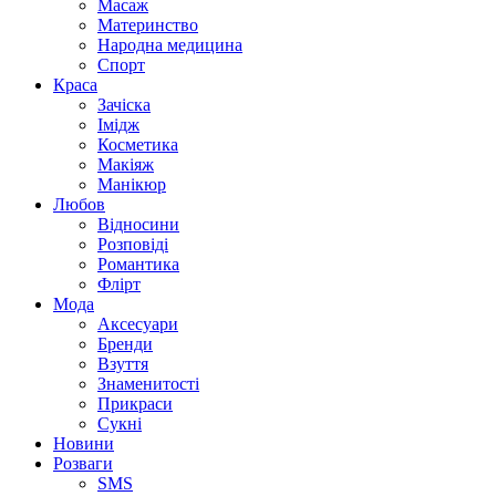
Масаж
Материнство
Народна медицина
Спорт
Краса
Зачіска
Імідж
Косметика
Макіяж
Манікюр
Любов
Відносини
Розповіді
Романтика
Флірт
Мода
Аксесуари
Бренди
Взуття
Знаменитості
Прикраси
Сукні
Новини
Розваги
SMS