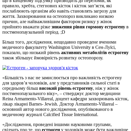
що в кінцевому підсумку призводить до переломів, як
правило, хребта, стегнових кісток і кісток зап’ястя, які
послаблюють організм або навіть становлять загрозу для
життя. Захворювання на остеопороз викликано низкою
причин, але найважливішим фактором ризику у жінок
прийнято вважати різке
зниження рівня гормону естрогену
в
постменопаузальний період. ;D
Більш того, дослідження, нещодавно проведене вченими
медичного факультету Washington University в Сен-Луїсі,
показало, що низький рівень
активних метаболітів естрогену
також збільшує ймовірність розвитку остеопорозу.
«Більшість з нас не замислюється про важливість естрогену
для здоров’я чоловіків, але у представників сильної статі в
середньому більш
високий рівень естрогену
, ніж у жінок
постменопаузального віку», – стверджує доктор медицини
Reina Armamento-Villareal, доцент кафедри захворювань кісток,
лікар лікарні Barnes- Jewish. Доктор Armamento-Villareal –
основний автор нового дослідження, опублікованого в
медичному журналі Calcified Tissue International.
«Дослідження, проведені іншими науковими групами,
свідчать про те, що
естроген
у чоловіків може бути важливіше