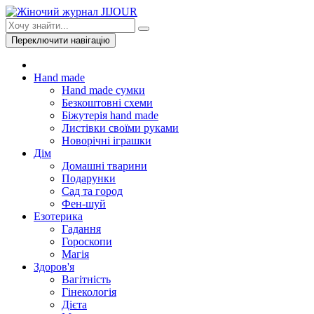
Переключити навігацію
Hand made
Hand made сумки
Безкоштовні схеми
Біжутерія hand made
Листівки своїми руками
Новорічні іграшки
Дім
Домашні тварини
Подарунки
Сад та город
Фен-шуй
Езотерика
Гадання
Гороскопи
Магія
Здоров'я
Вагітність
Гінекологія
Дієта