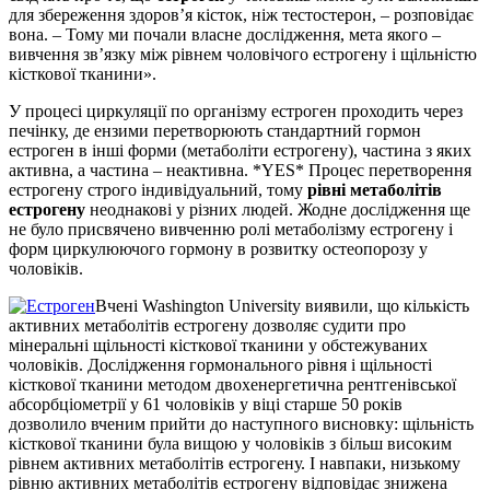
для збереження здоров’я кісток, ніж тестостерон, – розповідає
вона. – Тому ми почали власне дослідження, мета якого –
вивчення зв’язку між рівнем чоловічого естрогену і щільністю
кісткової тканини».
У процесі циркуляції по організму естроген проходить через
печінку, де ензими перетворюють стандартний гормон
естроген в інші форми (метаболіти естрогену), частина з яких
активна, а частина – неактивна. *YES* Процес перетворення
естрогену строго індивідуальний, тому
рівні метаболітів
естрогену
неоднакові у різних людей. Жодне дослідження ще
не було присвячено вивченню ролі метаболізму естрогену і
форм циркулюючого гормону в розвитку остеопорозу у
чоловіків.
Вчені Washington University виявили, що кількість
активних метаболітів естрогену дозволяє судити про
мінеральні щільності кісткової тканини у обстежуваних
чоловіків. Дослідження гормонального рівня і щільності
кісткової тканини методом двохенергетична рентгенівської
абсорбціометрії у 61 чоловіків у віці старше 50 років
дозволило вченим прийти до наступного висновку: щільність
кісткової тканини була вищою у чоловіків з більш високим
рівнем активних метаболітів естрогену. І навпаки, низькому
рівню активних метаболітів естрогену відповідає знижена