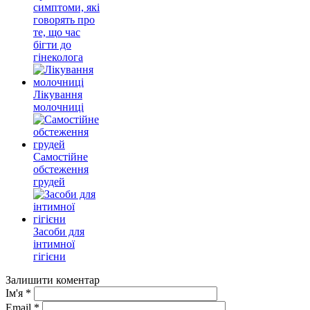
симптоми, які
говорять про
те, що час
бігти до
гінеколога
Лікування
молочниці
Самостійне
обстеження
грудей
Засоби для
інтимної
гігієни
Залишити коментар
Ім'я
*
Email
*