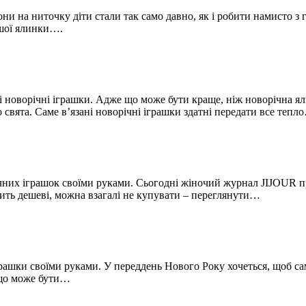
рони на ниточку діти стали так само давно, як і робити намисто
ашої ялинки….
і новорічні іграшки. Адже що може бути краще, ніж новорічна 
свята. Саме в’язані новорічні іграшки здатні передати все тепл
их іграшок своїми руками. Сьогодні жіночий журнал JIJOUR про
осить дешеві, можна взагалі не купувати – переглянути…
грашки своїми руками. У переддень Нового Року хочеться, щоб с
 що може бути…