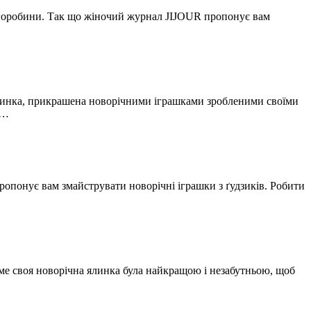
 з горобини. Так що жіночий журнал JIJOUR пропонує вам
ялинка, прикрашена новорічними іграшками зробленими своїми
о…
понує вам змайструвати новорічні іграшки з ґудзиків. Робити
аме своя новорічна ялинка була найкращою і незабутньою, щоб