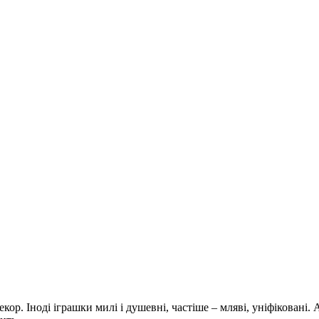
р. Іноді іграшки милі і душевні, частіше – мляві, уніфіковані. А