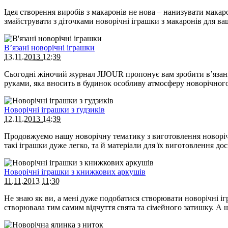
Ідея створення виробів з макаронів не нова – нанизувати мака
змайструвати з діточками новорічні іграшки з макаронів для в
В’язані новорічні іграшки
13.11.2013
12:39
Сьогодні жіночий журнал JIJOUR пропонує вам зробити в’язан
руками, яка вносить в будинок особливу атмосферу новорічного 
Новорічні іграшки з ґудзиків
12.11.2013
14:39
Продовжуємо нашу новорічну тематику з виготовлення новорічн
такі іграшки дуже легко, та й матеріали для їх виготовлення д
Новорічні іграшки з книжкових аркушів
11.11.2013
11:30
Не знаю як ви, а мені дуже подобатися створювати новорічні і
створювала тим самим відчуття свята та сімейного затишку. А