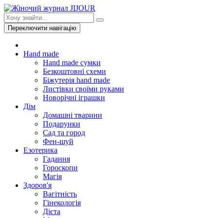
Переключити навігацію
Hand made
Hand made сумки
Безкоштовні схеми
Біжутерія hand made
Листівки своїми руками
Новорічні іграшки
Дім
Домашні тварини
Подарунки
Сад та город
Фен-шуй
Езотерика
Гадання
Гороскопи
Магія
Здоров'я
Вагітність
Гінекологія
Дієта