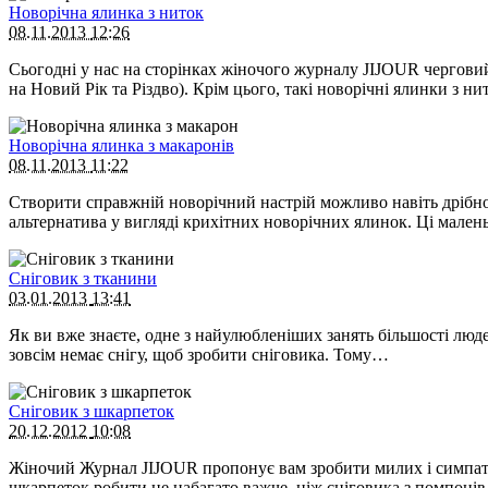
Новорічна ялинка з ниток
08.11.2013
12:26
Сьогодні у нас на сторінках жіночого журналу JIJOUR черговий
на Новий Рік та Різдво). Крім цього, такі новорічні ялинки з 
Новорічна ялинка з макаронів
08.11.2013
11:22
Створити справжній новорічний настрій можливо навіть дрібн
альтернатива у вигляді крихітних новорічних ялинок. Ці мале
Сніговик з тканини
03.01.2013
13:41
Як ви вже знаєте, одне з найулюбленіших занять більшості людей 
зовсім немає снігу, щоб зробити сніговика. Тому…
Сніговик з шкарпеток
20.12.2012
10:08
Жіночий Журнал JIJOUR пропонує вам зробити милих і симпатичн
шкарпеток робити не набагато важче, ніж сніговика з помпоні