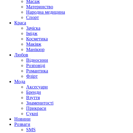
Масаж
Материнство
Народна медицина
Спорт
Краса
Зачіска
Імідж
Косметика
Макіяж
Манікюр
Любов
Відносини
Розповіді
Романтика
Флірт
Мода
Аксесуари
Бренди
Взуття
Знаменитості
Прикраси
Сукні
Новини
Розваги
SMS