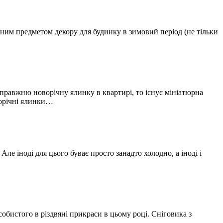
сним предметом декору для будинку в зимовий період (не тільки
равжню новорічну ялинку в квартирі, то існує мініатюрна
ворічні ялинки…
Але іноді для цього буває просто занадто холодно, а іноді і
бистого в різдвяні прикраси в цьому році. Сніговика з