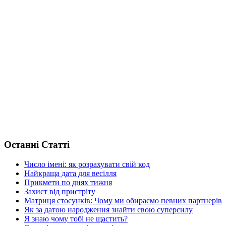
Останні Статті
Число імені: як розрахувати свій код
Найкраща дата для весілля
Прикмети по днях тижня
Захист від пристріту
Матриця стосунків: Чому ми обираємо певних партнерів
Як за датою народження знайти свою суперсилу
Я знаю чому тобі не щастить?