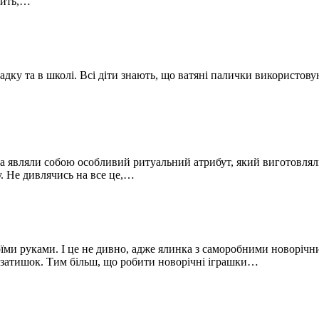
чить,…
адку та в школі. Всі діти знають, що ватяні палички використовую
 являли собою особливий ритуальний атрибут, який виготовляли н
у. Не дивлячись на все це,…
оїми руками. І це не дивно, адже ялинка з саморобними новоріч
 затишок. Тим більш, що робити новорічні іграшки…