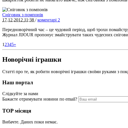
Сніговик з помпонів
17.12.2012
11:38
/
коментарі 2
Передноворічний час – це чудовий період, щоб трохи помайстр
Журнал JIJOUR пропонує змайструвати таких чудесних снігови
1
2
3
4
5
»
Новорічні іграшки
Статті про те, як робити новорічні іграшки своїми руками з п
Наш портал
Слідкуйте за нами
Бажаєте отримувати новини по email?
TOP місяця
Вибачте. Даних поки немає.