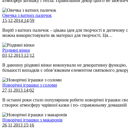
атмосфері затишку і тепла. Правильний декор цього не забезпе
Овечка з ватних паличок
15.12.2014
14:59
Виріб з ватних паличок – цікава ідея для творчості в дитячому с
можна використовувати як матеріал для творчості. Ця…
Різдвяні вінки
03.12.2013
12:12
В давнину різдвяні вінки виконували не декоративну функцію, а
більшості випадків є обов’язковим елементом святкового декор
Новорічні іграшки з соломи
27.11.2013
14:02
В останні роки стало популярним робити новорічні іграшки св
створює атмосферу чарівної казки і по- справжньому домашній
Новорічні іграшки з макаронів
26.11.2013
15:16