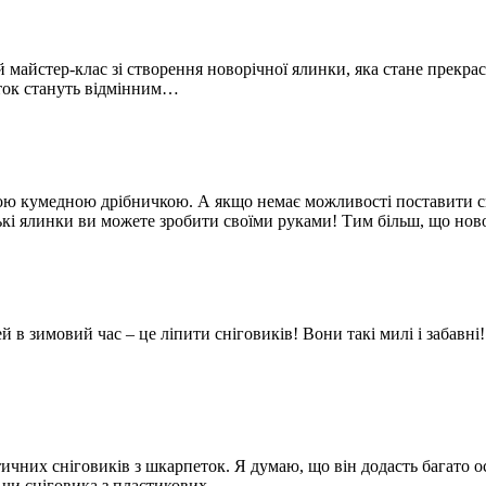
 майстер-клас зі створення новорічної ялинки, яка стане прекра
ниток стануть відмінним…
ою кумедною дрібничкою. А якщо немає можливості поставити сп
нькі ялинки ви можете зробити своїми руками! Тим більш, що но
в зимовий час – це ліпити сніговиків! Вони такі милі і забавні! 
их сніговиків з шкарпеток. Я думаю, що він додасть багато осо
в чи сніговика з пластикових…