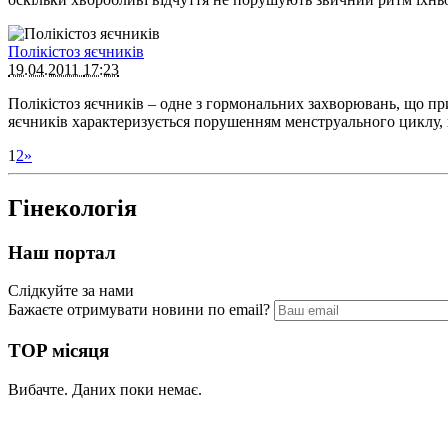
Полікістоз яєчників
19.04.2011
17:23
Полікістоз яєчників – одне з гормональних захворювань, що прив
яєчників характеризується порушенням менструального циклу,
1
2
»
Гінекологія
Наш портал
Слідкуйте за нами
Бажаєте отримувати новини по email?
TOP місяця
Вибачте. Даних поки немає.