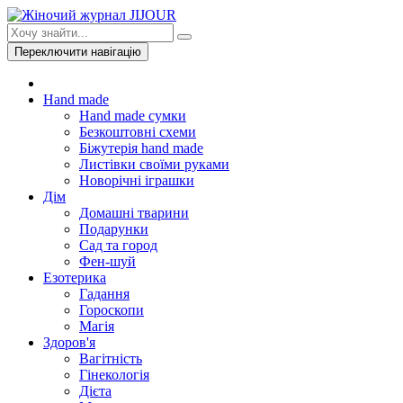
Переключити навігацію
Hand made
Hand made сумки
Безкоштовні схеми
Біжутерія hand made
Листівки своїми руками
Новорічні іграшки
Дім
Домашні тварини
Подарунки
Сад та город
Фен-шуй
Езотерика
Гадання
Гороскопи
Магія
Здоров'я
Вагітність
Гінекологія
Дієта