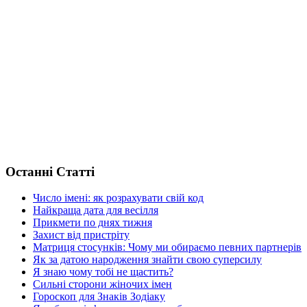
Останні Статті
Число імені: як розрахувати свій код
Найкраща дата для весілля
Прикмети по днях тижня
Захист від пристріту
Матриця стосунків: Чому ми обираємо певних партнерів
Як за датою народження знайти свою суперсилу
Я знаю чому тобі не щастить?
Сильні сторони жіночих імен
Гороскоп для Знаків Зодіаку