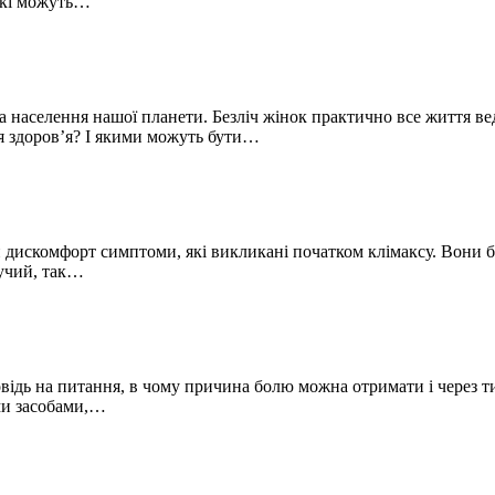
 які можуть…
а населення нашої планети. Безліч жінок практично все життя в
ля здоров’я? І якими можуть бути…
 дискомфорт симптоми, які викликані початком клімаксу. Вони 
инучий, так…
відь на питання, в чому причина болю можна отримати і через ти
ими засобами,…