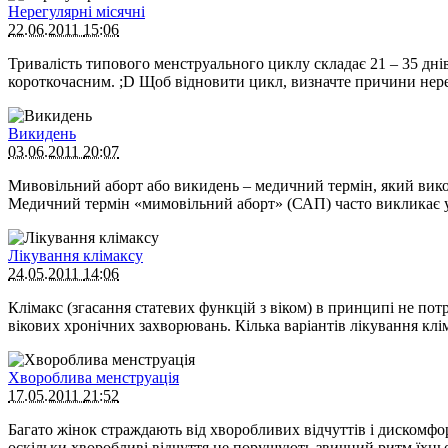
Нерегулярні місячні
22.06.2011
15:06
Тривалість типового менструального циклу складає 21 – 35 д
короткочасним. ;D Щоб відновити цикл, визначте причини нер
Викидень
03.06.2011
20:07
Мивовільний аборт або викидень – медичний термін, який викор
Медичний термін «мимовільний аборт» (САП) часто викликає у 
Лікування клімаксу
24.05.2011
14:06
Клімакс (згасання статевих функцій з віком) в принципі не по
вікових хронічних захворювань. Кілька варіантів лікування клі
Хвороблива менструація
17.05.2011
21:52
Багато жінок страждають від хворобливих відчуттів і дискомфорту
оскільки хворобливі відчуття не порушують звичний ритм їхнь