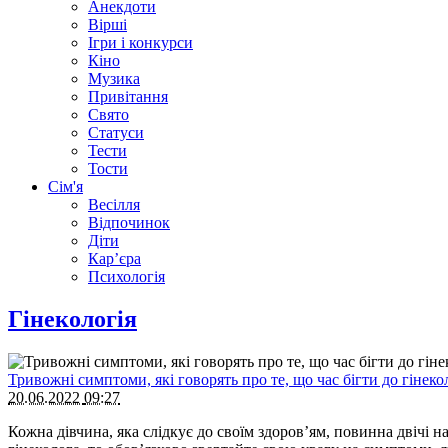
Анекдоти
Вірші
Ігри і конкурси
Кіно
Музика
Привітання
Свято
Статуси
Тести
Тости
Сім'я
Весілля
Відпочинок
Діти
Кар’єра
Психологія
Гінекологія
Тривожні симптоми, які говорять про те, що час бігти до гінеко
20.06.2022
09:27
Кожна дівчина, яка слідкує до своїм здоров’ям, повинна двічі н