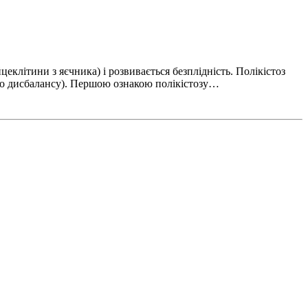
цеклітини з яєчника) і розвивається безплідність. Полікістоз
го дисбалансу). Першою ознакою полікістозу…