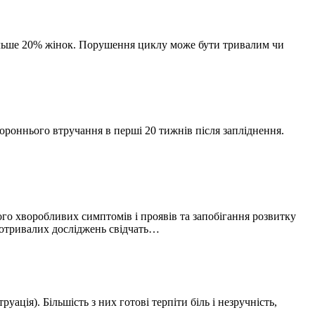
більше 20% жінок. Порушення циклу може бути тривалим чи
ороннього втручання в перші 20 тижнів після запліднення.
ого хворобливих симптомів і проявів та запобігання розвитку
вготривалих досліджень свідчать…
ація). Більшість з них готові терпіти біль і незручність,