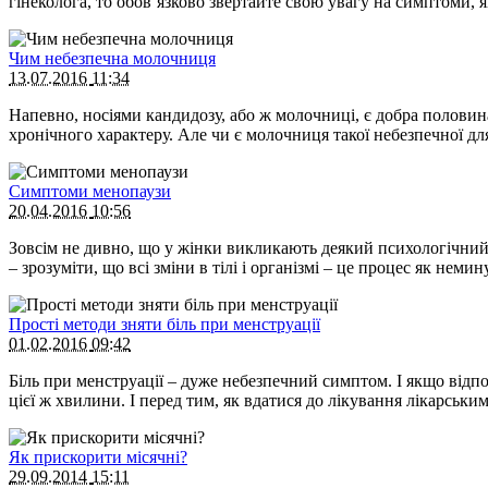
гінеколога, то обов’язково звертайте свою увагу на симптоми,
Чим небезпечна молочниця
13.07.2016
11:34
Напевно, носіями кандидозу, або ж молочниці, є добра половин
хронічного характеру. Але чи є молочниця такої небезпечної д
Симптоми менопаузи
20.04.2016
10:56
Зовсім не дивно, що у жінки викликають деякий психологічний
– зрозуміти, що всі зміни в тілі і організмі – це процес як нем
Прості методи зняти біль при менструації
01.02.2016
09:42
Біль при менструації – дуже небезпечний симптом. І якщо відпо
цієї ж хвилини. І перед тим, як вдатися до лікування лікарськ
Як прискорити місячні?
29.09.2014
15:11