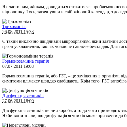
Як часто нам, жінкам, доводиться стикатися з проблемою несво
відпочинку. І ось, заглянувши в свій жіночий календар, з доса
Трихомоніаз
26.08.2011
15:33
Є такий виключно шкідливий мікроорганізм, який здатний доста
грізні ускладнення, такі як чоловіче і жіноче безпліддя. Для то
Гормонозамінна терапія
07.07.2011
19:08
Гормонозамінна терапія, або ГЗТ, – це заміщення в організмі 
симптоми клімаксу швидко слабшають. Крім того, ГЗТ запобігає
Дисфункція яєчників
27.06.2011
16:09
Дисфункція яєчників це не хвороба, а то до чого призводять з
Якби вони знали, що дисфункція яєчників може призвести до б