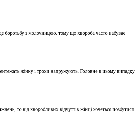
еде боротьбу з молочницею, тому що хвороба часто набуває
бентежать жінку і трохи напружують. Головне в цьому випадку
ждень, то від хворобливих відчуттів жінці хочеться позбутися