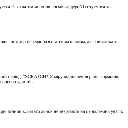
устка. З захватом ми оновлюємо гардероб і готуємося до
орювання, що передається статевим шляхом, але і викликати
ичний період. *SCRATCH* У міру відновлення рівня гормонів,
 серцево-судинні…
ю яєчників. Багато жінок не звертають на це належної уваги.