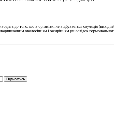
одить до того, що в організмі не відбувається овуляція (вихід яй
 надлишковим оволосінням і ожирінням (внаслідок гормонально