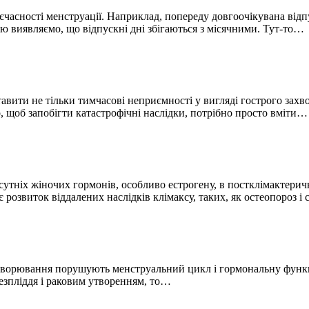
єчасності менструації. Наприклад, попереду довгоочікувана відп
дою виявляємо, що відпускні дні збігаються з місячними. Тут-то…
вити не тільки тимчасові неприємності у вигляді гострого захв
го, щоб запобігти катастрофічні наслідки, потрібно просто вміти…
відсутніх жіночих гормонів, особливо естрогену, в постклімактер
 розвиток віддалених наслідків клімаксу, таких, як остеопороз і
ахворювання порушують менструальний цикл і гормональну функці
езпліддя і раковим утворенням, то…