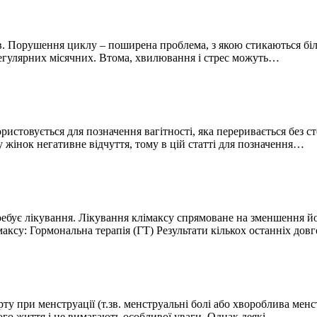
нів. Порушення циклу – поширена проблема, з якою стикаються 
егулярних місячних. Втома, хвилювання і стрес можуть…
истовується для позначення вагітності, яка переривається без ст
жінок негативне відчуття, тому в цій статті для позначення…
требує лікування. Лікування клімаксу спрямоване на зменшення й
максу: Гормональна терапія (ГT) Результати кількох останніх до
 при менструації (т.зв. менструальні болі або хвороблива менстру
ого життя і не вимагають особливої уваги. Однак деякі…