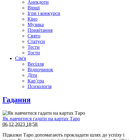
Анекдоти
Вірші
Ігри і конкурси
Кіно
Музика
Привітання
Свято
Статуси
Тести
Тости
Сім'я
Весілля
Відпочинок
Діти
Кар’єра
Психологія
Гадання
Як навчитися гадати на картах Таро
06.12.2023
18:58
Підказки Таро допомагають прокладати шлях до успіху і