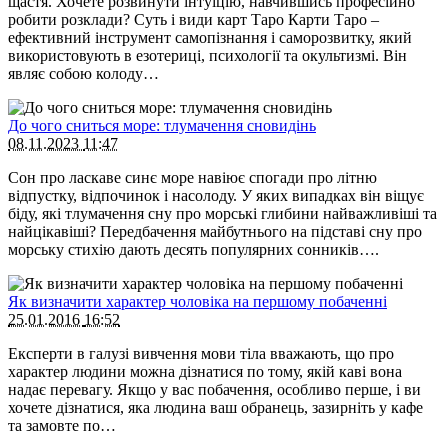
щастя. Хочете розвинути інтуїцію, навчившись професійно
робити розклади? Суть і види карт Таро Карти Таро –
ефективний інструмент самопізнання і саморозвитку, який
використовують в езотериці, психології та окультизмі. Він
являє собою колоду…
До чого сниться море: тлумачення сновидінь
08.11.2023
11:47
Сон про ласкаве синє море навіює спогади про літню
відпустку, відпочинок і насолоду. У яких випадках він віщує
біду, які тлумачення сну про морські глибини найважливіші та
найцікавіші? Передбачення майбутнього на підставі сну про
морську стихію дають десять популярних сонників….
Як визначити характер чоловіка на першому побаченні
25.01.2016
16:52
Експерти в галузі вивчення мови тіла вважають, що про
характер людини можна дізнатися по тому, якій каві вона
надає перевагу. Якщо у вас побачення, особливо перше, і ви
хочете дізнатися, яка людина ваш обранець, зазирніть у кафе
та замовте по…