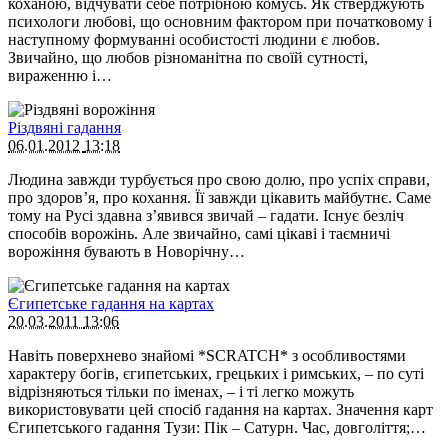
коханою, відчувати себе потрібною комусь. Як стверджують
психологи любові, що основним фактором при початковому і
наступному формуванні особистості людини є любов.
Звичайно, що любов різноманітна по своїй сутності,
вираженню і…
Різдвяні гадання
06.01.2012
13:18
Людина завжди турбується про свою долю, про успіх справи,
про здоров’я, про кохання. Її завжди цікавить майбутнє. Саме
тому на Русі здавна з’явився звичай – гадати. Існує безліч
способів ворожінь. Але звичайно, самі цікаві і таємничі
ворожіння бувають в Новорічну…
Єгипетське гадання на картах
20.03.2011
13:06
Навіть поверхнево знайомі *SCRATCH* з особливостями
характеру богів, єгипетських, грецьких і римських, – по суті
відрізняються тільки по іменах, – і ті легко можуть
використовувати цей спосіб гадання на картах. Значення карт
Єгипетського гадання Тузи: Пік – Сатурн. Час, довголіття;…