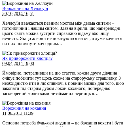
Ворожіння на Хеллоуїн
20.10.2014
16:51
Хеллоуїн вважається певним мостом між двома світами –
потойбічний і нашим світом. Здавна вірили, що напередодні
цього свята можна зустріти справжню відьму або іншу
нечисть. Якщо ж вони не показуються на очі, а дуже хочеться
на них поглянути хоч одним…
Як приворожити хлопця?
09.04.2014
19:00
Ймовірно, потрапивши на цю статтю, кожна друга дівчина
очікує побачити тут щось схоже на староруську страшилку. З
необхідністю йти в ліс опівночі в повний місяць для того, щоб
закопати під старим дубом локон коханого, попередньо
заговорений молитвами незайманих черниць в…
Ворожіння на кохання
11.06.2013
11:39
Основна потреба будь-якої людини – це бажання кохати і бути