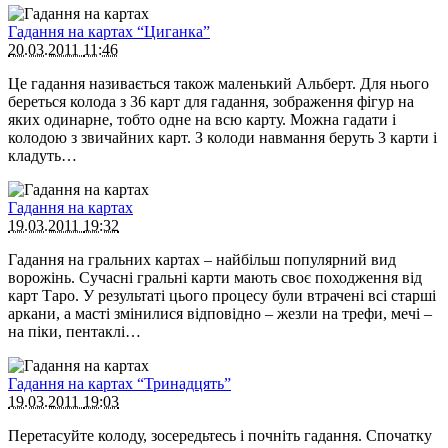
Гадання на картах “Циганка”
20.03.2011
11:46
Це гадання називається також маленький Альберт. Для нього
береться колода з 36 карт для гадання, зображення фігур на
яких одинарне, тобто одне на всю карту. Можна гадати і
колодою з звичайних карт. З колоди навмання беруть 3 карти і
кладуть…
Гадання на картах
19.03.2011
19:32
Гадання на гральних картах – найбільш популярний вид
ворожінь. Сучасні гральні карти мають своє походження від
карт Таро. У результаті цього процесу були втрачені всі старші
аркани, а масті змінилися відповідно – жезли на трефи, мечі –
на піки, пентаклі…
Гадання на картах “Тринадцять”
19.03.2011
19:03
Перетасуйте колоду, зосередьтесь і почніть гадання. Спочатку