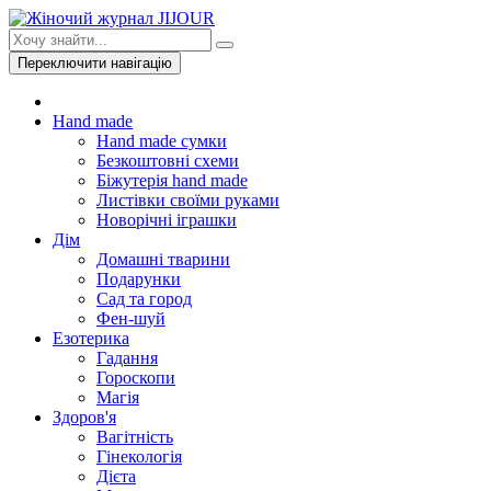
Переключити навігацію
Hand made
Hand made сумки
Безкоштовні схеми
Біжутерія hand made
Листівки своїми руками
Новорічні іграшки
Дім
Домашні тварини
Подарунки
Сад та город
Фен-шуй
Езотерика
Гадання
Гороскопи
Магія
Здоров'я
Вагітність
Гінекологія
Дієта