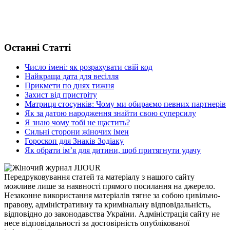
Останні Статті
Число імені: як розрахувати свій код
Найкраща дата для весілля
Прикмети по днях тижня
Захист від пристріту
Матриця стосунків: Чому ми обираємо певних партнерів
Як за датою народження знайти свою суперсилу
Я знаю чому тобі не щастить?
Сильні сторони жіночих імен
Гороскоп для Знаків Зодіаку
Як обрати ім’я для дитини, щоб притягнути удачу
Передруковування статей та матеріалу з нашого сайту
можливе лише за наявності прямого посилання на джерело.
Незаконне використання матеріалів тягне за собою цивільно-
правову, адміністративну та кримінальну відповідальність,
відповідно до законодавства України. Адміністрація сайту не
несе відповідальності за достовірність опублікованої