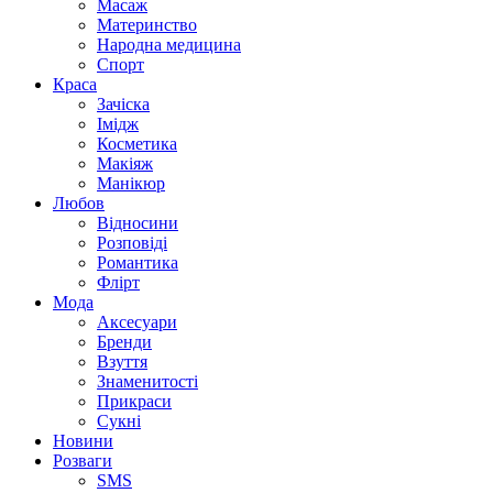
Масаж
Материнство
Народна медицина
Спорт
Краса
Зачіска
Імідж
Косметика
Макіяж
Манікюр
Любов
Відносини
Розповіді
Романтика
Флірт
Мода
Аксесуари
Бренди
Взуття
Знаменитості
Прикраси
Сукні
Новини
Розваги
SMS