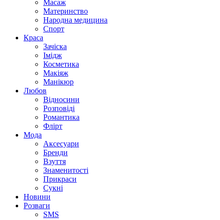
Масаж
Материнство
Народна медицина
Спорт
Краса
Зачіска
Імідж
Косметика
Макіяж
Манікюр
Любов
Відносини
Розповіді
Романтика
Флірт
Мода
Аксесуари
Бренди
Взуття
Знаменитості
Прикраси
Сукні
Новини
Розваги
SMS