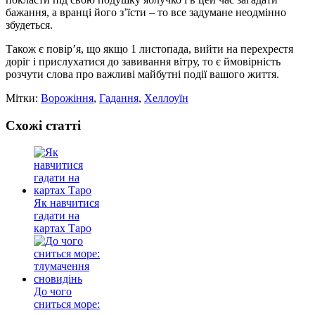
бажання, а вранці його з’їсти – то все задумане неодмінно
збудеться.
Також є повір’я, що якщо 1 листопада, вийти на перехрестя
доріг і прислухатися до завивання вітру, то є ймовірність
розчути слова про важливі майбутні події вашого життя.
Мітки:
Ворожіння
,
Гадання
,
Хеллоуїн
Схожі статті
Як навчитися
гадати на
картах Таро
До чого
сниться море: