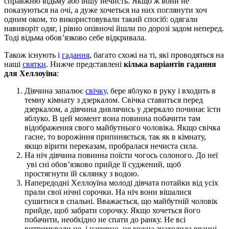
справжню відьму або іншу нечисть. Якщо ж вони не
показуються на очі, а дуже хочеться на них поглянути хоч
одним оком, то використовували такий спосіб: одягали
навиворіт одяг, і рівно опівночі йшли по дорозі задом неперед.
Тоді відьма обов’язково себе відкривала.
Також існують і
гадання
, багато схожі на ті, які проводяться на
наші
святки
. Нижче представлені
кілька варіантів гадання
для Хеллоуїна
:
Дівчина запалює
свічку
, бере яблуко в руку і входить в
темну кімнату з дзеркалом. Свічка ставиться перед
дзеркалом, а дівчина дивлячись у дзеркало починає їсти
яблуко. В цей момент вона повинна побачити там
відображення свого майбутнього чоловіка. Якщо свічка
гасне, то ворожіння припиняється, так як в кімнату,
якщо вірити переказам, пробралася нечиста сила.
На ніч дівчина повинна поїсти чогось солоного. До неї
уві сні обов’язково прийде її суджений, щоб
простягнути їй склянку з водою.
Напередодні Хеллоуїна молоді дівчата потайки від усіх
прали свої нічні сорочки. На ніч вони вішалися
сушитися в спальні. Вважається, що майбутній чоловік
прийде, щоб забрати сорочку. Якщо хочеться його
побачити, необхідно не спати до ранку. Не всі
витримували це, і напевно, не кожна знаходила вранці