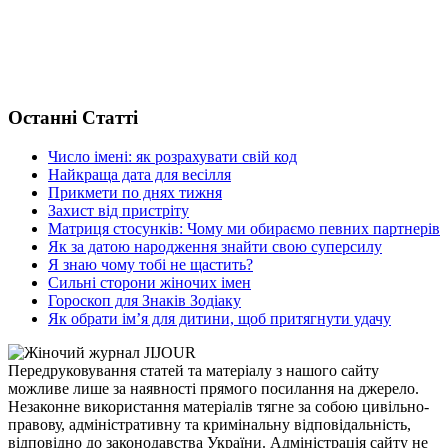
Останні Статті
Число імені: як розрахувати свій код
Найкраща дата для весілля
Прикмети по днях тижня
Захист від пристріту
Матриця стосунків: Чому ми обираємо певних партнерів
Як за датою народження знайти свою суперсилу
Я знаю чому тобі не щастить?
Сильні сторони жіночих імен
Гороскоп для Знаків Зодіаку
Як обрати ім’я для дитини, щоб притягнути удачу
Передруковування статей та матеріалу з нашого сайту
можливе лише за наявності прямого посилання на джерело.
Незаконне використання матеріалів тягне за собою цивільно-
правову, адміністративну та кримінальну відповідальність,
відповідно до законодавства України. Адміністрація сайту не