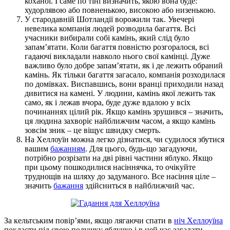
коханої. І саме по тіні визначить, якою вона буде:
худорлявою або повненькою, високою або низенькою.
У стародавній Шотландії ворожили так. Увечері
невелика компанія людей розводила багаття. Всі
учасники вибирали собі камінь, який слід було
запам’ятати. Коли багаття повністю розгоралося, всі
гадаючі викладали навколо нього свої камінці. Дуже
важливо було добре запам’ятати, як і де лежить обраний
камінь. Як тільки багаття загасало, компанія розходилася
по домівках. Виспавшись, вони вранці приходили назад
дивитися на камені. У людини, камінь якої лежить так
само, як і лежав вчора, буде дуже вдалою у всіх
починаннях цілий рік. Якщо камінь зрушився – значить,
ця людина захворіє найближчим часом, а якщо камінь
зовсім зник – це віщує швидку смерть.
На Хеллоуїн можна легко дізнатися, чи судилося збутися
вашим
бажанням
. Для цього, будь-що загадуючи,
потрібно розрізати на дві рівні частини яблуко. Якщо
при цьому пошкодилися насіннячка, то очікуйте
труднощів на шляху до задуманого. Все насіння ціле –
значить
бажання
здійсниться в найближчий час.
За кельтським повір’ями, якщо лягаючи спати в
ніч Хеллоуїна
покласти під свою подушку яблучко і в цей час загадати