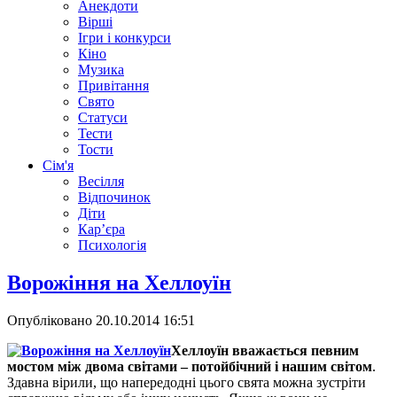
Анекдоти
Вірші
Ігри і конкурси
Кіно
Музика
Привітання
Свято
Статуси
Тести
Тости
Сім'я
Весілля
Відпочинок
Діти
Кар’єра
Психологія
Ворожіння на Хеллоуїн
Опубліковано
20.10.2014 16:51
Хеллоуїн вважається певним
мостом між двома світами – потойбічний і нашим світом
.
Здавна вірили, що напередодні цього свята можна зустріти