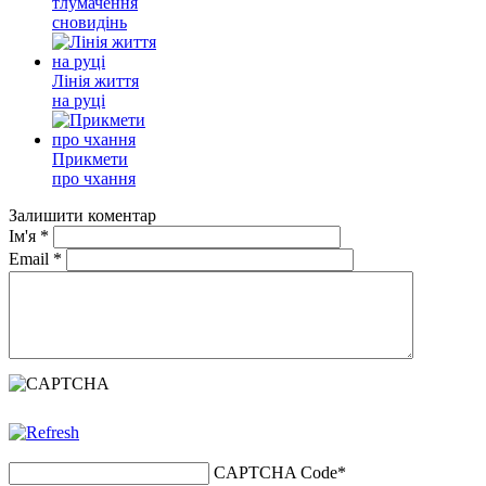
тлумачення
сновидінь
Лінія життя
на руці
Прикмети
про чхання
Залишити коментар
Ім'я
*
Email
*
CAPTCHA Code
*