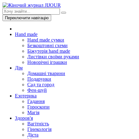
Переключити навігацію
Hand made
Hand made сумки
Безкоштовні схеми
Біжутерія hand made
Листівки своїми руками
Новорічні іграшки
Дім
Домашні тварини
Подарунки
Сад та город
Фен-шуй
Езотерика
Гадання
Гороскопи
Магія
Здоров'я
Вагітність
Гінекологія
Дієта