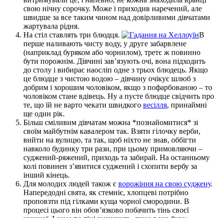
свою нічну сорочку. Може і приходив наречений, але
швидше за все таким чином над довірливими дівчатами
жартувала рідня.
На стіл ставлять три блюдця.
В
перше наливають чисту воду, у друге забарвлене
(наприклад буряком або чорнилом), третє ж повинно
бути порожнім. Дівчині зав’язують очі, вона підходить
до столу і вибирає наосліп одне з трьох блюдець. Якщо
це блюдце з чистою водою – дівчину очікує шлюб з
добрим і хорошим чоловіком, якщо з пофарбованою – то
чоловіком стане вдівець. Ну а пусте блюдце свідчить про
те, що їй не варто чекати швидкого
весілля
, принаймні
ще один рік.
Більш сміливим дівчатам можна *познайомитися* зі
своїм майбутнім кавалером так. Взяти гілочку верби,
вийти на вулицю, та так, щоб ніхто не знав, оббігти
навколо будинку три рази, при цьому примовляючи –
суджений-ряжений, приходь та забирай. На останньому
колі повинен з’явитися суджений і схопити вербу за
інший кінець.
Для молодих людей також є
ворожіння на свою суджену
.
Напередодні свята, як стемніє, хлопцеві потрібно
проповзти під гілками куща чорної смородини. В
процесі цього він обов’язково побачить тінь своєї