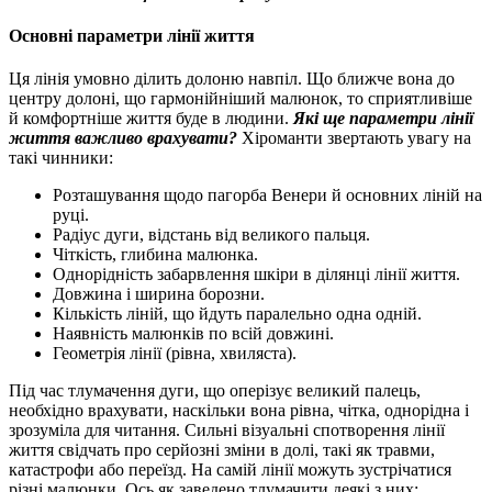
Основні параметри лінії життя
Ця лінія умовно ділить долоню навпіл. Що ближче вона до
центру долоні, що гармонійніший малюнок, то сприятливіше
й комфортніше життя буде в людини.
Які ще параметри лінії
життя важливо врахувати?
Хіроманти звертають увагу на
такі чинники:
Розташування щодо пагорба Венери й основних ліній на
руці.
Радіус дуги, відстань від великого пальця.
Чіткість, глибина малюнка.
Однорідність забарвлення шкіри в ділянці лінії життя.
Довжина і ширина борозни.
Кількість ліній, що йдуть паралельно одна одній.
Наявність малюнків по всій довжині.
Геометрія лінії (рівна, хвиляста).
Під час тлумачення дуги, що оперізує великий палець,
необхідно врахувати, наскільки вона рівна, чітка, однорідна і
зрозуміла для читання. Сильні візуальні спотворення лінії
життя свідчать про серйозні зміни в долі, такі як травми,
катастрофи або переїзд. На самій лінії можуть зустрічатися
різні малюнки. Ось як заведено тлумачити деякі з них: