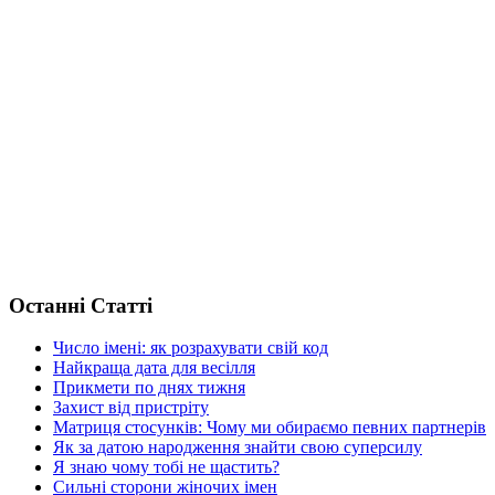
Останні Статті
Число імені: як розрахувати свій код
Найкраща дата для весілля
Прикмети по днях тижня
Захист від пристріту
Матриця стосунків: Чому ми обираємо певних партнерів
Як за датою народження знайти свою суперсилу
Я знаю чому тобі не щастить?
Сильні сторони жіночих імен