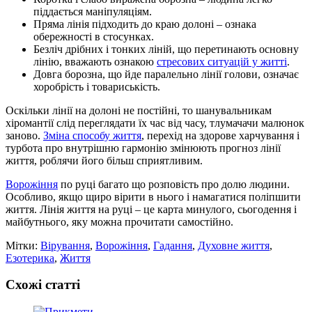
піддається маніпуляціям.
Пряма лінія підходить до краю долоні – ознака
обережності в стосунках.
Безліч дрібних і тонких ліній, що перетинають основну
лінію, вважають ознакою
стресових ситуацій у житті
.
Довга борозна, що йде паралельно лінії голови, означає
хоробрість і товариськість.
Оскільки лінії на долоні не постійні, то шанувальникам
хіромантії слід переглядати їх час від часу, тлумачачи малюнок
заново.
Зміна способу життя
, перехід на здорове харчування і
турбота про внутрішню гармонію змінюють прогноз лінії
життя, роблячи його більш сприятливим.
Ворожіння
по руці багато що розповість про долю людини.
Особливо, якщо щиро вірити в нього і намагатися поліпшити
життя. Лінія життя на руці – це карта минулого, сьогодення і
майбутнього, яку можна прочитати самостійно.
Мітки:
Вірування
,
Ворожіння
,
Гадання
,
Духовне життя
,
Езотерика
,
Життя
Схожі статті