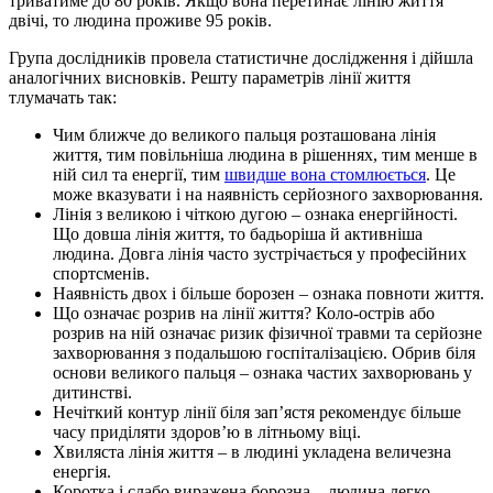
триватиме до 80 років. Якщо вона перетинає лінію життя
двічі, то людина проживе 95 років.
Група дослідників провела статистичне дослідження і дійшла
аналогічних висновків. Решту параметрів лінії життя
тлумачать так:
Чим ближче до великого пальця розташована лінія
життя, тим повільніша людина в рішеннях, тим менше в
ній сил та енергії, тим
швидше вона стомлюється
. Це
може вказувати і на наявність серйозного захворювання.
Лінія з великою і чіткою дугою – ознака енергійності.
Що довша лінія життя, то бадьоріша й активніша
людина. Довга лінія часто зустрічається у професійних
спортсменів.
Наявність двох і більше борозен – ознака повноти життя.
Що означає розрив на лінії життя? Коло-острів або
розрив на ній означає ризик фізичної травми та серйозне
захворювання з подальшою госпіталізацією. Обрив біля
основи великого пальця – ознака частих захворювань у
дитинстві.
Нечіткий контур лінії біля зап’ястя рекомендує більше
часу приділяти здоров’ю в літньому віці.
Хвиляста лінія життя – в людині укладена величезна
енергія.
Коротка і слабо виражена борозна – людина легко