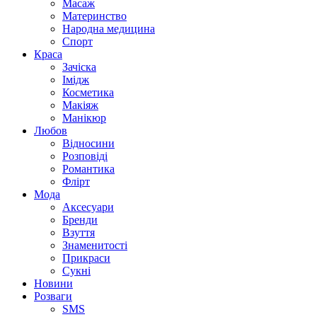
Масаж
Материнство
Народна медицина
Спорт
Краса
Зачіска
Імідж
Косметика
Макіяж
Манікюр
Любов
Відносини
Розповіді
Романтика
Флірт
Мода
Аксесуари
Бренди
Взуття
Знаменитості
Прикраси
Сукні
Новини
Розваги
SMS