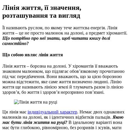
Лінія життя, її значення,
розташування та вигляд
Її називають руслом, по якому тече життєва енергія. Лінія
життя – це не просто малюнок на долоні, а предмет хіромантії.
Що потрібно про неї знати, щоб читати книгу долі
самостійно?
Що собою являє лінія життя
Лінія життя – борозна на долоні. У хіромантів її вважають
знаковим малюнком, що підлягає обов’язковому прочитанню
під час передбачення. Вони вважають, що за цією борозною
можна відстежити, яке саме життя визначено людині. Лінію
життя ще називають лінією землі й тлумачать разом із лінією
здоров’я, бо життя і здоров’я нерозривно пов’язані.
Ця лінія має
індивідуальний характер
. Немає двох однакових
малюнків на долоні, як і ідентичних відбитків пальців.
Якою
має бути лінія життя на руці?
В ідеальному варіанті вона
має бути глибокою, рівномірною, без розривів і зсувів, мати