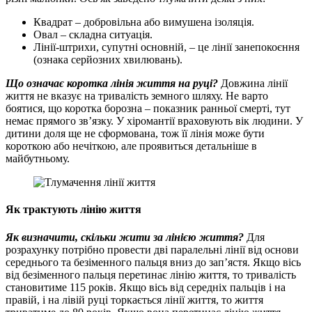
Квадрат – добровільна або вимушена ізоляція.
Овал – складна ситуація.
Лінії-штрихи, супутні основній, – це лінії занепокоєння
(ознака серйозних хвилювань).
Що означає коротка лінія життя на руці?
Довжина лінії
життя не вказує на тривалість земного шляху. Не варто
боятися, що коротка борозна – показник ранньої смерті, тут
немає прямого зв’язку. У хіромантії враховують вік людини. У
дитини доля ще не сформована, тож її лінія може бути
короткою або нечіткою, але проявиться детальніше в
майбутньому.
Як трактують лінію життя
Як визначити, скільки жити за лінією життя?
Для
розрахунку потрібно провести дві паралельні лінії від основи
середнього та безіменного пальця вниз до зап’ястя. Якщо вісь
від безіменного пальця перетинає лінію життя, то тривалість
становитиме 115 років. Якщо вісь від середніх пальців і на
правій, і на лівій руці торкається лінії життя, то життя