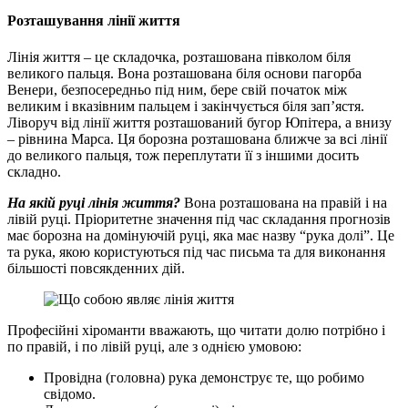
Розташування лінії життя
Лінія життя – це складочка, розташована півколом біля
великого пальця. Вона розташована біля основи пагорба
Венери, безпосередньо під ним, бере свій початок між
великим і вказівним пальцем і закінчується біля зап’ястя.
Ліворуч від лінії життя розташований бугор Юпітера, а внизу
– рівнина Марса. Ця борозна розташована ближче за всі лінії
до великого пальця, тож переплутати її з іншими досить
складно.
На якій руці лінія життя?
Вона розташована на правій і на
лівій руці. Пріоритетне значення під час складання прогнозів
має борозна на домінуючій руці, яка має назву “рука долі”. Це
та рука, якою користуються під час письма та для виконання
більшості повсякденних дій.
Професійні хіроманти вважають, що читати долю потрібно і
по правій, і по лівій руці, але з однією умовою:
Провідна (головна) рука демонструє те, що робимо
свідомо.