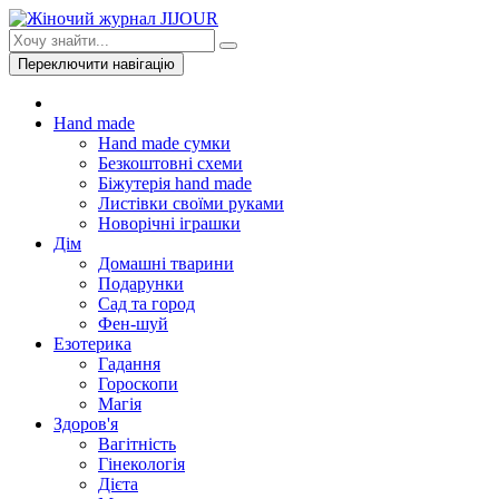
Переключити навігацію
Hand made
Hand made сумки
Безкоштовні схеми
Біжутерія hand made
Листівки своїми руками
Новорічні іграшки
Дім
Домашні тварини
Подарунки
Сад та город
Фен-шуй
Езотерика
Гадання
Гороскопи
Магія
Здоров'я
Вагітність
Гінекологія
Дієта