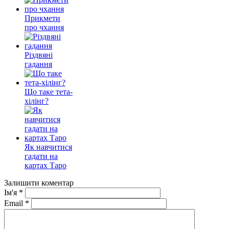
Прикмети
про чхання
Різдвяні
гадання
Що таке тета-
хілінг?
Як навчитися
гадати на
картах Таро
Залишити коментар
Ім'я
*
Email
*