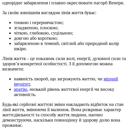
однорідне забарвлення і плавно окреслювати пагорб Венери.
За своїм зовнішнім виглядом лінія життя буває:
тонкою і переривчастою;
згладженою, плоскою;
чіткою, глибокою, суцільною;
довгою або короткою;
забарвленою в темний, світлий або природний колір
шкіри.
Лінія життя – це показник сили волі, енергії, духовної сили та
здоров’я конкретної особистості. З її допомогою можна
визначити:
наявність хвороб, що загрожують життю, чи
міцний
імунітет
,
апатію
, низький рівень життєвої енергії чи високу
активність.
Будь-які серйозні життєві зміни накладають відбиток на стан
лінії життя, змінюючи її малюнок. Вона розкриває характер
життєдіяльності та способу життя людини, наочно
демонструючи, наскільки повноцінну й здорову долю вона
проживає.