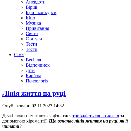
Анекдоти
Вірші
Ігри і конкурси
Кіно
Музика
Привітання
Свято
Статуси
Тести
Тости
Сім'я
Весілля
Відпочинок
Діти
Кар’єра
Психологія
Лінія життя на руці
Опубліковано
02.11.2023 14:32
Деякі люди намагаються дізнатися
тривалість свого життя
за
допомогою хіромантії.
Що означає лінія життя на руці, як її
читати?