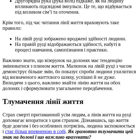
Другорядна рука (рука волі) підкаже, як на людину
впливають підсвідомі імпульси. Це те, що відбувається
під впливом сім’ї та оточення.
Крім того, під час читання лінії життя враховують таке
правило:
На лівій руці зображено вроджені здібності людини.
На правій руці відображаються здібності, набуті в
процесі навчання, самопізнання і практики.
Важливо знати, що візерунок на долонях має тенденцію
змінюватися з плином життя. Малюнок на лівій руці з часом
демонструє більше змін, бо показує спроби людини ухилитися
від визначеного життєвого шляху, успішні й не дуже.
Виходячи з цього, важливо знайти лінію життя на обох
долонях і сформулювати узагальнене передбачення.
Тлумачення лінії життя
Страх смерті притаманний усім людям, а лінія життя на руці
допомагає впоратися з цим страхом. Дізнавшись, що життя
буде довгим і без особливих потрясінь, людина заспокоюється
і
стає більш впевненою в собі
.
Як грамотно тлумачити цей
знак на долоні і що важливо врахувати?