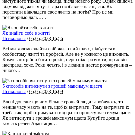
наступного тижня чи місяця, після нового року. Однак свідома
відмова від життя тут і зараз позбавляє нас щастя. Як
перестати відкладати своє життя на потім? Про це ми
поговоримо далі……
Як знайти себе в житті
Психологія
/
05.05.2023
16:56
Всі ми хочемо знайти свій життєвий шлях, відбутися в
особистому житті та професії. Але не у кожного це виходить.
Комусь потрібно багато років, перш ніж зрозуміти, що ж він
насправді хоче. Роки летять, і в людини настає розчарування –
нічого…
5 способів витиснути з грошей максимум щастя
Психологія
/
05.05.2023
16:09
Вчені довели: що чим більше грошей люди заробляють, то
менше часу мають на те, щоб їх витрачати. Тому витрачати їх
треба так, щоб отримувати від цього процесу максимум щастя.
Як витиснути з грошей максимум щастя Купуйте досвід
замість речей Адаптація…