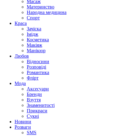
Масаж
Материнство
Народна медицина
Спорт
Краса
Зачіска
Імідж
Косметика
Макіяж
Манікюр
Любов
Відносини
Розповіді
Романтика
Флірт
Мода
Аксесуари
Бренди
Взуття
Знаменитості
Прикраси
Сукні
Новини
Розваги
SMS