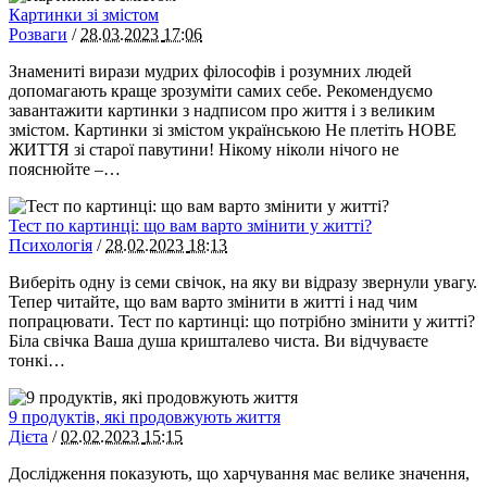
Картинки зі змістом
Розваги
/
28.03.2023
17:06
Знамениті вирази мудрих філософів і розумних людей
допомагають краще зрозуміти самих себе. Рекомендуємо
завантажити картинки з надписом про життя і з великим
змістом. Картинки зі змістом українською Не плетіть НОВЕ
ЖИТТЯ зі старої павутини! Нікому ніколи нічого не
пояснюйте –…
Тест по картинці: що вам варто змінити у житті?
Психологія
/
28.02.2023
18:13
Виберіть одну із семи свічок, на яку ви відразу звернули увагу.
Тепер читайте, що вам варто змінити в житті і над чим
попрацювати. Тест по картинці: що потрібно змінити у житті?
Біла свічка Ваша душа кришталево чиста. Ви відчуваєте
тонкі…
9 продуктів, які продовжують життя
Дієта
/
02.02.2023
15:15
​Дослідження показують, що харчування має велике значення,