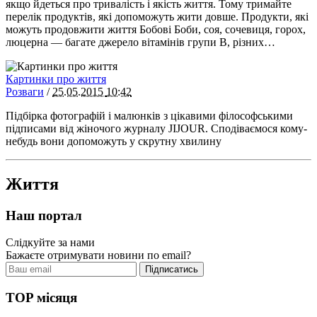
якщо йдеться про тривалість і якість життя. Тому тримайте
перелік продуктів, які допоможуть жити довше. Продукти, які
можуть продовжити життя Бобові Боби, соя, сочевиця, горох,
люцерна — багате джерело вітамінів групи B, різних…
Картинки про життя
Розваги
/
25.05.2015
10:42
Підбірка фотографій і малюнків з цікавими філософськими
підписами від жіночого журналу JIJOUR. Сподіваємося кому-
небудь вони допоможуть у скрутну хвилину
Життя
Наш портал
Слідкуйте за нами
Бажаєте отримувати новини по email?
TOP місяця