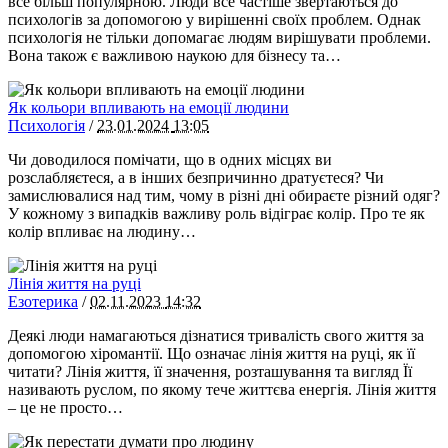
все більш популярною. Люди все частіше звертаються до
психологів за допомогою у вирішенні своїх проблем. Однак
психологія не тільки допомагає людям вирішувати проблеми.
Вона також є важливою наукою для бізнесу та…
Як кольори впливають на емоції людини
Психологія
/
23.01.2024
13:05
Чи доводилося помічати, що в одних місцях ви
розслабляєтеся, а в інших безпричинно дратуєтеся? Чи
замислювалися над тим, чому в різні дні обираєте різний одяг?
У кожному з випадків важливу роль відіграє колір. Про те як
колір впливає на людину…
Лінія життя на руці
Езотерика
/
02.11.2023
14:32
Деякі люди намагаються дізнатися тривалість свого життя за
допомогою хіромантії. Що означає лінія життя на руці, як її
читати? Лінія життя, її значення, розташування та вигляд Її
називають руслом, по якому тече життєва енергія. Лінія життя
– це не просто…