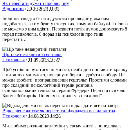
Як перестати думати про людину
Відносини
/
20.10.2023
11:35
Іноді ми занадто багато думаємо про людину, яка нам
подобається, з ким були у стосунках, кому ми байдужі. І нічого
не можемо з цим вдіяти. Перервати потік думок допоможуть 8
порад психологів. 8 порад від психологів про те як
перестати…
Що таке незакритий гештальт
Психологія
/
11.09.2023
10:22
Щоб успішно рухатися по життю, необхідно поставити крапку
в питаннях минулого, повернути борги і здобути свободу. Це
можна зробити, пропрацювавши гештальт. Простими словами
про складний психологічний термін розповів
основоположник гештальт-терапії Фредерік Перлз та психолог
Блюма Зейгарнік. Поняття гештальту в психології…
Відкладене життя: як перестати відкладати все на завтра
Психологія
/
14.08.2023
14:28
Ми любимо розпочинати зміни у свєму житті з понеділка, з