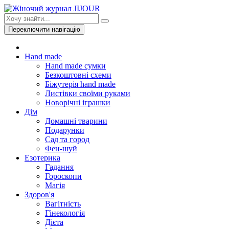
Переключити навігацію
Hand made
Hand made сумки
Безкоштовні схеми
Біжутерія hand made
Листівки своїми руками
Новорічні іграшки
Дім
Домашні тварини
Подарунки
Сад та город
Фен-шуй
Езотерика
Гадання
Гороскопи
Магія
Здоров'я
Вагітність
Гінекологія
Дієта