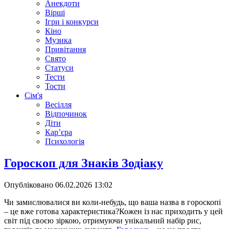
Анекдоти
Вірші
Ігри і конкурси
Кіно
Музика
Привітання
Свято
Статуси
Тести
Тости
Сім'я
Весілля
Відпочинок
Діти
Кар’єра
Психологія
Гороскоп для Знаків Зодіаку
Опубліковано
06.02.2026 13:02
Чи замислювалися ви коли-небудь, що ваша назва в гороскопі
– це вже готова характеристика?Кожен із нас приходить у цей
світ під своєю зіркою, отримуючи унікальний набір рис,