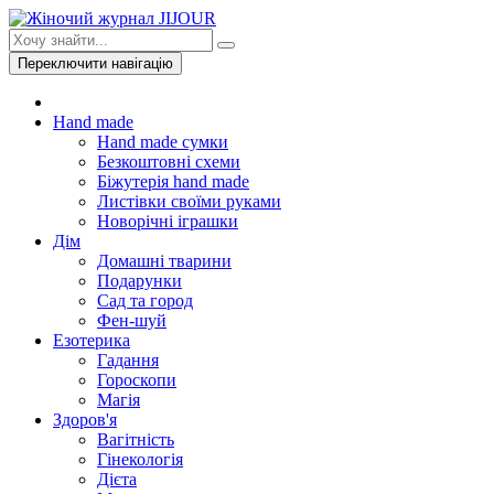
Переключити навігацію
Hand made
Hand made сумки
Безкоштовні схеми
Біжутерія hand made
Листівки своїми руками
Новорічні іграшки
Дім
Домашні тварини
Подарунки
Сад та город
Фен-шуй
Езотерика
Гадання
Гороскопи
Магія
Здоров'я
Вагітність
Гінекологія
Дієта