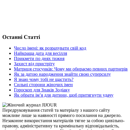
Останні Статті
Число імені: як розрахувати свій код
Найкраща дата для весілля
Прикмети по днях тижня
Захист від пристріту
Матриця стосунків: Чому ми обираємо певних партнерів
Як за датою народження знайти свою суперсилу
Я знаю чому тобі не щастить?
Сильні сторони жіночих імен
Гороскоп для Знаків Зодіаку
Як обрати ім’я для дитини, щоб притягнути удачу
Передруковування статей та матеріалу з нашого сайту
можливе лише за наявності прямого посилання на джерело.
Незаконне використання матеріалів тягне за собою цивільно-
правову, адміністративну та кримінальну відповідальність,