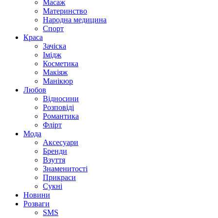
Масаж
Материнство
Народна медицина
Спорт
Краса
Зачіска
Імідж
Косметика
Макіяж
Манікюр
Любов
Відносини
Розповіді
Романтика
Флірт
Мода
Аксесуари
Бренди
Взуття
Знаменитості
Прикраси
Сукні
Новини
Розваги
SMS