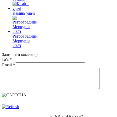
Камінь удачі
Ретроградний
Меркурій
2025
Залишити коментар
Ім'я
*
Email
*
CAPTCHA Code
*