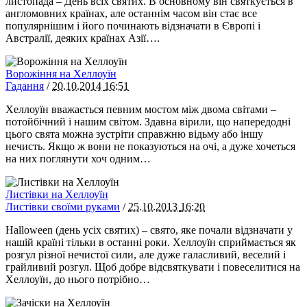
листопада – День всіх святих. В основному він святкується в
англомовних країнах, але останнім часом він стає все
популярнішим і його починають відзначати в Європі і
Австралії, деяких країнах Азії….
Ворожіння на Хеллоуїн
Гадання
/
20.10.2014
16:51
Хеллоуїн вважається певним мостом між двома світами –
потойбічний і нашим світом. Здавна вірили, що напередодні
цього свята можна зустріти справжню відьму або іншу
нечисть. Якщо ж вони не показуються на очі, а дуже хочеться
на них поглянути хоч одним…
Листівки на Хеллоуїн
Листівки своїми руками
/
25.10.2013
16:20
Halloween (день усіх святих) – свято, яке почали відзначати у
нашій країні тільки в останні роки. Хеллоуїн сприймається як
розгул різної нечистої сили, але дуже галасливий, веселий і
грайливий розгул. Щоб добре відсвяткувати і повеселитися на
Хеллоуїн, до нього потрібно…