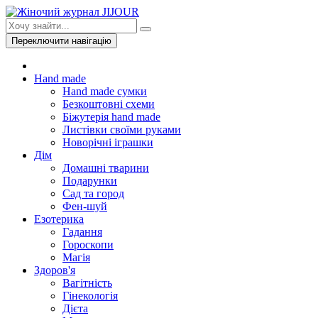
Переключити навігацію
Hand made
Hand made сумки
Безкоштовні схеми
Біжутерія hand made
Листівки своїми руками
Новорічні іграшки
Дім
Домашні тварини
Подарунки
Сад та город
Фен-шуй
Езотерика
Гадання
Гороскопи
Магія
Здоров'я
Вагітність
Гінекологія
Дієта