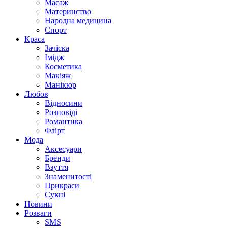
Масаж
Материнство
Народна медицина
Спорт
Краса
Зачіска
Імідж
Косметика
Макіяж
Манікюр
Любов
Відносини
Розповіді
Романтика
Флірт
Мода
Аксесуари
Бренди
Взуття
Знаменитості
Прикраси
Сукні
Новини
Розваги
SMS