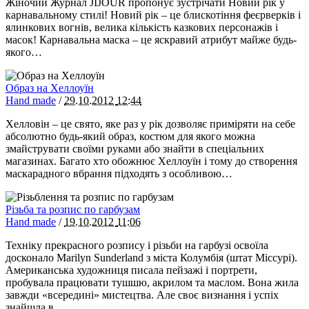
Жіночий Журнал JIJOUR пропонує зустрічати Новий рік у
карнавальному стилі! Новий рік – це блискотіння феєрверків і
ялинкових вогнів, велика кількість казкових персонажів і
масок! Карнавальна маска – це яскравий атрибут майже будь-
якого…
Образ на Хеллоуїн
Hand made
/
29.10.2012
12:44
Хелловін – це свято, яке раз у рік дозволяє приміряти на себе
абсолютно будь-який образ, костюм для якого можна
змайструвати своїми руками або знайти в спеціальних
магазинах. Багато хто обожнює Хеллоуїн і тому до створення
маскарадного вбрання підходять з особливою…
Різьба та розпис по гарбузам
Hand made
/
19.10.2012
11:06
Техніку прекрасного розпису і різьби на гарбузі освоїла
досконало Marilyn Sunderland з міста Колумбія (штат Міссурі).
Американська художниця писала пейзажі і портрети,
пробувала працювати тушшю, акрилом та маслом. Вона жила
завжди «всередині» мистецтва. Але своє визнання і успіх
знайшла в…