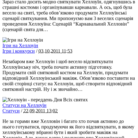
Зараз стало досить модно святкувати Хеллоуїн, одягнувшись в
страшні костюми і організувавши карнавали. А ось, щоб була
весело на святі, треба обов’язково продумати Хеллоуїнські
сценарії святкування. Ми пропонуємо вам 3 веселих сценарія
проведення Хеллоуїна: Сценарій “Карнавальний Хелловін”
(сценарій свята для…
Ігри на Хеллоуін
Ігри і конкурси
/
03.10.2011
11:53
Незабаром вже Хеллоуін і щоб весело відсвяткувати
Хеллоуїнську ніч, треба почати активну підготовку.
Продумати свій святковий костюм на Хеллоуін, придумати
відповідний Хеллоуінський макіяж. Обов’язково поставити на
своїй сторінці статус на Хеллоуін, щоб створити відповідний
святковий настрій. Ну і ж звичайно…
Статуси на Хеллоуїн
Статуси
/
22.09.2011
13:02
Не за горами вже Хелловін і багато хто почав активно до
нього готуватися, продумуючи як його відсвяткувати, в якому
хеллоуїнському вбранні бути і який зробити макіяж на
Хелловін. Але, також варто і подумати про Хеллоуінский