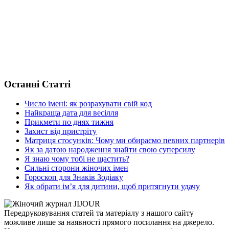
Останні Статті
Число імені: як розрахувати свій код
Найкраща дата для весілля
Прикмети по днях тижня
Захист від пристріту
Матриця стосунків: Чому ми обираємо певних партнерів
Як за датою народження знайти свою суперсилу
Я знаю чому тобі не щастить?
Сильні сторони жіночих імен
Гороскоп для Знаків Зодіаку
Як обрати ім’я для дитини, щоб притягнути удачу
Передруковування статей та матеріалу з нашого сайту
можливе лише за наявності прямого посилання на джерело.