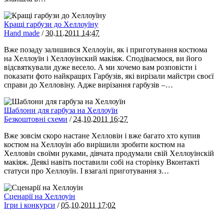
Кращі гарбузи до Хеллоуїну
Hand made
/
30.11.2011
14:47
Вже позаду залишився Хеллоуін, як і приготування костюма
на Хеллоуїн і Хеллоуінский макіяж. Сподіваємося, ви його
відсвяткували дуже весело. А ми хочемо вам розповісти і
показати фото найкращих Гарбузів, які вирізали майстри своєї
справи до Хелловіну. Адже вирізання гарбузів –…
Шаблони для гарбуза на Хеллоуїн
Безкоштовні схеми
/
24.10.2011
16:27
Вже зовсім скоро настане Хелловін і вже багато хто купив
костюм на Хеллоуін або вирішили зробити костюм на
Хелловін своїми руками, дівчата продумали свій Хеллоуінскій
макіяж. Деякі навіть поставили собі на сторінку Вконтакті
статуси про Хеллоуїн. І взагалі приготування з…
Сценарії на Хеллоуін
Ігри і конкурси
/
05.10.2011
17:02