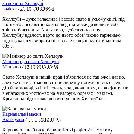
Зачіски на Хеллоуїн
Зачіска
/
21.10.2013
16:24
Хеллоуїн – дуже галасливе і веселе свято в усьому світі, під
час якого абсолютно кожна людина може дозволити собі
трішки божевілля. А для того, щоб святкування
Хеллоуїну вдалося, варто до нього обов’язково гарненько
підготуватися: вибрати образ на Хеллоуїн купити костюм
або…
Манікюр до свята Хеллоуїн
Манікюр
/
17.10.2013
13:56
Свято Хеллоуїн в нашій країні з’явилося не так вже і давно,
але вже встигло завоювати величезну популярність серед
дітей та молоді, які втілюють, з задоволенням, свою фантазію
в епатажних костюмах на Хеллоуїн, образах і макіяжі.
Креативна підготовка до святкування Хеллоуїна…
Карнавальні маски
Аксесуари
/
12.11.2012
11:25
Карнавал – це блиск, барвистість і радість! Саме тому