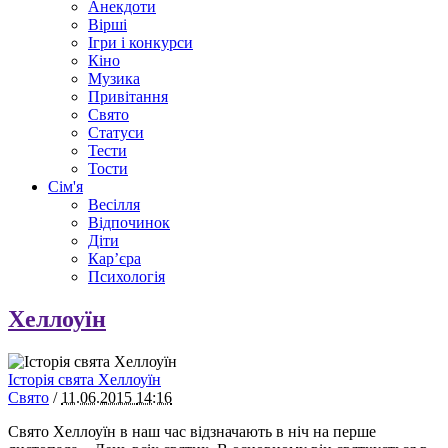
Анекдоти
Вірші
Ігри і конкурси
Кіно
Музика
Привітання
Свято
Статуси
Тести
Тости
Сім'я
Весілля
Відпочинок
Діти
Кар’єра
Психологія
Хеллоуїн
Історія свята Хеллоуїн
Свято
/
11.06.2015
14:16
Свято Хеллоуїн в наш час відзначають в ніч на перше