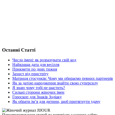
Останні Статті
Число імені: як розрахувати свій код
Найкраща дата для весілля
Прикмети по днях тижня
Захист від пристріту
Матриця стосунків: Чому ми обираємо певних партнерів
Як за датою народження знайти свою суперсилу
Я знаю чому тобі не щастить?
Сильні сторони жіночих імен
Гороскоп для Знаків Зодіаку
Як обрати ім’я для дитини, щоб притягнути удачу
Передруковування статей та матеріалу з нашого сайту