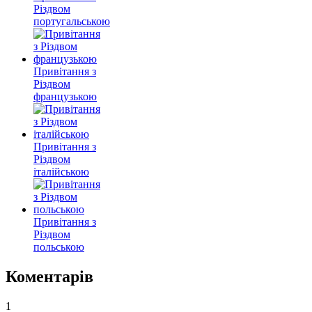
Різдвом
португальською
Привітання з
Різдвом
французькою
Привітання з
Різдвом
італійською
Привітання з
Різдвом
польською
Коментарів
1