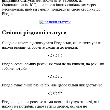
різдвяних статусів
для ВКонтакте, Facebook-а,
Однокласників, ICQ … а також інших соціальних мереж і
месенджерів, щоб ви змогли прикрасити свою сторінку до
Різдва.
Смішні різдвяні статуси
Якщо ви хочете відсвяткувати Різдво так, як не святкували
ніколи раніше, спробуйте сходити до церкви.
🙂 🙂 🙂
Різдво: сезон обміну речей, які тобі не по кишені, на речі, які
тобі не потрібні.
🙂 🙂 🙂
Різдво буває лише раз на рік, але цього більш ніж достатньо.
🙂 🙂 🙂
Різдво – це пора року, коли ми повинні купувати речі, які
нікому не потрібні, і дарувати їх людям, які нам не