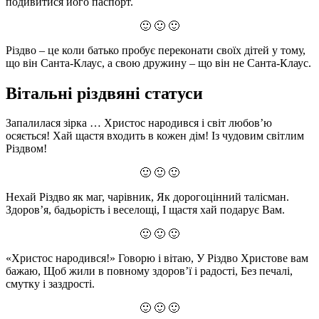
подивитися його паспорт.
🙂 🙂 🙂
Різдво – це коли батько пробує переконати своїх дітей у тому,
що він Санта-Клаус, а свою дружину – що він не Санта-Клаус.
Вітальні різдвяні статуси
Запалилася зірка … Христос народився і світ любов’ю
осяється! Хай щастя входить в кожен дім! Із чудовим світлим
Різдвом!
🙂 🙂 🙂
Нехай Різдво як маг, чарівник, Як дорогоцінний талісман.
Здоров’я, бадьорість і веселощі, І щастя хай подарує Вам.
🙂 🙂 🙂
«Христос народився!» Говорю і вітаю, У Різдво Христове вам
бажаю, Щоб жили в повному здоров’ї і радості, Без печалі,
смутку і заздрості.
🙂 🙂 🙂