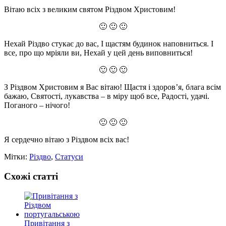
Вітаю всіх з великим святом Різдвом Христовим!
🙂 🙂 🙂
Нехай Різдво стукає до вас, І щастям будинок наповниться. І
все, про що мріяли ви, Нехай у цей день виповниться!
🙂 🙂 🙂
З Різдвом Христовим я Вас вітаю! Щастя і здоров’я, блага всім
бажаю, Святості, лукавства – в міру щоб все, Радості, удачі.
Поганого – нічого!
🙂 🙂 🙂
Я сердечно вітаю з Різдвом всіх вас!
Мітки:
Різдво
,
Статуси
Схожі статті
Привітання з