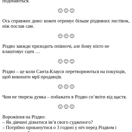
подобаються.
🙂 🙂 🙂
Ось справжнє диво: кожен отримує більше різдвяних листівок,
ніж послав сам.
🙂 🙂 🙂
Різдво завжди приходить опівночі, але йому ніхто не
влаштовує сцен …
🙂 🙂 🙂
Різдво – це коли Санта-Клауси перетворюються на покупців,
щоб виконати мрії продавців.
🙂 🙂 🙂
Чим не твереза думка – побажати в Різдво сп’яніти від щастя.
🙂 🙂 🙂
Ворожіння на Різдво:
– Як дівчині дізнатися ім’я свого судженого?
– Потрібно прокинутися о 3 годині у ніч перед Різдвом і