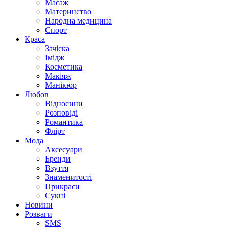
Масаж
Материнство
Народна медицина
Спорт
Краса
Зачіска
Імідж
Косметика
Макіяж
Манікюр
Любов
Відносини
Розповіді
Романтика
Флірт
Мода
Аксесуари
Бренди
Взуття
Знаменитості
Прикраси
Сукні
Новини
Розваги
SMS