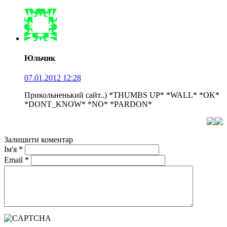
Юльчик
07.01.2012 12:28
Прикольненький сайт..) *THUMBS UP* *WALL* *OK*
*DONT_KNOW* *NO* *PARDON*
Залишити коментар
Ім'я
*
Email
*