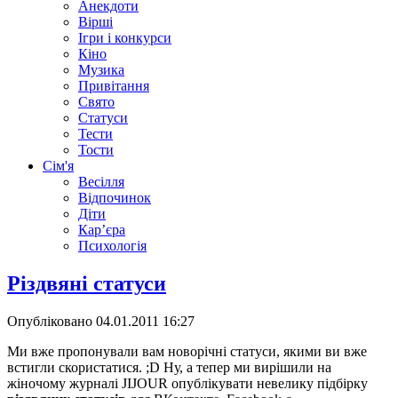
Анекдоти
Вірші
Ігри і конкурси
Кіно
Музика
Привітання
Свято
Статуси
Тести
Тости
Сім'я
Весілля
Відпочинок
Діти
Кар’єра
Психологія
Різдвяні статуси
Опубліковано
04.01.2011 16:27
Ми вже пропонували вам
новорічні статуси, якими ви вже
встигли скористатися. ;D Ну, а тепер ми вирішили на
жіночому журналі JIJOUR опублікувати невелику підбірку