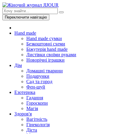
Переключити навігацію
Hand made
Hand made сумки
Безкоштовні схеми
Біжутерія hand made
Листівки своїми руками
Новорічні іграшки
Дім
Домашні тварини
Подарунки
Сад та город
Фен-шуй
Езотерика
Гадання
Гороскопи
Магія
Здоров'я
Вагітність
Гінекологія
Дієта