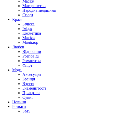
Масаж
Материнство
Народна медицина
Спорт
Краса
Зачіска
Імідж
Косметика
Макіяж
Манікюр
Любов
Відносини
Розповіді
Романтика
Флірт
Мода
Аксесуари
Бренди
Взуття
Знаменитості
Прикраси
Сукні
Новини
Розваги
SMS