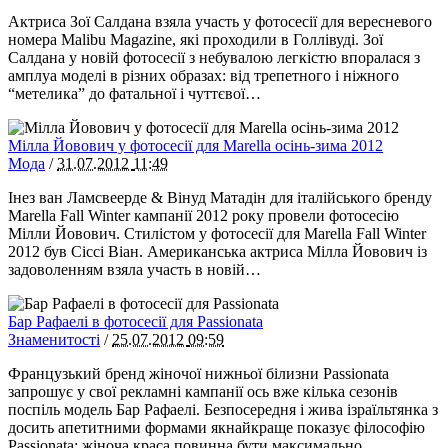
Актриса Зої Салдана взяла участь у фотосесії для вересневого
номера Malibu Magazine, які проходили в Голлівуді. Зої
Салдана у новій фотосесії з небувалою легкістю впоралася з
амплуа моделі в різних образах: від трепетного і ніжного
“метелика” до фатальної і чуттєвої…
Мілла Йовович у фотосесії для Marella осінь-зима 2012
Мода
/
31.07.2012
11:49
Інез ван Ламсвеерде & Вінуд Матадін для італійського бренду
Marella Fall Winter кампанії 2012 року провели фотосесію
Мілли Йовович. Стилістом у фотосесії для Marella Fall Winter
2012 був Сіссі Віан. Американська актриса Мілла Йовович із
задоволенням взяла участь в новій…
Бар Рафаелі в фотосесії для Passionata
Знаменитості
/
25.07.2012
09:59
Французький бренд жіночої нижньої білизни Passionata
запрошує у свої рекламні кампанії ось вже кілька сезонів
поспіль модель Бар Рафаелі. Безпосередня і жива ізраїльтянка з
досить апетитними формами якнайкраще показує філософію
Passionata: жіноча краса повинна бути максимально