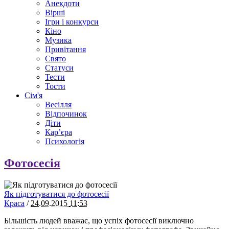
Анекдоти
Вірші
Ігри і конкурси
Кіно
Музика
Привітання
Свято
Статуси
Тести
Тости
Сім'я
Весілля
Відпочинок
Діти
Кар’єра
Психологія
Фотосесія
Як підготуватися до фотосесії
Краса
/
24.09.2015
11:53
Більшість людей вважає, що успіх фотосесії виключно