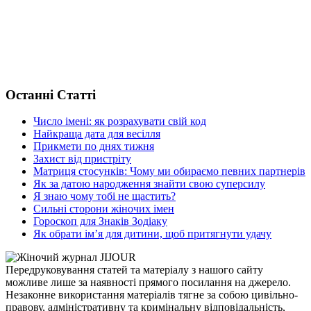
Останні Статті
Число імені: як розрахувати свій код
Найкраща дата для весілля
Прикмети по днях тижня
Захист від пристріту
Матриця стосунків: Чому ми обираємо певних партнерів
Як за датою народження знайти свою суперсилу
Я знаю чому тобі не щастить?
Сильні сторони жіночих імен
Гороскоп для Знаків Зодіаку
Як обрати ім’я для дитини, щоб притягнути удачу
Передруковування статей та матеріалу з нашого сайту
можливе лише за наявності прямого посилання на джерело.
Незаконне використання матеріалів тягне за собою цивільно-
правову, адміністративну та кримінальну відповідальність,