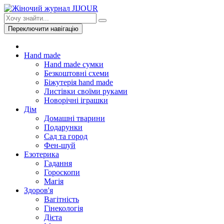
Переключити навігацію
Hand made
Hand made сумки
Безкоштовні схеми
Біжутерія hand made
Листівки своїми руками
Новорічні іграшки
Дім
Домашні тварини
Подарунки
Сад та город
Фен-шуй
Езотерика
Гадання
Гороскопи
Магія
Здоров'я
Вагітність
Гінекологія
Дієта