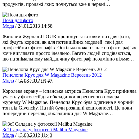
продуктів, продажі яких почнуться вже в червні…
Пози для фото
Мода
/
24.01.2013
14:58
Жіночий Журнал JIJOUR пропонує заготовки поз для фото,
які будуть корисні як для потенційних моделей, так і для
професійних фотографів. Оскільки кожен з нас на фотографіях
хоче виглядати просто ідеально. Багато людей сподіваються,
що на знімальному майданчику фотограф неодмінно візьме…
Пенелопа Крус для W Magazine Вересень 2012
Мода
/
14.08.2012
09:43
Королева екрану – іспанська актриса Пенелопа Крус прийняла
участь у фотосесії для обкладинки вересневого номера
журналу W Magazine. Пенелопа Крус була одягнена в чорний
топ від Givenchy. На ній були розкішні коштовності. Це поки
попередній перегляд обкладинки для W Magazine…
Зої Салдана у фотосесії Malibu Magazine
Мода
/
13.08.2012
11:40