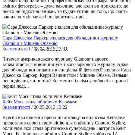
залежить від навичок і професіоналізму фотографа. Звичайно,
вміння фотографа – дуже важливе, але коли ви приходите до
нього не підготовленими, то будьте готові до того, що якість
ваших знімків може і погіршитися, при…
Сара Джессіка Паркер знялася для обкладинки журналу
Glamour з Мішель Обамою
Знаменитості
/
08.04.2015
13:31
Читачам американського журналу Glamour надовго
запам’ятається новий випуск цього зіркового журналу. Адже
для обкладинки видання в спеціальній фотосесії знялися Сара
Джессіка Паркер, Керрі Вашингтон і Мішель Обама. Вельми
несподівано, чи не так? Знамениті і всіма улюблені актриси і
перша леді…
Кейт Мосс стала обличчям Kerastase
Знаменитості
/
20.05.2013
13:22
Всесвітньо відомий бренд по догляду за волоссям Kerastase
представив свою першу лінію для стайлінгу Couture Styling,
обличчям якої стала британська супермодель і актриса Кейт
Мосс. В лінію для стайлінгу Couture Styling увійдуть 12