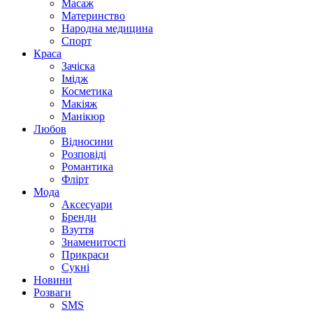
Масаж
Материнство
Народна медицина
Спорт
Краса
Зачіска
Імідж
Косметика
Макіяж
Манікюр
Любов
Відносини
Розповіді
Романтика
Флірт
Мода
Аксесуари
Бренди
Взуття
Знаменитості
Прикраси
Сукні
Новини
Розваги
SMS