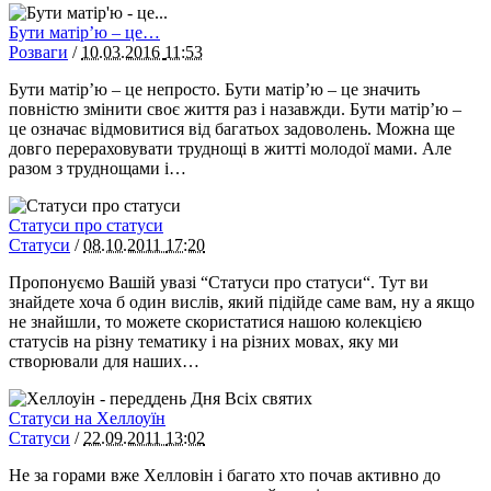
Бути матір’ю – це…
Розваги
/
10.03.2016
11:53
Бути матір’ю – це непросто. Бути матір’ю – це значить
повністю змінити своє життя раз і назавжди. Бути матір’ю –
це означає відмовитися від багатьох задоволень. Можна ще
довго перераховувати труднощі в житті молодої мами. Але
разом з труднощами і…
Статуси про статуси
Статуси
/
08.10.2011
17:20
Пропонуємо Вашій увазі “Статуси про статуси“. Тут ви
знайдете хоча б один вислів, який підійде саме вам, ну а якщо
не знайшли, то можете скористатися нашою колекцією
статусів на різну тематику і на різних мовах, яку ми
створювали для наших…
Статуси на Хеллоуїн
Статуси
/
22.09.2011
13:02
Не за горами вже Хелловін і багато хто почав активно до