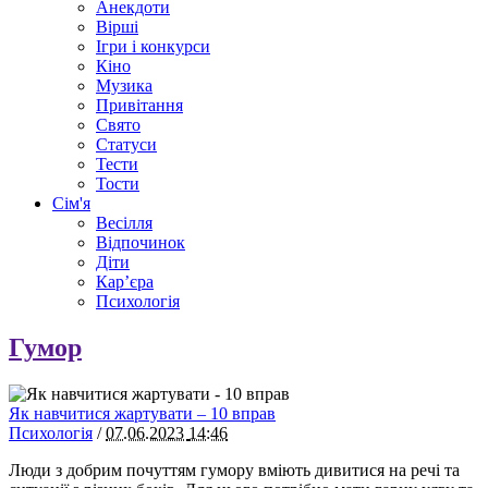
Анекдоти
Вірші
Ігри і конкурси
Кіно
Музика
Привітання
Свято
Статуси
Тести
Тости
Сім'я
Весілля
Відпочинок
Діти
Кар’єра
Психологія
Гумор
Як навчитися жартувати – 10 вправ
Психологія
/
07.06.2023
14:46
Люди з добрим почуттям гумору вміють дивитися на речі та