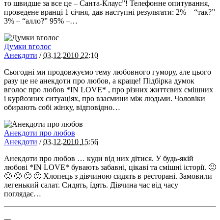
то швидше за все це – Санта-Клаус”! Телефонне опитування,
проведене вранці 1 січня, дав наступні результати: 2% – “так?”
3% – “алло?” 95% –…
Думки вголос
Анекдоти
/
03.12.2010
22:10
Сьогодні ми продовжуємо тему любовного гумору, але цього
разу це не анекдоти про любов, а краще! Підбірка думок
вголос про любов *IN LOVE* , про різних життєвих смішних
і курйозних ситуаціях, про взаємини між людьми. Чоловіки
обирають собі жінку, відповідно…
Анекдоти про любов
Анекдоти
/
03.12.2010
15:56
Анекдоти про любов … куди від них дітися. У будь-якій
любові *IN LOVE* бувають забавні, цікаві та смішні історії. 🙂
🙂 🙂 🙂 🙂 Хлопець з дівчиною сидять в ресторані. Замовили
легенький салат. Сидять, їдять. Дівчина час від часу
поглядає…