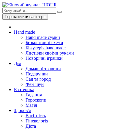
Переключити навігацію
Hand made
Hand made сумки
Безкоштовні схеми
Біжутерія hand made
Листівки своїми руками
Новорічні іграшки
Дім
Домашні тварини
Подарунки
Сад та город
Фен-шуй
Езотерика
Гадання
Гороскопи
Магія
Здоров'я
Вагітність
Гінекологія
Дієта