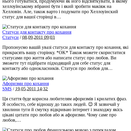
нього готуватися, продумуючи як його відсвяткувати, в якому
хеллоуїнському вбранні бути і який зробити макіяж на
Хелловін. Але, також варто і подумати про Хеллоуінский
статус для вашої сторінці в…
Статуси для контакту про кохання
Статуси
/
08.09.2011
09:03
Пропонуємо вашій увазі статуси для контакту про кохання, які
прикрасять вашу сторінку. *OK* Також можете скористатися
статусами про життя або написати статус про любов. Ви
зможете тут підібрати підходящий для себе статус для
контакту або однокласників. Статуси про любов для…
Афоризми про кохання
SMS
/
19.05.2011
14:32
Ця стаття буде корисна любителям афоризмів і крилатих фраз.
Я особисто, себе відношу до таких людей. 😉 Я зазвичай у
хвилини туги й смутку відкриваю інтернет і знаходжу якісь
цікаві цитати про любов або ж афоризми. Чому саме про
любов,…