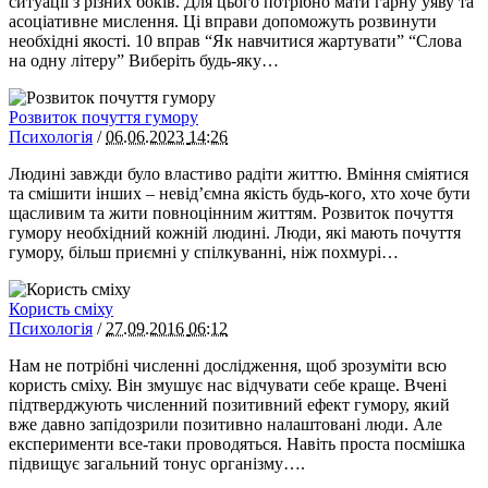
ситуації з різних боків. Для цього потрібно мати гарну уяву та
асоціативне мислення. Ці вправи допоможуть розвинути
необхідні якості. 10 вправ “Як навчитися жартувати” “Слова
на одну літеру” Виберіть будь-яку…
Розвиток почуття гумору
Психологія
/
06.06.2023
14:26
Людині завжди було властиво радіти життю. Вміння сміятися
та смішити інших – невід’ємна якість будь-кого, хто хоче бути
щасливим та жити повноцінним життям. Розвиток почуття
гумору необхідний кожній людині. Люди, які мають почуття
гумору, більш приємні у спілкуванні, ніж похмурі…
Користь сміху
Психологія
/
27.09.2016
06:12
Нам не потрібні численні дослідження, щоб зрозуміти всю
користь сміху. Він змушує нас відчувати себе краще. Вчені
підтверджують численний позитивний ефект гумору, який
вже давно запідозрили позитивно налаштовані люди. Але
експерименти все-таки проводяться. Навіть проста посмішка
підвищує загальний тонус організму….