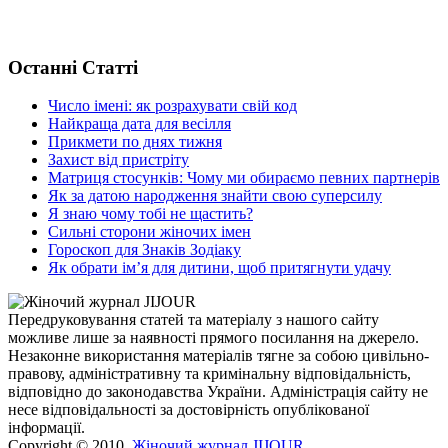
Останні Статті
Число імені: як розрахувати свій код
Найкраща дата для весілля
Прикмети по днях тижня
Захист від пристріту
Матриця стосунків: Чому ми обираємо певних партнерів
Як за датою народження знайти свою суперсилу
Я знаю чому тобі не щастить?
Сильні сторони жіночих імен
Гороскоп для Знаків Зодіаку
Як обрати ім’я для дитини, щоб притягнути удачу
Передруковування статей та матеріалу з нашого сайту
можливе лише за наявності прямого посилання на джерело.
Незаконне використання матеріалів тягне за собою цивільно-
правову, адміністративну та кримінальну відповідальність,
відповідно до законодавства України. Адміністрація сайту не
несе відповідальності за достовірність опублікованої
інформації.
Copyright © 2010,
Жіночий журнал JIJOUR