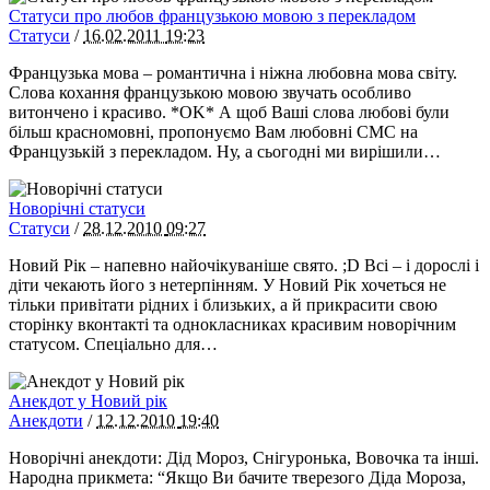
Статуси про любов французькою мовою з перекладом
Статуси
/
16.02.2011
19:23
Французька мова – романтична і ніжна любовна мова світу.
Слова кохання французькою мовою звучать особливо
витончено і красиво. *OK* А щоб Ваші слова любові були
більш красномовні, пропонуємо Вам любовні СМС на
Французькій з перекладом. Ну, а сьогодні ми вирішили…
Новорічні статуси
Статуси
/
28.12.2010
09:27
Новий Рік – напевно найочікуваніше свято. ;D Всі – і дорослі і
діти чекають його з нетерпінням. У Новий Рік хочеться не
тільки привітати рідних і близьких, а й прикрасити свою
сторінку вконтакті та однокласниках красивим новорічним
статусом. Спеціально для…
Анекдот у Новий рік
Анекдоти
/
12.12.2010
19:40
Новорічні анекдоти: Дід Мороз, Снігуронька, Вовочка та інші.
Народна прикмета: “Якщо Ви бачите тверезого Діда Мороза,