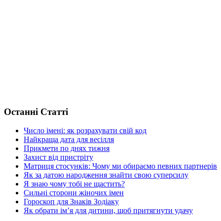
Останні Статті
Число імені: як розрахувати свій код
Найкраща дата для весілля
Прикмети по днях тижня
Захист від пристріту
Матриця стосунків: Чому ми обираємо певних партнерів
Як за датою народження знайти свою суперсилу
Я знаю чому тобі не щастить?
Сильні сторони жіночих імен
Гороскоп для Знаків Зодіаку
Як обрати ім’я для дитини, щоб притягнути удачу