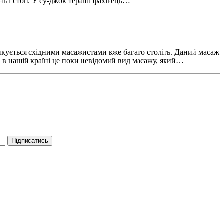
нь і стоп. У су-джок терапії фахівець…
икується східними масажистами вже багато століть. Даний маса
ь, в нашій країні це поки невідомий вид масажу, який…