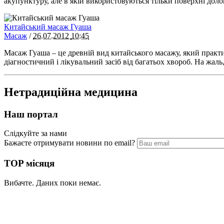
акупунктуру, але в якій використовуються тільки поверхні доло
Китайський масаж Гуаша
Масаж
/
26.07.2012
10:45
Масаж Гуаша – це древній вид китайського масажу, який практ
діагностичний і лікувальний засіб від багатьох хвороб. На жал
Нетрадиційна медицина
Наш портал
Слідкуйте за нами
Бажаєте отримувати новини по email?
TOP місяця
Вибачте. Даних поки немає.