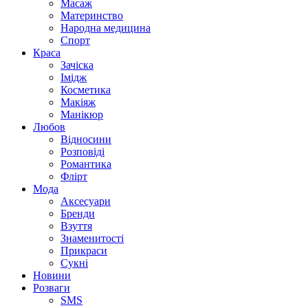
Масаж
Материнство
Народна медицина
Спорт
Краса
Зачіска
Імідж
Косметика
Макіяж
Манікюр
Любов
Відносини
Розповіді
Романтика
Флірт
Мода
Аксесуари
Бренди
Взуття
Знаменитості
Прикраси
Сукні
Новини
Розваги
SMS