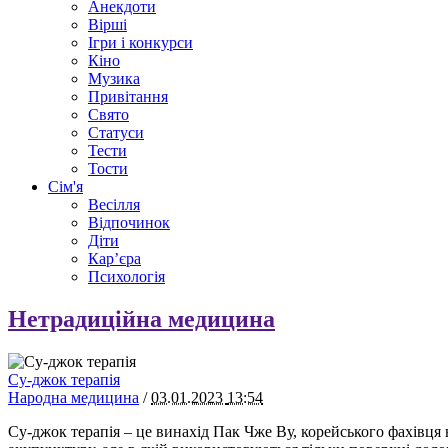
Анекдоти
Вірші
Ігри і конкурси
Кіно
Музика
Привітання
Свято
Статуси
Тести
Тости
Сім'я
Весілля
Відпочинок
Діти
Кар’єра
Психологія
Нетрадиційна медицина
Су-джок терапія
Народна медицина
/
03.01.2023
13:54
Су-джок терапія – це винахід Пак Чже Ву, корейського фахівця 