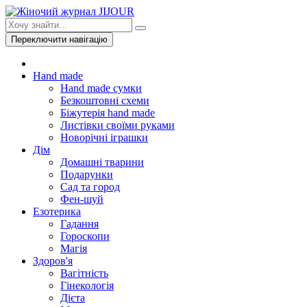
Переключити навігацію
Hand made
Hand made сумки
Безкоштовні схеми
Біжутерія hand made
Листівки своїми руками
Новорічні іграшки
Дім
Домашні тварини
Подарунки
Сад та город
Фен-шуй
Езотерика
Гадання
Гороскопи
Магія
Здоров'я
Вагітність
Гінекологія
Дієта