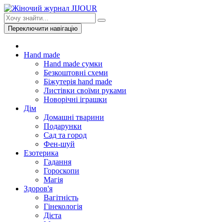
Переключити навігацію
Hand made
Hand made сумки
Безкоштовні схеми
Біжутерія hand made
Листівки своїми руками
Новорічні іграшки
Дім
Домашні тварини
Подарунки
Сад та город
Фен-шуй
Езотерика
Гадання
Гороскопи
Магія
Здоров'я
Вагітність
Гінекологія
Дієта