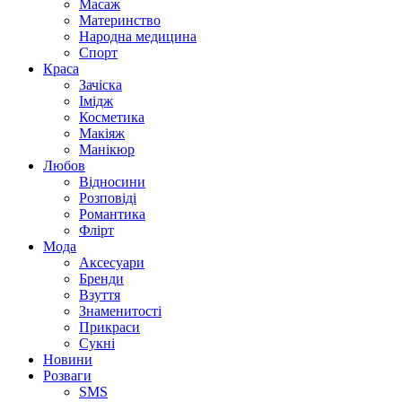
Масаж
Материнство
Народна медицина
Спорт
Краса
Зачіска
Імідж
Косметика
Макіяж
Манікюр
Любов
Відносини
Розповіді
Романтика
Флірт
Мода
Аксесуари
Бренди
Взуття
Знаменитості
Прикраси
Сукні
Новини
Розваги
SMS