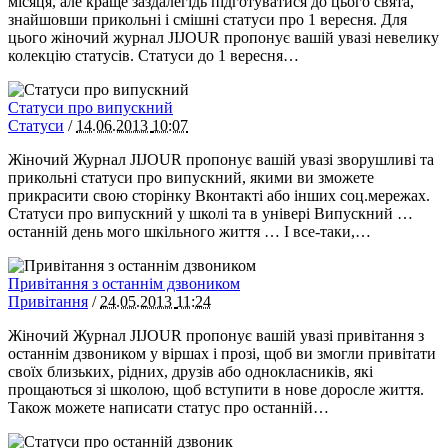
місяця, але краще заздалегідь підготуватися до цього свята,
знайшовши прикольні і смішні статуси про 1 вересня. Для
цього жіночий журнал JIJOUR пропонує вашій увазі невелику
колекцію статусів. Статуси до 1 вересня…
Статуси про випускний
Статуси
/
14.06.2013
10:07
Жіночий Журнал JIJOUR пропонує вашій увазі зворушливі та
прикольні статуси про випускний, якими ви зможете
прикрасити свою сторінку Вконтакті або інших соц.мережах.
Статуси про випускний у школі та в універі Випускний …
останній день мого шкільного життя … І все-таки,…
Привітання з останнім дзвоником
Привітання
/
24.05.2013
11:24
Жіночий Журнал JIJOUR пропонує вашій увазі привітання з
останнім дзвоником у віршах і прозі, щоб ви змогли привітати
своїх близьких, рідних, друзів або однокласників, які
прощаються зі школою, щоб вступити в нове доросле життя.
Також можете написати статус про останній…