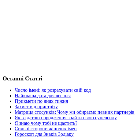
Останні Статті
Число імені: як розрахувати свій код
Найкраща дата для весілля
Прикмети по днях тижня
Захист від пристріту
Матриця стосунків: Чому ми обираємо певних партнерів
Як за датою народження знайти свою суперсилу
Я знаю чому тобі не щастить?
Сильні сторони жіночих імен
Гороскоп для Знаків Зодіаку