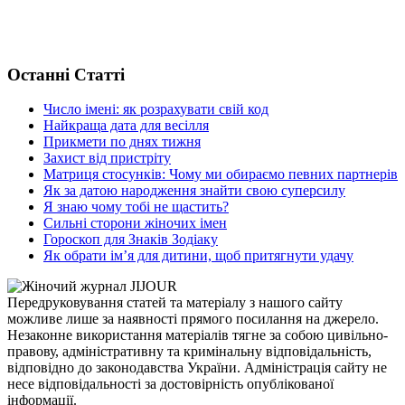
Останні Статті
Число імені: як розрахувати свій код
Найкраща дата для весілля
Прикмети по днях тижня
Захист від пристріту
Матриця стосунків: Чому ми обираємо певних партнерів
Як за датою народження знайти свою суперсилу
Я знаю чому тобі не щастить?
Сильні сторони жіночих імен
Гороскоп для Знаків Зодіаку
Як обрати ім’я для дитини, щоб притягнути удачу
Передруковування статей та матеріалу з нашого сайту
можливе лише за наявності прямого посилання на джерело.
Незаконне використання матеріалів тягне за собою цивільно-
правову, адміністративну та кримінальну відповідальність,
відповідно до законодавства України. Адміністрація сайту не
несе відповідальності за достовірність опублікованої
інформації.