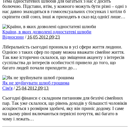
Тема одностатевих шлюбів для багатьох з нас є досить
болючою. Підстави, втім, у кожного можуть бути різні – одні з
нас давно знаходяться в гомосексуальних стосунках і хотіли б
скріпити свій союз, інші ж приходять в сказ від однієї лише…
Країни, в яких дозволені одностатеві шлюби
Відносини
/
16.05.2012
09:23
Ліберальність сьогодні проникла в усі сфери життя людини.
Однією з таких сфер по праву можна вважати сімейне життя.
Так вже історично склалося, що зміщення акценту з інтересів
суспільства до інтересів особистості привело до того, що
багато людей почали приходити до…
Як не зруйнувати шлюб грошима
Сім'я
/
25.04.2012
09:13
Сьогодні фінанси є складним питанням для безлічі сімейних
пар. Так уже склалося, що рівень доходів у більшості чоловіків
асоціюється з розміром здобичі, яку він приніс додому. І саме
на цьому рівні включаються первісні почуття, які багато в
чому і лежать…