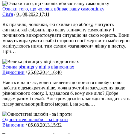
Ознаки того, що чоловік вбиває вашу самооцінку
Сім'я
/
01.08.2022
17:11
Як правило, чоловіки, які схильні до аб’юзу, зчитують
сигнали, які свідчать про вашу занижену самооцінку, і
починають використовувати ситуацію на свою користь. Вони
можуть вирахувати слабкі сторони своєї жертви та майстерно
маніпулюють ними, тим самим «заганяючи» жінку в пастку.
При…
Велика різниця у віці в відносинах
Відносини
/
25.02.2014
16:40
Навіть в наш час, коли ставлення до поняття шлюбу стало
набагато демократичніше, можна зустріти засудження щодо
різновікового союзу. І, здавалося б, кому яке діло? Добре
людям разом і нехай. Але громадськість завжди знаходиться на
плаву загальноприйнятої моралі і, на жаль,…
Одностатеві шлюби – за і проти
Відносини
/
05.08.2013
15:32