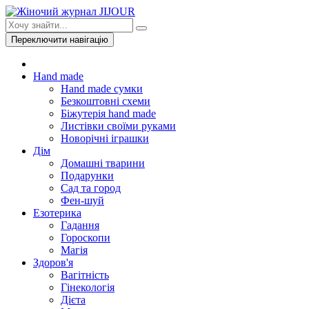
Переключити навігацію
Hand made
Hand made сумки
Безкоштовні схеми
Біжутерія hand made
Листівки своїми руками
Новорічні іграшки
Дім
Домашні тварини
Подарунки
Сад та город
Фен-шуй
Езотерика
Гадання
Гороскопи
Магія
Здоров'я
Вагітність
Гінекологія
Дієта