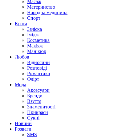
Масаж
Материнство
Народна медицина
Спорт
Краса
Зачіска
Імідж
Косметика
Макіяж
Манікюр
Любов
Відносини
Розповіді
Романтика
Флірт
Мода
Аксесуари
Бренди
Взуття
Знаменитості
Прикраси
Сукні
Новини
Розваги
SMS