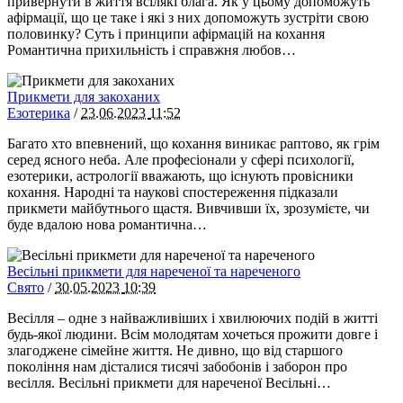
привернути в життя всілякі блага. Як у цьому допоможуть
афірмації, що це таке і які з них допоможуть зустріти свою
половинку? Суть і принципи афірмацій на кохання
Романтична прихильність і справжня любов…
Прикмети для закоханих
Езотерика
/
23.06.2023
11:52
Багато хто впевнений, що кохання виникає раптово, як грім
серед ясного неба. Але професіонали у сфері психології,
езотерики, астрології вважають, що існують провісники
кохання. Народні та наукові спостереження підказали
прикмети майбутнього щастя. Вивчивши їх, зрозумієте, чи
буде вдалою нова романтична…
Весільні прикмети для нареченої та нареченого
Свято
/
30.05.2023
10:39
Весілля – одне з найважливіших і хвилюючих подій в житті
будь-якої людини. Всім молодятам хочеться прожити довге і
злагоджене сімейне життя. Не дивно, що від старшого
покоління нам дісталися тисячі забобонів і заборон про
весілля. Весільні прикмети для нареченої Весільні…