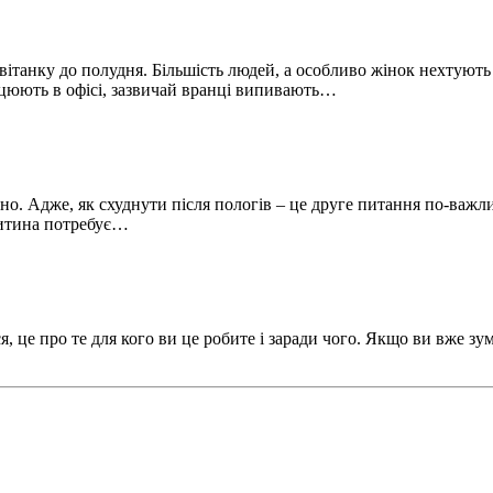
вітанку до полудня. Більшість людей, а особливо жінок нехтуют
працюють в офісі, зазвичай вранці випивають…
но. Адже, як схуднути після пологів – це друге питання по-важлив
дитина потребує…
, це про те для кого ви це робите і заради чого. Якщо ви вже зум