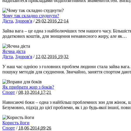
надихайтеся прикладами бодіпозитивних знаменитостей. Виходьт
Чому так складно схуднути?
Дієта
,
Здоров'я
/
29.02.2016
22:14
Зайва вага – це одна з найболючіших тем нашого часу. Більшість
додаткових коштів, для знищення ненависного жиру, але як…
Яєчна дієта
Дієта
,
Здоров'я
/
12.02.2016
19:32
У наш час однією з головних проблем людини стала зайва вага.
пошуку методів для схуднення. Звичайно, заняття спортом дают
Як прибрати жир з боків?
Спорт
/
08.10.2014
17:21
Нависаючі боки – одна з найбільш проблемних зон для жінок, щ
Безумовно, підхід до цієї проблеми, як і до будь-якої іншої, по
Користь йоги
Спорт
/
18.06.2014
09:26