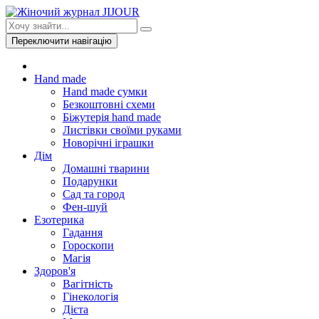
Переключити навігацію
Hand made
Hand made сумки
Безкоштовні схеми
Біжутерія hand made
Листівки своїми руками
Новорічні іграшки
Дім
Домашні тварини
Подарунки
Сад та город
Фен-шуй
Езотерика
Гадання
Гороскопи
Магія
Здоров'я
Вагітність
Гінекологія
Дієта