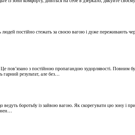
е із зони комфорту, дивіться на себе в дзеркало, дякуйте своє
 людей постійно стежать за своєю вагою і дуже переживають через
 Це пов’язано з постійною пропагандою худорлявості. Повним бут
ь гарний результат, але без…
о ведуть боротьбу із зайвою вагою. Як скорегувати цю зону і пр
винен…