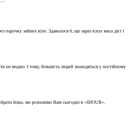
му…
 парочку зайвих кіло. Здавалося б, що зараз існує маса дієт і
и не модно. І тому, більшість людей знаходяться у постійному
ибрати боки, ми розповімо Вам сьогодні в «JIJOUR».