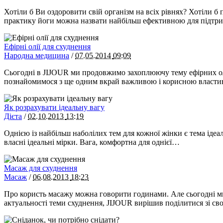
Хотіли б Ви оздоровити свій організм на всіх рівнях? Хотіли б
практику йоги можна назвати найбільш ефективною для підтри
Ефірні олії для схуднення
Народна медицина
/
07.05.2014
09:09
Сьогодні в JIJOUR ми продовжимо захоплюючу тему ефірних олій
познайомимося з ще одним вкрай важливою і корисною властив
Як розрахувати ідеальну вагу
Дієта
/
02.10.2013
13:19
Однією із найбільш наболілих тем для кожної жінки є тема ідеал
власні ідеальні мірки. Вага, комфортна для однієї…
Масаж для схуднення
Масаж
/
06.08.2013
18:23
Про користь масажу можна говорити годинами. Але сьогодні ми 
актуальності теми схуднення, JIJOUR вирішив поділитися зі с