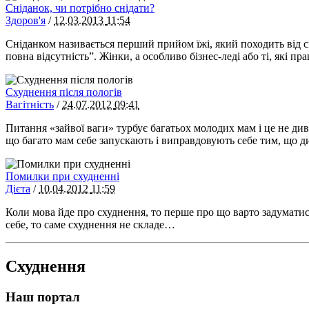
Сніданок, чи потрібно снідати?
Здоров'я
/
12.03.2013
11:54
Сніданком називається перший прийом їжі, який походить від с
повна відсутність”. Жінки, а особливо бізнес-леді або ті, які 
Схуднення після пологів
Вагітність
/
24.07.2012
09:41
Питання «зайвої ваги» турбує багатьох молодих мам і це не див
що багато мам себе запускають і виправдовують себе тим, що 
Помилки при схудненні
Дієта
/
10.04.2012
11:59
Коли мова йде про схуднення, то перше про що варто задуматися
себе, то саме схуднення не складе…
Схуднення
Наш портал