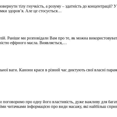
 повернути тілу гнучкість, а розуму – здатність до концентрації
мки здоров’я. Але це стосується…
. Раніше ми розповідали Вам про те, як можна використовувати 
істю ефірного масла. Виявляється,…
ьної ваги. Канони краси в різний час диктують свої власні парам
поговоримо про одну його властивість, дуже важливу для багатьо
воїми читачками інформацією про види масажу, які найбільш спр