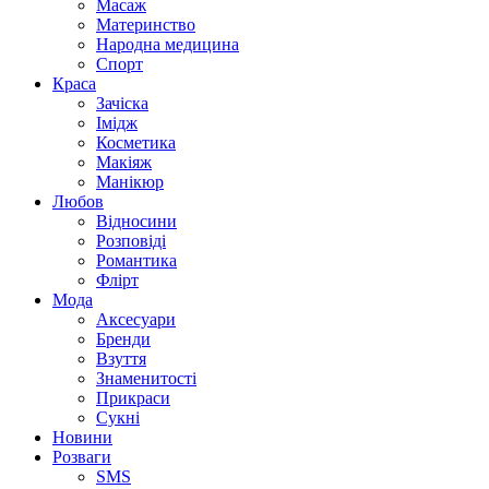
Масаж
Материнство
Народна медицина
Спорт
Краса
Зачіска
Імідж
Косметика
Макіяж
Манікюр
Любов
Відносини
Розповіді
Романтика
Флірт
Мода
Аксесуари
Бренди
Взуття
Знаменитості
Прикраси
Сукні
Новини
Розваги
SMS