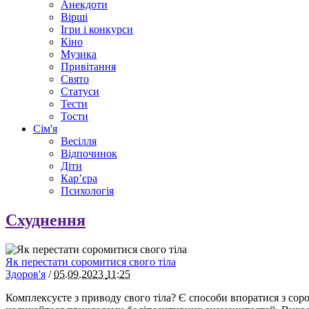
Анекдоти
Вірші
Ігри і конкурси
Кіно
Музика
Привітання
Свято
Статуси
Тести
Тости
Сім'я
Весілля
Відпочинок
Діти
Кар’єра
Психологія
Схуднення
Як перестати соромитися свого тіла
Здоров'я
/
05.09.2023
11:25
Комплексуєте з приводу свого тіла? Є способи впоратися з соро