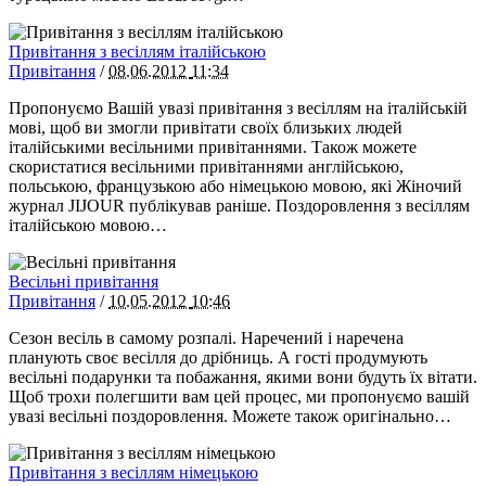
Привітання з весіллям італійською
Привітання
/
08.06.2012
11:34
Пропонуємо Вашій увазі привітання з весіллям на італійській
мові, щоб ви змогли привітати своїх близьких людей
італійськими весільними привітаннями. Також можете
скористатися весільними привітаннями англійською,
польською, французькою або німецькою мовою, які Жіночий
журнал JIJOUR публікував раніше. Поздоровлення з весіллям
італійською мовою…
Весільні привітання
Привітання
/
10.05.2012
10:46
Сезон весіль в самому розпалі. Наречений і наречена
планують своє весілля до дрібниць. А гості продумують
весільні подарунки та побажання, якими вони будуть їх вітати.
Щоб трохи полегшити вам цей процес, ми пропонуємо вашій
увазі весільні поздоровлення. Можете також оригінально…
Привітання з весіллям німецькою