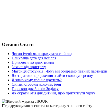
Останні Статті
Число імені: як розрахувати свій код
Найкраща дата для весілля
Прикмети по днях тижня
Захист від пристріту
Матриця стосунків: Чому ми обираємо певних партнерів
Як за датою народження знайти свою суперсилу
Я знаю чому тобі не щастить?
Сильні сторони жіночих імен
Гороскоп для Знаків Зодіаку
Як обрати ім’я для дитини, щоб притягнути удачу
Передруковування статей та матеріалу з нашого сайту