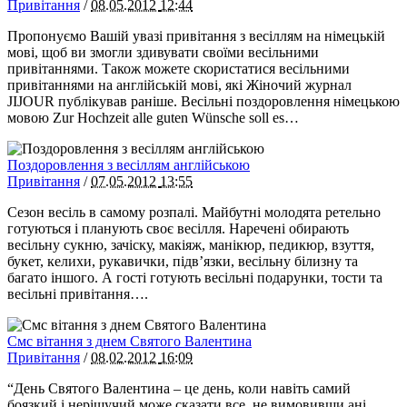
Привітання
/
08.05.2012
12:44
Пропонуємо Вашій увазі привітання з весіллям на німецькій
мові, щоб ви змогли здивувати своїми весільними
привітаннями. Також можете скористатися весільними
привітаннями на англійській мові, які Жіночий журнал
JIJOUR публікував раніше. Весільні поздоровлення німецькою
мовою Zur Hochzeit alle guten Wünsche soll es…
Поздоровлення з весіллям англійською
Привітання
/
07.05.2012
13:55
Сезон весіль в самому розпалі. Майбутні молодята ретельно
готуються і планують своє весілля. Наречені обирають
весільну сукню, зачіску, макіяж, манікюр, педикюр, взуття,
букет, келихи, рукавички, підв’язки, весільну білизну та
багато іншого. А гості готують весільні подарунки, тости та
весільні привітання….
Смс вітання з днем Святого Валентина
Привітання
/
08.02.2012
16:09
“День Святого Валентина – це день, коли навіть самий
боязкий і нерішучий може сказати все, не вимовивши ані