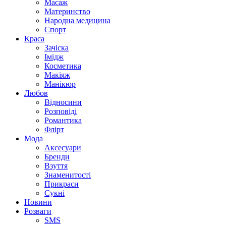
Масаж
Материнство
Народна медицина
Спорт
Краса
Зачіска
Імідж
Косметика
Макіяж
Манікюр
Любов
Відносини
Розповіді
Романтика
Флірт
Мода
Аксесуари
Бренди
Взуття
Знаменитості
Прикраси
Сукні
Новини
Розваги
SMS