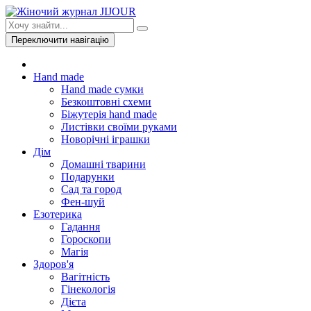
Переключити навігацію
Hand made
Hand made сумки
Безкоштовні схеми
Біжутерія hand made
Листівки своїми руками
Новорічні іграшки
Дім
Домашні тварини
Подарунки
Сад та город
Фен-шуй
Езотерика
Гадання
Гороскопи
Магія
Здоров'я
Вагітність
Гінекологія
Дієта