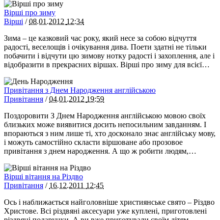
Вірші про зиму
Вірші
/
08.01.2012
12:34
Зима – це казковий час року, який несе за собою відчуття
радості, веселощів і очікування дива. Поети здатні не тільки
побачити і відчути цю зимову нотку радості і захоплення, але і
відобразити в прекрасних віршах. Вірші про зиму для всієї…
Привітання з Днем Народження англійською
Привітання
/
04.01.2012
19:59
Поздоровити З Днем Народження англійською мовою своїх
близьких може виявитися досить непосильним завданням. І
впораються з ним лише ті, хто досконало знає англійську мову,
і можуть самостійно скласти віршоване або прозовое
привітання з днем ​​народження. А що ж робити людям,…
Вірші вітання на Різдво
Привітання
/
16.12.2011
12:45
Ось і наближається найголовніше християнське свято – Різдво
Христове. Всі різдвяні аксесуари уже куплені, приготовлені
різдвяні подарунки. А ви вже приготували своїм дітям