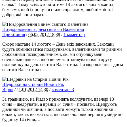
слова.” Тому всім, хто вітатиме 14 лютого своїх коханих,
бажаємо, щоб їх почуття стало справжнім, щоб ніжність і
добро, які вони зараз…
Поздоровлення з днем святого Валентина
Привітання
/
06.02.2012
18:38
/
1 коментар
Скоро настане 14 лютого – День всіх закоханих. Закохані
будуть обмінюватися подарунками, валентинками та різними
любовними поздоровленнями, які ми опублікували
спеціально для вас, щоб ви змогли здивувати ваші другу
половинку на день святого Валентина. Поздоровлення з днем
святого Валентина в…
Щедрівки на Старий Новий Рік
Вірші
/
11.01.2012
14:30
/
коментарі 3
За традицією, на Різдво приходять колядувати, ввечері 13
січня – щедрувати, а вранці 14 січня – посівати. Щедрують
дівчинки чи дівчини, а посівати можуть тільки хлопчики і
юнаки, так як вважається, що якщо чоловік першим увійде до
будинку 14 січня,…