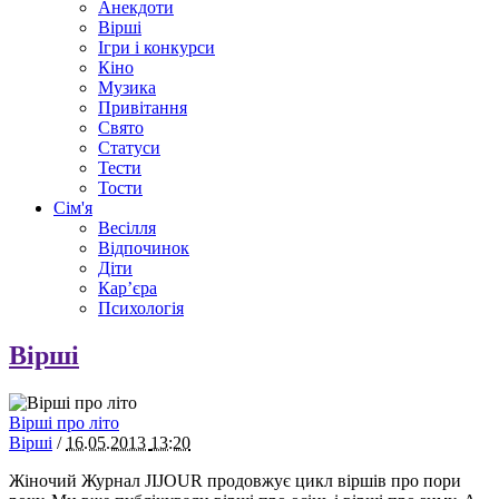
Анекдоти
Вірші
Ігри і конкурси
Кіно
Музика
Привітання
Свято
Статуси
Тести
Тости
Сім'я
Весілля
Відпочинок
Діти
Кар’єра
Психологія
Вірші
Вірші про літо
Вірші
/
16.05.2013
13:20
Жіночий Журнал JIJOUR продовжує цикл віршів про пори