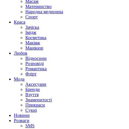
Масаж
Материнство
Народна медицина
Спорт
Краса
Зачіска
Імідж
Косметика
Макіяж
Манікюр
Любов
Відносини
Розповіді
Романтика
Флірт
Мода
Аксесуари
Бренди
Взуття
Знаменитості
Прикраси
Сукні
Новини
Розваги
SMS