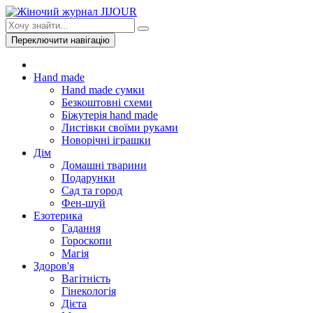
Переключити навігацію
Hand made
Hand made сумки
Безкоштовні схеми
Біжутерія hand made
Листівки своїми руками
Новорічні іграшки
Дім
Домашні тварини
Подарунки
Сад та город
Фен-шуй
Езотерика
Гадання
Гороскопи
Магія
Здоров'я
Вагітність
Гінекологія
Дієта