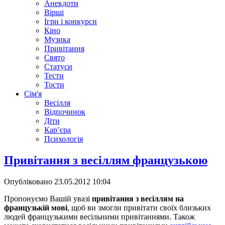
Анекдоти
Вірші
Ігри і конкурси
Кіно
Музика
Привітання
Свято
Статуси
Тести
Тости
Сім'я
Весілля
Відпочинок
Діти
Кар’єра
Психологія
Привітання з весіллям французькою
Опубліковано
23.05.2012 10:04
Пропонуємо Вашій увазі
привітання з весіллям на
французькій мові
, щоб ви змогли привітати своїх близьких
людей французькими весільними привітаннями. Також