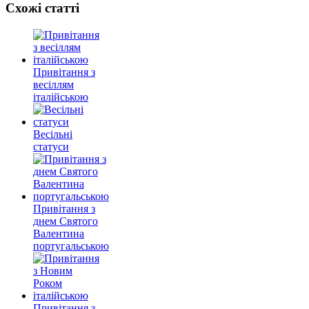
Схожі статті
Привітання з
весіллям
італійською
Весільні
статуси
Привітання з
днем Святого
Валентина
португальською
Привітання з