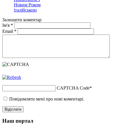
Новим Роком
італійською
Залишити коментар
Ім'я
*
Email
*
CAPTCHA Code
*
Повідомляти мені про нові коментарі.
Наш портал