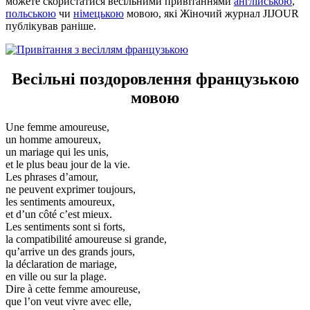
можете скористатися весільними привітаннями
англійською
,
польською
чи
німецькою
мовою, які Жіночий журнал JIJOUR
публікував раніше.
Весільні поздоровлення французькою
мовою
Une femme amoureuse,
un homme amoureux,
un mariage qui les unis,
et le plus beau jour de la vie.
Les phrases d’amour,
ne peuvent exprimer toujours,
les sentiments amoureux,
et d’un côté c’est mieux.
Les sentiments sont si forts,
la compatibilité amoureuse si grande,
qu’arrive un des grands jours,
la déclaration de mariage,
en ville ou sur la plage.
Dire à cette femme amoureuse,
que l’on veut vivre avec elle,