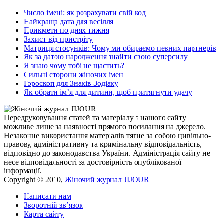
Число імені: як розрахувати свій код
Найкраща дата для весілля
Прикмети по днях тижня
Захист від пристріту
Матриця стосунків: Чому ми обираємо певних партнерів
Як за датою народження знайти свою суперсилу
Я знаю чому тобі не щастить?
Сильні сторони жіночих імен
Гороскоп для Знаків Зодіаку
Як обрати ім’я для дитини, щоб притягнути удачу
Передруковування статей та матеріалу з нашого сайту
можливе лише за наявності прямого посилання на джерело.
Незаконне використання матеріалів тягне за собою цивільно-
правову, адміністративну та кримінальну відповідальність,
відповідно до законодавства України. Адміністрація сайту не
несе відповідальності за достовірність опублікованої
інформації.
Copyright © 2010,
Жіночий журнал JIJOUR
Написати нам
Зворотній зв’язок
Карта сайту