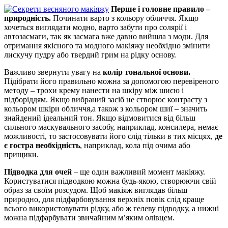
Перше і головне правило
–
природність.
Починати варто з кольору обличчя. Якщо
хочеться виглядати модно, варто забути про солярії і
автозасмаги, так як засмага вже давно вийшла з моди. Для
отримання якісного та модного макіяжу необхідно змінити
лискучу пудру або твердий грим на рідку основу.
Важливо звернути увагу на
колір тональної основи.
Підібрати його правильно можна за допомогою перевіреного
методу – трохи крему нанести на шкіру між шиєю і
підборіддям. Якщо вибраний засіб не створює контрасту з
кольором шкіри обличчя,а також з кольором шиї – значить
знайдений ідеальний тон. Якщо відмовитися від більш
сильного маскувального засобу, наприклад, консилера, немає
можливості, то застосовувати його слід тільки в тих місцях,
де
є гостра необхідність
, наприклад, кола під очима або
прищики.
Підводка для очей
– ще один важливий момент макіяжу.
Користуватися підводкою можна будь-якою, створюючи свій
образ за своїм розсудом. Щоб макіяж виглядав більш
природно, для підфарбовування верхніх повік слід краще
всього використовувати рідку, або ж гелеву підводку, а нижні
можна підфарбувати звичайним м’яким олівцем.