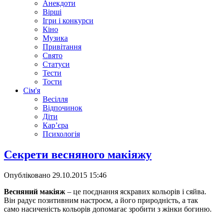
Анекдоти
Вірші
Ігри і конкурси
Кіно
Музика
Привітання
Свято
Статуси
Тести
Тости
Сім'я
Весілля
Відпочинок
Діти
Кар’єра
Психологія
Секрети весняного макіяжу
Опубліковано
29.10.2015 15:46
Весняний макіяж
– це поєднання яскравих кольорів і сяйва.
Він радує позитивним настроєм, а його природність, а так
само насиченість кольорів допомагає зробити з жінки богиню.