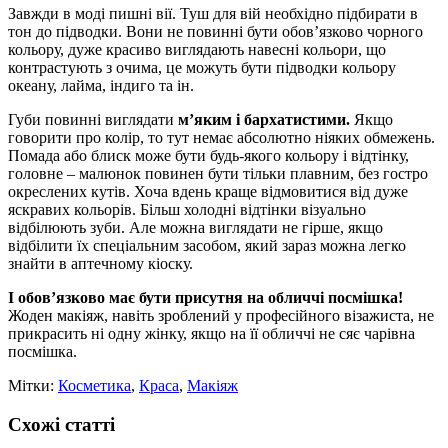
Завжди в моді пишні вії. Туш для вій необхідно підбирати в
тон до підводки. Вони не повинні бути обов’язково чорного
кольору, дуже красиво виглядають навесні кольори, що
контрастують з очима, це можуть бути підводки кольору
океану, лайма, індиго та ін.
Губи повинні виглядати
м’яким і бархатистими.
Якщо
говорити про колір, то тут немає абсолютно ніяких обмежень.
Помада або блиск може бути будь-якого кольору і відтінку,
головне – малюнок повинен бути тільки плавним, без гостро
окреслених кутів. Хоча вдень краще відмовитися від дуже
яскравих кольорів. Більш холодні відтінки візуально
відбілюють зуби. Але можна виглядати не гірше, якщо
відбілити їх спеціальним засобом, який зараз можна легко
знайти в аптечному кіоску.
І обов’язково має бути присутня на обличчі посмішка!
Жоден макіяж, навіть зроблений у професійного візажиста, не
прикрасить ні одну жінку, якщо на її обличчі не сяє чарівна
посмішка.
Мітки:
Косметика
,
Краса
,
Макіяж
Схожі статті