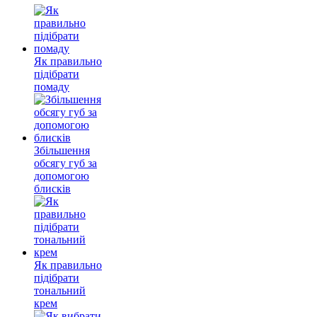
Як правильно
підібрати
помаду
Збільшення
обсягу губ за
допомогою
блисків
Як правильно
підібрати
тональний
крем