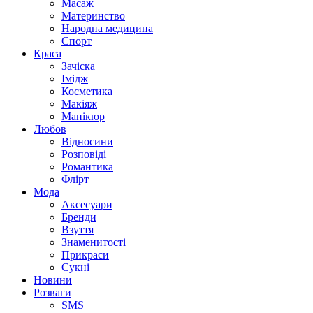
Масаж
Материнство
Народна медицина
Спорт
Краса
Зачіска
Імідж
Косметика
Макіяж
Манікюр
Любов
Відносини
Розповіді
Романтика
Флірт
Мода
Аксесуари
Бренди
Взуття
Знаменитості
Прикраси
Сукні
Новини
Розваги
SMS