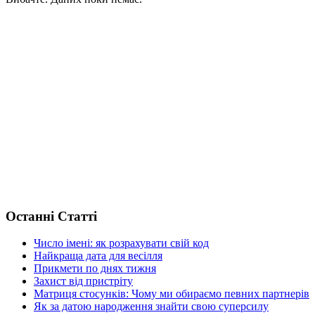
Останні Статті
Число імені: як розрахувати свій код
Найкраща дата для весілля
Прикмети по днях тижня
Захист від пристріту
Матриця стосунків: Чому ми обираємо певних партнерів
Як за датою народження знайти свою суперсилу