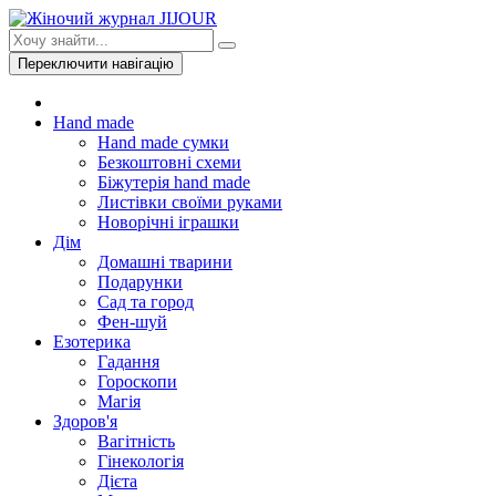
Переключити навігацію
Hand made
Hand made сумки
Безкоштовні схеми
Біжутерія hand made
Листівки своїми руками
Новорічні іграшки
Дім
Домашні тварини
Подарунки
Сад та город
Фен-шуй
Езотерика
Гадання
Гороскопи
Магія
Здоров'я
Вагітність
Гінекологія
Дієта