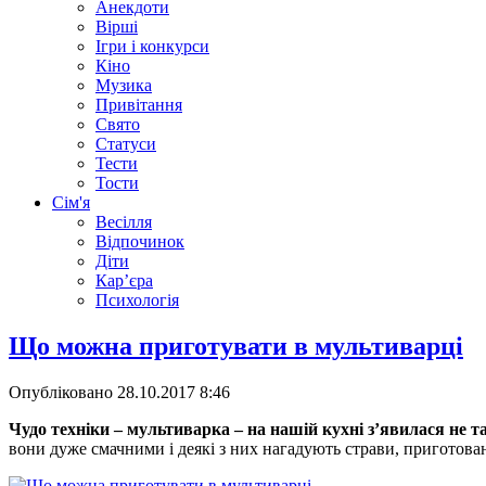
Анекдоти
Вірші
Ігри і конкурси
Кіно
Музика
Привітання
Свято
Статуси
Тести
Тости
Сім'я
Весілля
Відпочинок
Діти
Кар’єра
Психологія
Що можна приготувати в мультиварці
Опубліковано
28.10.2017 8:46
Чудо техніки – мультиварка – на нашій кухні з’явилася не 
вони дуже смачними і деякі з них нагадують страви, приготовані 