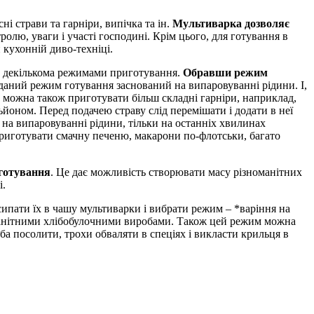
і страви та гарніри, випічка та ін.
Мультиварка дозволяє
олю, уваги і участі господині. Крім цього, для готування в
 кухонній диво-техніці.
а декількома режимами приготування.
Обравши режим
о даний режим готування заснований на випаровуванні рідини. І,
, можна також приготувати більш складні гарніри, наприклад,
йоном. Перед подачею страву слід перемішати і додати в неї
на випаровуванні рідини, тільки на останніх хвилинах
риготувати смачну печеню, макарони по-флотськи, багато
 готування
. Це дає можливість створювати масу різноманітних
і.
асипати їх в чашу мультиварки і вибрати режим – *варіння на
манітними хлібобулочними виробами. Також цей режим можна
ба посолити, трохи обваляти в спеціях і викласти крильця в