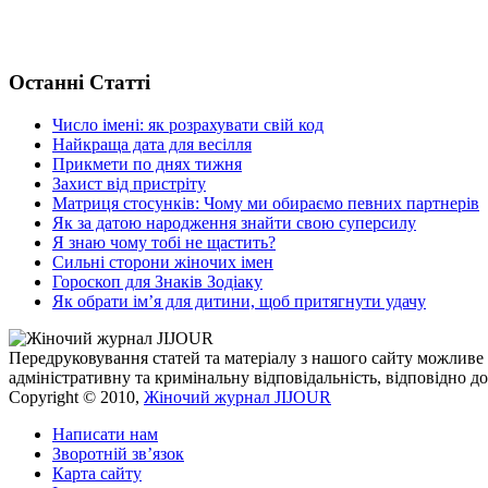
Останні Статті
Число імені: як розрахувати свій код
Найкраща дата для весілля
Прикмети по днях тижня
Захист від пристріту
Матриця стосунків: Чому ми обираємо певних партнерів
Як за датою народження знайти свою суперсилу
Я знаю чому тобі не щастить?
Сильні сторони жіночих імен
Гороскоп для Знаків Зодіаку
Як обрати ім’я для дитини, щоб притягнути удачу
Передруковування статей та матеріалу з нашого сайту можливе 
адміністративну та кримінальну відповідальність, відповідно до
Copyright © 2010,
Жіночий журнал JIJOUR
Написати нам
Зворотній зв’язок
Карта сайту