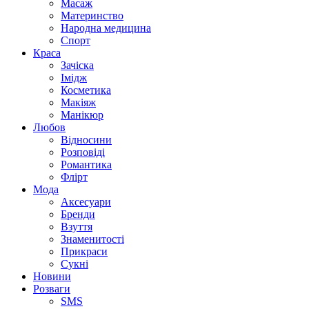
Масаж
Материнство
Народна медицина
Спорт
Краса
Зачіска
Імідж
Косметика
Макіяж
Манікюр
Любов
Відносини
Розповіді
Романтика
Флірт
Мода
Аксесуари
Бренди
Взуття
Знаменитості
Прикраси
Сукні
Новини
Розваги
SMS