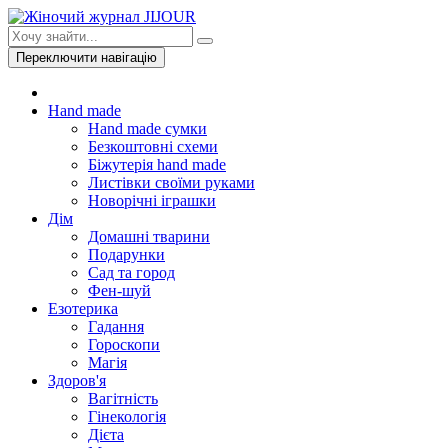
Переключити навігацію
Hand made
Hand made сумки
Безкоштовні схеми
Біжутерія hand made
Листівки своїми руками
Новорічні іграшки
Дім
Домашні тварини
Подарунки
Сад та город
Фен-шуй
Езотерика
Гадання
Гороскопи
Магія
Здоров'я
Вагітність
Гінекологія
Дієта