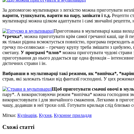
За допомогою мультиварки з легкістю можна приготувати незлічен
варити, тушкувати, варити на пару, запікати і т.д.
Рецепти ст
мультиварці можна цілком адаптувати і самі звичайні рецепти, 
Приготована в мультиварці каша вихо
*гречка*
, можна приготувати крім самої гречаної каші, ще й п
як тільки рідина всмоктується повністю, програма переходить 
гречку по-селянськи – гречану крупу треба змішати з цибулею,
сметану.
У програмі *плов*
можна приготувати чудові страви 
приготування до нього додається ще одна функція – інтенсивн
дієтичних страви і ін.
Вибравши в мультиварці такі режими, як *випічка*, *варі
страв, які залежать тільки від фантазії господині. У цих режим
Щоб приготувати смачні овочі в муль
пару*. А використовуючи режим *випічка* кожна господиня з
використовувати і для звичайного смаження. Легкими в приготу
чашу, додавши в неї трохи олії. Готувати крильця слід близько 
Мітки:
Кулінарія
,
Кухня
,
Кухонне приладдя
Схожі статті