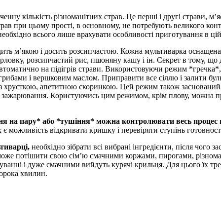
ну кількість різноманітних страв. Це перші і другі страви, м’ясн
рав при цьому прості, в основному, не потребують великого контр
необхідно всього лише врахувати особливості приготування в цій
дить м’якою і досить розсипчастою. Кожна мультиварка оснащен
ерловку, розсипчастий рис, пшоняну кашу і ін. Секрет в тому, щ
автоматично на підігрів страви. Використовуючи режим *гречка*
 грибами і вершковим маслом. Приправити все сіллю і залити буль
з хрусткою, апетитною скоринкою. Цей режим також заснований 
е зажарювання. Користуючись цим режимом, крім плову, можна п
ння на пару* або *тушіння* можна контролювати весь процес
ах є можливість відкривати кришку і перевіряти ступінь готовност
тиварці,
необхідно зібрати всі вибрані інгредієнти, після чого з
може потішити свою сім’ю смачними коржами, пирогами, різно
ванні і дуже смачними вийдуть курячі крильця. Для цього їх тре
сорока хвилин.