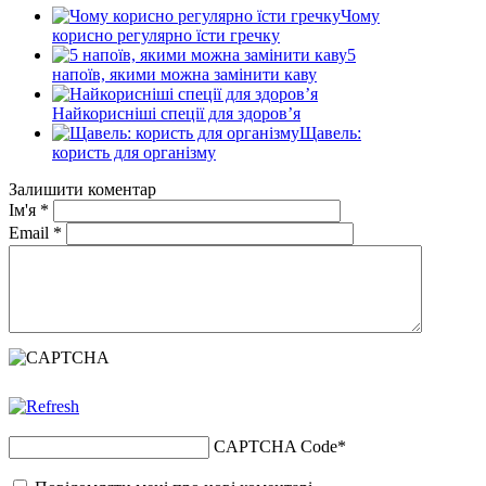
Чому
корисно регулярно їсти гречку
5
напоїв, якими можна замінити каву
Найкорисніші спеції для здоров’я
Щавель:
користь для організму
Залишити коментар
Ім'я
*
Email
*
CAPTCHA Code
*