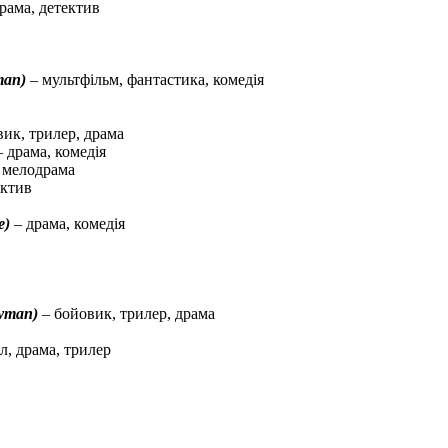
рама, детектив
man)
– мультфільм, фантастика, комедія
ик, трилер, драма
 драма, комедія
, мелодрама
ектив
e)
– драма, комедія
ryman)
– бойовик, трилер, драма
л, драма, трилер