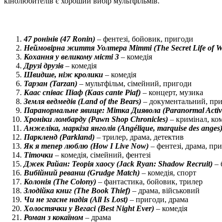
кінолюбителів є хороший вибір мультфільмів.
47 ронінів (47 Ronin)
– фентезі, бойовик, пригоди
Неймовірна життя Уолтера Мітті (The Secret Life of Wal
Кохання у великому місті 3
– комедія
Друзі друзів
– комедія
Швидше, ніж кролики
– комедія
Тарзан (Tarzan)
– мультфільм, сімейний, пригоди
Каас співає Піаф (Kaas cante Piaf)
– концерт, музика
Земля ведмедів (Land of the Bears)
– документальний, при
Паранормальне явище: Мітка Диявола (Paranormal Activi
Хроніки ломбарду (Pawn Shop Chronicles)
– кримінал, ко
Анжеліка, маркіза янголів (Angélique, marquise des anges
Паркленд (Parkland)
– трилер, драма, детектив
Як я тепер люблю (How I Live Now)
– фентезі, драма, пр
Тіточки
– комедія, сімейний, фентезі
Джек Райан: Теорія хаосу (Jack Ryan: Shadow Recruit)
– 
Вибійний реванш (Grudge Match)
– комедія, спорт
Колонія (The Colony)
– фантастика, бойовик, трилер
Злодійка книг (The Book Thief)
– драма, військовий
Чи не згасне надія (All Is Lost)
– пригоди, драма
Холостячки у Вегасі (Best Night Ever)
– комедія
Роман з кокаїном
– драма