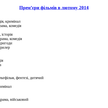
Прем’єри фільмів в лютому 2014
ія, кримінал
ама, комедія
 історія
рама, комедія
 пригоди
трилер
ія
а
льтфільм, фентезі, дитячий
римінал
драма, військовий