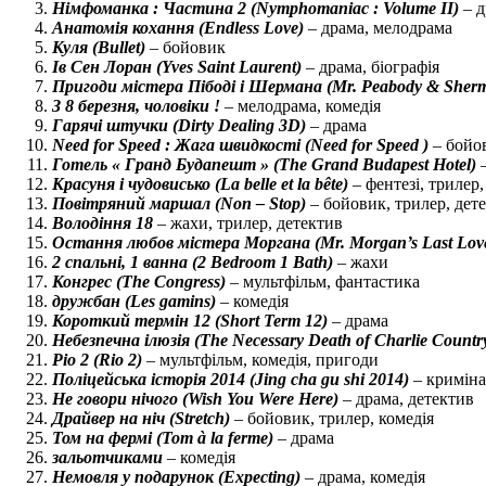
Німфоманка : Частина 2 (Nymphomaniac : Volume II)
– д
Анатомія кохання (Endless Love)
– драма, мелодрама
Куля (Bullet)
– бойовик
Ів Сен Лоран (Yves Saint Laurent)
– драма, біографія
Пригоди містера Пібоді і Шермана (Mr. Peabody & Sher
З 8 березня, чоловіки !
– мелодрама, комедія
Гарячі штучки (Dirty Dealing 3D)
– драма
Need for Speed ​​: Жага швидкості (Need for Speed ​​)
– бойов
Готель « Гранд Будапешт » (The Grand Budapest Hotel)
–
Красуня і чудовисько (La belle et la bête)
– фентезі, трилер
Повітряний маршал (Non – Stop)
– бойовик, трилер, дет
Володіння 18
– жахи, трилер, детектив
Остання любов містера Моргана (Mr. Morgan’s Last Lov
2 спальні, 1 ванна (2 Bedroom 1 Bath)
– жахи
Конгрес (The Congress)
– мультфільм, фантастика
дружбан (Les gamins)
– комедія
Короткий термін 12 (Short Term 12)
– драма
Небезпечна ілюзія (The Necessary Death of Charlie Count
Ріо 2 (Rio 2)
– мультфільм, комедія, пригоди
Поліцейська історія 2014 (Jing cha gu shi 2014)
– криміна
Не говори нічого (Wish You Were Here)
– драма, детектив
Драйвер на ніч (Stretch)
– бойовик, трилер, комедія
Том на фермі (Tom à la ferme)
– драма
зальотчиками
– комедія
Немовля у подарунок (Expecting)
– драма, комедія