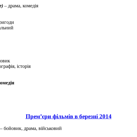
e)
– драма, комедія
пригоди
альний
йовик
графія, історія
комедія
Прем’єри фільмів в березні 2014
– бойовик, драма, військовий