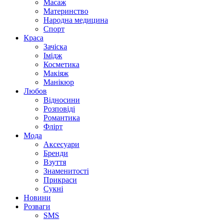
Масаж
Материнство
Народна медицина
Спорт
Краса
Зачіска
Імідж
Косметика
Макіяж
Манікюр
Любов
Відносини
Розповіді
Романтика
Флірт
Мода
Аксесуари
Бренди
Взуття
Знаменитості
Прикраси
Сукні
Новини
Розваги
SMS