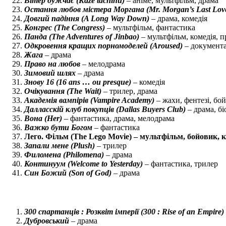
Вітер дужчає (Kaze tachinu)
– аніме, мультфільм, драма
Остання любов містера Моргана (Mr. Morgan’s Last Lov
Довгий падіння (A Long Way Down)
– драма, комедія
Конгрес (The Congress)
– мультфільм, фантастика
Панда (The Adventures of Jinbao)
– мультфільм, комедія, 
Одкровення кращих порномоделей (Aroused)
– документ
Жага
– драма
Право на любов
– мелодрама
Зимовий шлях
– драма
Знову 16 (16 ans … ou presque)
– комедія
Очікування (The Wait)
– трилер, драма
Академія вампірів (Vampire Academy)
– жахи, фентезі, бо
Далласскій клуб покупців (Dallas Buyers Club)
– драма, біо
Вона (Her)
– фантастика, драма, мелодрама
Важко бути Богом
– фантастика
Лего. Фільм (The Lego Movie) – мультфільм, бойовик, 
Запали мене (Plush)
– трилер
Филомена (Philomena)
– драма
Континуум (Welcome to Yesterday)
– фантастика, трилер
Син Божий (Son of God)
– драма
300 спартанців : Розквіт імперії (300 : Rise of an Empire)
Дубровський
– драма