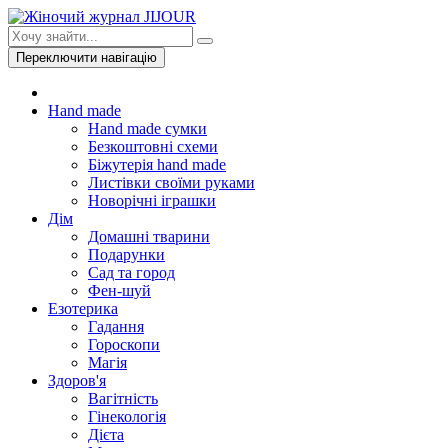
Переключити навігацію
Hand made
Hand made сумки
Безкоштовні схеми
Біжутерія hand made
Листівки своїми руками
Новорічні іграшки
Дім
Домашні тварини
Подарунки
Сад та город
Фен-шуй
Езотерика
Гадання
Гороскопи
Магія
Здоров'я
Вагітність
Гінекологія
Дієта