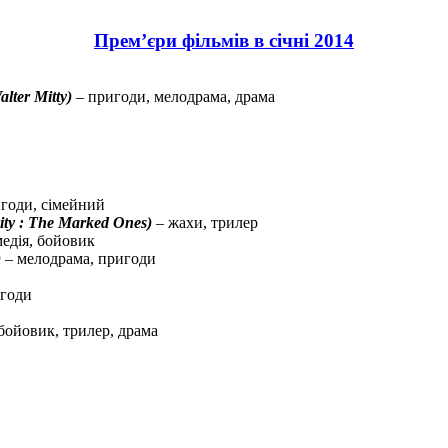
Прем’єри фільмів в січні 2014
ter Mitty)
– пригоди, мелодрама, драма
годи, сімейний
ty : The Marked Ones)
– жахи, трилер
медія, бойовик
)
– мелодрама, пригоди
игоди
бойовик, трилер, драма