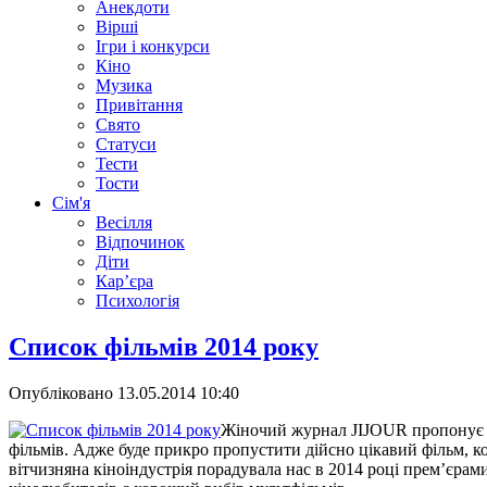
Анекдоти
Вірші
Ігри і конкурси
Кіно
Музика
Привітання
Свято
Статуси
Тести
Тости
Сім'я
Весілля
Відпочинок
Діти
Кар’єра
Психологія
Список фільмів 2014 року
Опубліковано
13.05.2014 10:40
Жіночий журнал JIJOUR пропонує 
фільмів. Адже буде прикро пропустити дійсно цікавий фільм, ко
вітчизняна кіноіндустрія порадувала нас в 2014 році прем’єрами