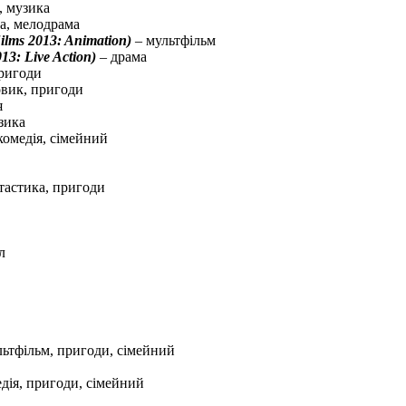
, музика
а, мелодрама
lms 2013: Animation)
– мультфільм
13: Live Action)
– драма
пригоди
вик, пригоди
я
зика
комедія, сімейний
тастика, пригоди
л
ьтфільм, пригоди, сімейний
дія, пригоди, сімейний