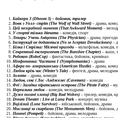
Байкери 3 (Dhoom 3) – бойовик, трилер
Вовк з Уолл- стріт (The Wolf of Wall Street)
– драма, комед
Цей незграбний момент (That Awkward Moment)
– мелодр
У спорті тільки дівчата
– комедія, спорт
Лекарь: Учень Авіценни (The Physician)
– драма, пригоди,
Інструкції не додаються (No se Aceptan Devoluciones)
– д
Білка і Стрілка: Місячні пригоди
– мультфільм, комедія,
Секретний експеримент (The Banshee Chapter)
– жахи, 
Робокоп (RoboCop)
– фантастика, бойовик, кримінал
Німфоманка: Частина 1 (Nymphomaniac)
– драма
Афера по- американськи (American Hustle)
– драма, комед
Любов крізь час (Winter’s Tale)
– фентезі, драма, мелодрам
Золото
– драма, комедія
Любов, секс і Лос -Анджелес (Cavemen)
– комедія
Феї : Загадка піратського острова (The Pirate Fairy)
– му
Нереальна любов
– комедія, мелодрама
Дуже погані хлопці (Big Bad Wolves)
– трилер, комедія, к
Dream Theater : Live at Luna Park
– концерт, музика
Вцілілий (Lone Survivor)
– військовий, бойовик, драма
Мисливці за скарбами (The Monuments Men)
– бойовик, 
Помпеї (Pompeii)
– бойовик, драма, мелодрама