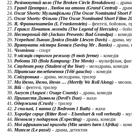
Розімкнутий коло (The Broken Circle Breakdown)
– драма
Гранд Централ . Любов на атоми (Grand Central)
– драм
Oscar Shorts: Мультфільми (The Oscar Nominated Short Fi
Oscar Shorts: Фільми (The Oscar Nominated Short Films 20
Я, Франкенштейн (I, Frankenstein)
– фентезі, бойовик, 
Геракл: Початок легенди (The Legend of Hercules)
– бойо
Нестерпний дід (Jackass Presents: Bad Grandpa)
– комеді
Усередині Льюин Девіса (Inside Llewyn Davis)
– драма, му
Врятувати містера Бенкса (Saving Mr . Banks)
– драма, 
Чемпіони
– спорт
9 місяців строгого режиму (9 mois ferme)
– комедія
Роботи 3D (Bola Kampung: The Movie)
– мультфільм, фан
Студент року (Student of the Year)
– мелодрама, комедія
Піратське телебачення (Télé gaucho)
– комедія
Снігуронька
– драма, мелодрама, трилер
Ми їдемо, їдемо, їдемо … (Merrily We Roll Along)
– мюзик
Вій
– фентезі, трилер
Август (August : Osage County)
– драма, комедія
Пришестя Диявола (Devil’s Due)
– жахи
Одержима (Crush)
– трилер
2 спальні, 1 ванна (2 Bedroom 1 Bath)
– жахи
Хоробре серце (Ritter Rost – Eisenhart & voll verbeult)
– мул
Немовля у подарунок (Expecting)
– драма, комедія
Мої африканські пригоди (Min søsters børn i Afrika)
– коме
Минуле (Le passé)
– драма, детектив