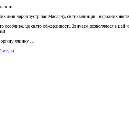
млинці.
х днів народ зустрічає Масляну, свято млинців і народних явств
о особливе, це свято обжерливості. Звичаєм дозволялося в цей ча
ям!
оворічну ялинку …
Статуси