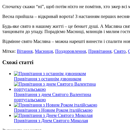
Спочатку скажи “ні”, щоб потім ніхто не помітив, хто зжер всі 
Весна прийшла – відкривай ворота! З настанням перших весняни
Будь-яке свято в нашому житті – це бенкет душі. А Масляна свят
танцювати до упаду. Порадіємо Масниці, млинців і милим гост
Відмінне свято Масляна – можна нарешті винести і спалити н
Мітки:
Вітання
,
Масниця
,
Поздоровлення
,
Привітання
,
Свято
,
Схожі статті
Привітання з останнім дзвоником
Привітання з днем Святого Валентина
португальською
Привітання з Новим Роком італійською
Привітання з Днем Святого Миколая