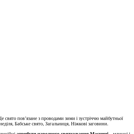
Це свято пов’язане з проводами зими і зустріччю майбутньої
діля, Бабське свято, Загальниця, Ніжкові заговини.
адиційні
атрибути народного святкування Масниці
– млинці і