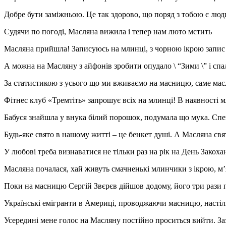
Добре бути заміжньою. Це так здорово, що поряд з тобою є люд
Судячи по погоді, Масляна вижила і тепер нам люто мстить
Масляна прийшла! Записуюсь на млинці, з чорною ікрою запис 
А можна на Масляну з айфонів зробити опудало \ “Зими \” і сп
За статистикою з усього що ми вживаємо на масницю, саме масл
Фітнес клуб «Тремтіть» запрошує всіх на млинці! В наявності мли
Бабуся знайшла у внука білий порошок, подумала що мука. Спе
Будь-яке свято в нашому житті – це бенкет душі. А Масляна свя
У любові треба визнаватися не тільки раз на рік на День Закоха
Масляна почалася, хай живуть смачненькі млинчики з ікрою, м’я
Поки на масницю Сергій Звєрєв дійшов додому, його три рази 
Українські емігранти в Америці, проводжаючи масницю, насті
Усередині мене голос на Масляну постійно проситься вийти. За