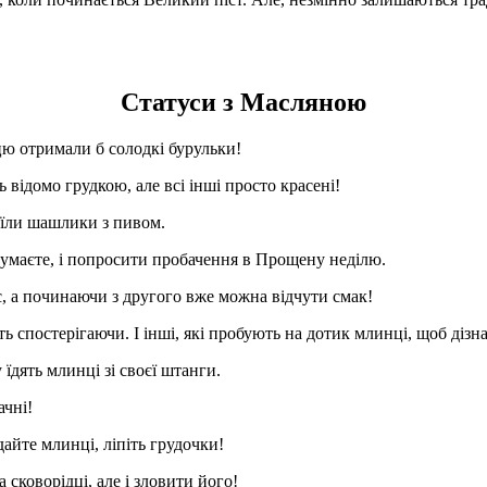
Статуси з Масляною
ю отримали б солодкі бурульки!
відомо грудкою, але всі інші просто красені!
 їли шашлики з пивом.
думаєте, і попросити пробачення в Прощену неділю.
, а починаючи з другого вже можна відчути смак!
ють спостерігаючи. І інші, які пробують на дотик млинці, щоб діз
їдять млинці зі своєї штанги.
ачні!
айте млинці, ліпіть грудочки!
сковорідці, але і зловити його!