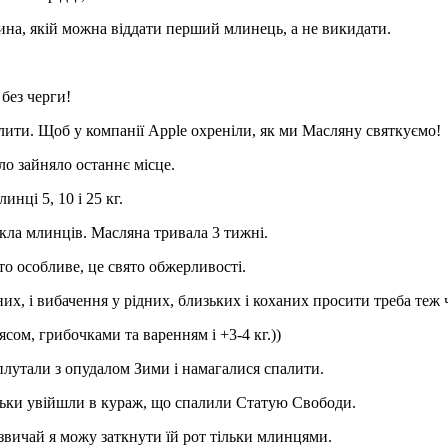
ина, якій можна віддати перший млинець, а не викидати.
без черги!
алити. Щоб у компанії Apple охреніли, як ми Масляну святкуємо!
о зайняло останнє місце.
нці 5, 10 і 25 кг.
кла млинців. Масляна тривала 3 тижні.
то особливе, це свято обжерливості.
них, і вибачення у рідних, близьких і коханих просити треба теж
сом, грибочками та варенням і +3-4 кг.))
плутали з опудалом Зими і намагалися спалити.
льки увійшли в кураж, що спалили Статую Свободи.
звичай я можу заткнути їй рот тільки млинцями.