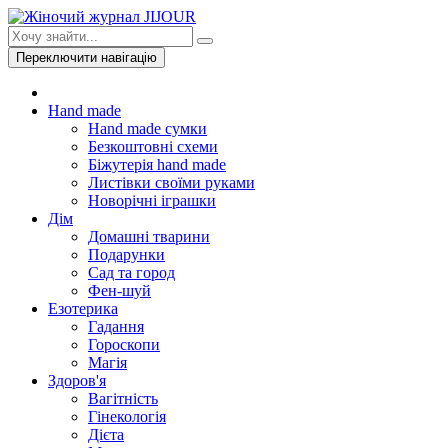
Переключити навігацію
Hand made
Hand made сумки
Безкоштовні схеми
Біжутерія hand made
Листівки своїми руками
Новорічні іграшки
Дім
Домашні тварини
Подарунки
Сад та город
Фен-шуй
Езотерика
Гадання
Гороскопи
Магія
Здоров'я
Вагітність
Гінекологія
Дієта