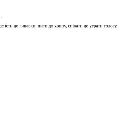
.
с їсти до гикавки, пити до хрипу, співати до утрати голосу,