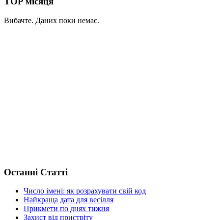
TOP місяця
Вибачте. Даних поки немає.
Останні Статті
Число імені: як розрахувати свій код
Найкраща дата для весілля
Прикмети по днях тижня
Захист від пристріту