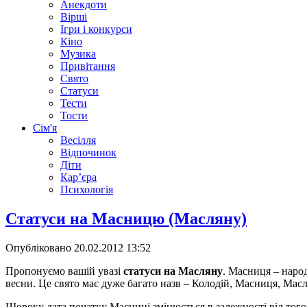
Анекдоти
Вірші
Ігри і конкурси
Кіно
Музика
Привітання
Свято
Статуси
Тести
Тости
Сім'я
Весілля
Відпочинок
Діти
Кар’єра
Психологія
Статуси на Масницю (Масляну)
Опубліковано
20.02.2012 13:52
Пропонуємо вашій увазі
статуси на Масляну
. Масниця – народ
весни. Це свято має дуже багато назв – Колодій, Масниця, Мас
Щороку дата початку Масниці змінюється в залежності від того