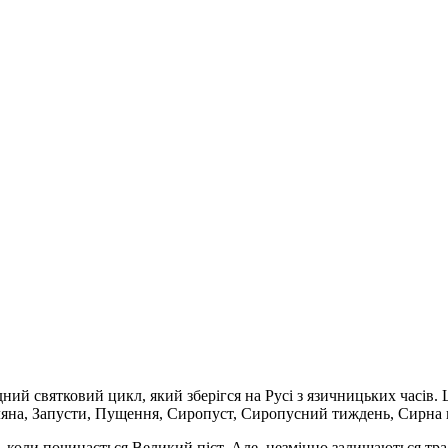
ний святковий цикл, який зберігся на Русі з язичницьких часів. 
ляна, Запусти, Пущення, Сиропуст, Сиропусний тиждень, Сирна не
, коли починається Великий піст. Але, незмінно залишаються тр