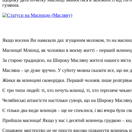
гуляння.
Якщо восени Ви намазали дах згущеним молоком, то на масниц
Масниця! Млинці, як чоловіки в моєму житті – перший млинець 
За старою традицією, на Широку Масляну жителі нашого міста
Масляна – це дуже зручно. У суботу можна сказати все, що ви 
Жінки як млинцеві сковорідки. Перший чоловік лише розігріває
Є три типи людей: ті, хто печуть млинці, ті, хто терпляче чека
Челябінські штангісти настільки суворі, що на Широку Масляну 
Є тільки два види млинців – ще не спеклися, і які вчора були см
Прийшла масниця! Якщо у вас і десятий млинець грудкою – кид
Справжнє мистецтво це не просто високо підкинути млинець на 