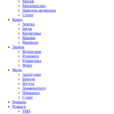
Масаж
Материнство
Народна медицина
Спорт
Краса
Зачіска
Імідж
Косметика
Макіяж
Манікюр
Любов
Відносини
Розповіді
Романтика
Флірт
Мода
Аксесуари
Бренди
Взуття
Знаменитості
Прикраси
Сукні
Новини
Розваги
SMS