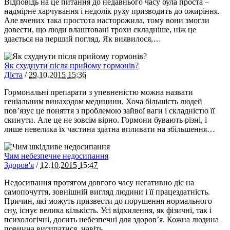
Відповідь на це питання до недавнього часу була проста –
надмірне харчування і недолік руху призводить до ожиріння.
Але вчених така простота насторожила, тому вони змогли
довести, що люди влаштовані трохи складніше, ніж це
здається на перший погляд. Як виявилося,…
Як схуднути після прийому гормонів?
Дієта
/
29.10.2015
15:36
Гормональні препарати з упевненістю можна назвати
геніальним винаходом медицини. Хоча більшість людей
пов’язує це поняття з проблемою зайвої ваги і складністю її
скинути. Але це не зовсім вірно. Гормони бувають різні, і
лише невелика їх частина здатна впливати на збільшення…
Чим небезпечне недосипання
Здоров'я
/
12.10.2015
15:47
Недосипання протягом довгого часу негативно діє на
самопочуття, зовнішній вигляд людини і її працездатність.
Причин, які можуть призвести до порушення нормального
сну, існує велика кількість. Усі відхилення, як фізичні, так і
психологічні, досить небезпечні для здоров’я. Кожна людина
повинна висипатися, навіть…