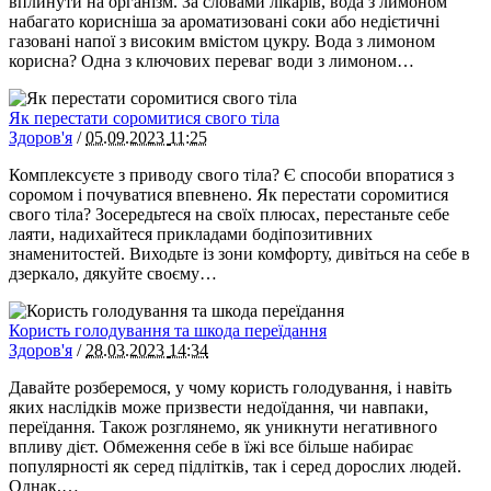
вплинути на організм. За словами лікарів, вода з лимоном
набагато корисніша за ароматизовані соки або недієтичні
газовані напої з високим вмістом цукру. Вода з лимоном
корисна? Одна з ключових переваг води з лимоном…
Як перестати соромитися свого тіла
Здоров'я
/
05.09.2023
11:25
Комплексуєте з приводу свого тіла? Є способи впоратися з
соромом і почуватися впевнено. Як перестати соромитися
свого тіла? Зосередьтеся на своїх плюсах, перестаньте себе
лаяти, надихайтеся прикладами бодіпозитивних
знаменитостей. Виходьте із зони комфорту, дивіться на себе в
дзеркало, дякуйте своєму…
Користь голодування та шкода переїдання
Здоров'я
/
28.03.2023
14:34
Давайте розберемося, у чому користь голодування, і навіть
яких наслідків може призвести недоїдання, чи навпаки,
переїдання. Також розглянемо, як уникнути негативного
впливу дієт. Обмеження себе в їжі все більше набирає
популярності як серед підлітків, так і серед дорослих людей.
Однак,…