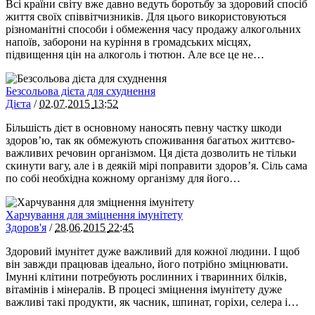
Всі країни світу вже давно ведуть боротьбу за здоровий спосіб
життя своїх співвітчизників. Для цього використовуються
різноманітні способи і обмеження часу продажу алкогольних
напоїв, заборони на куріння в громадських місцях,
підвищення цін на алкоголь і тютюн. Але все це не…
Безсольова дієта для схуднення
Дієта
/
02.07.2015
13:52
Більшість дієт в основному наносять певну частку шкоди
здоров’ю, так як обмежують споживання багатьох життєво-
важливих речовин організмом. Ця дієта дозволить не тільки
скинути вагу, але і в деякій мірі поправити здоров’я. Сіль сама
по собі необхідна кожному організму для його…
Харчування для зміцнення імунітету
Здоров'я
/
28.06.2015
22:45
Здоровий імунітет дуже важливий для кожної людини. І щоб
він завжди працював ідеально, його потрібно зміцнювати.
Імунні клітини потребують рослинних і тваринних білків,
вітамінів і мінералів. В процесі зміцнення імунітету дуже
важливі такі продукти, як часник, шпинат, горіхи, селера і…