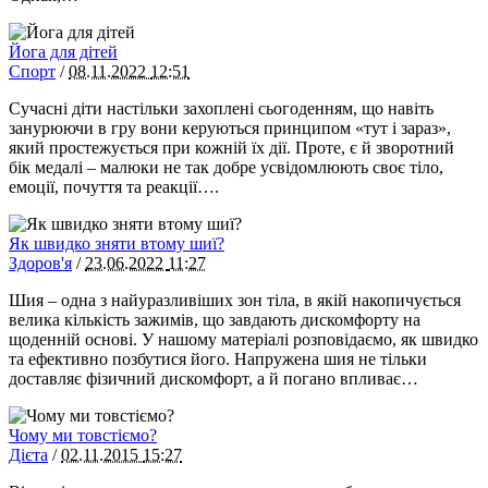
Йога для дітей
Спорт
/
08.11.2022
12:51
Сучасні діти настільки захоплені сьогоденням, що навіть
занурюючи в гру вони керуються принципом «тут і зараз»,
який простежується при кожній їх дії. Проте, є й зворотний
бік медалі – малюки не так добре усвідомлюють своє тіло,
емоції, почуття та реакції….
Як швидко зняти втому шиї?
Здоров'я
/
23.06.2022
11:27
Шия – одна з найуразливіших зон тіла, в якій накопичується
велика кількість зажимів, що завдають дискомфорту на
щоденній основі. У нашому матеріалі розповідаємо, як швидко
та ефективно позбутися його. Напружена шия не тільки
доставляє фізичний дискомфорт, а й погано впливає…
Чому ми товстіємо?
Дієта
/
02.11.2015
15:27