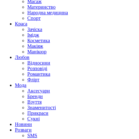
Масаж
Материнство
Народна медицина
Спорт
Краса
Зачіска
Імідж
Косметика
Макіяж
Манікюр
Любов
Відносини
Розповіді
Романтика
Флірт
Мода
Аксесуари
Бренди
Взуття
Знаменитості
Прикраси
Сукні
Новини
Розваги
SMS