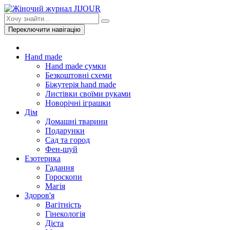
Переключити навігацію
Hand made
Hand made сумки
Безкоштовні схеми
Біжутерія hand made
Листівки своїми руками
Новорічні іграшки
Дім
Домашні тварини
Подарунки
Сад та город
Фен-шуй
Езотерика
Гадання
Гороскопи
Магія
Здоров'я
Вагітність
Гінекологія
Дієта