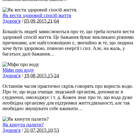
Як вести здоровий спосіб життя
Здоров'я
/
05.09.2015
21:04
Більшість людей замислюються про те, що треба почати вести
здоровий спосіб життя. Це бажання буває викликано різними
причинами, але найголовнішою є, звичайно ж те, що людина
хоче бути здоровою, повною енергії і сил. Але, на жаль, у
багатьох далі бажання…
Міфи про воду
Здоров'я
/
19.08.2015
15:24
Останнім часом практично скрізь говорять про користь води.
Про те, що вода очищає людський організм, допомагає в
схудненні, омолоджує і т. д. Кожен знає про те, що вода дуже
необхідна організму для підтримки життєдіяльності, але так
необхідно змушувати себе вживати…
Як кинути палити?
Здоров'я
/
31.07.2015
10:53