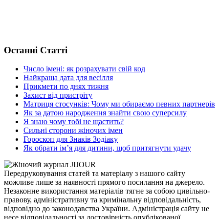
Останні Статті
Число імені: як розрахувати свій код
Найкраща дата для весілля
Прикмети по днях тижня
Захист від пристріту
Матриця стосунків: Чому ми обираємо певних партнерів
Як за датою народження знайти свою суперсилу
Я знаю чому тобі не щастить?
Сильні сторони жіночих імен
Гороскоп для Знаків Зодіаку
Як обрати ім’я для дитини, щоб притягнути удачу
Передруковування статей та матеріалу з нашого сайту
можливе лише за наявності прямого посилання на джерело.
Незаконне використання матеріалів тягне за собою цивільно-
правову, адміністративну та кримінальну відповідальність,
відповідно до законодавства України. Адміністрація сайту не
несе відповідальності за достовірність опублікованої