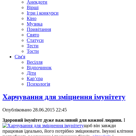
Анекдоти
Вірші
Ігри і конкурси
Кіно
Музика
Привітання
Свято
Статуси
Тести
Тости
Сім'я
Весілля
Відпочинок
Діти
Кар’єра
Психологія
Харчування для зміцнення імунітету
Опубліковано
28.06.2015 22:45
Здоровий імунітет дуже важливий для кожної людини.
І
щоб він завжди
працював ідеально, його потрібно зміцнювати. Імунні клітини