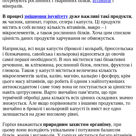
потребують рослинних і тваринних білків,
вітамінів
і
мінералів.
В процесі
зміцнення імунітету
дуже важливі такі продукти
,
як часник, шпинат, горіхи, селера і капуста. Ці продукти
містять в собі велику кількість вітамінів, макро – і
мікроелементів, а також рослинних білків. Хоча цим списком
цінність даних продуктів харчування не обмежується.
Наприклад, всі види капусти (броколі і кольрабі, брюссельська
і білокачанна, савойська і кольорова) відносяться до овочів
самої першої необхідності. В них міститися такі біоактивні
речовини, як клітковина, рослинний білок, пектин, фруктоза і
глюкоза. Також у капусті міститься величезна кількість
мікроелементів заліза, калію, магнію, кальцію і фосфору, крім
цього масу вітамінів, що робить її одним з найпотужніших
антиоксидантом і саме тому вона не поступається за цінністю
навіть цитрусовим. Варто звичайно пам’ятати, що при
термічній обробці дана кількість всіх цінних складових значно
знижується. Але якщо порівнювати з іншими продуктами, то
звичайно в броколі і кольоровій капусті їх вміст все одно
залишається на дуже високому рівні.
Горіхи вважаються
природним захистом організму
, при
цьому вони володіють унікальним і потужним балансом
білків, жирів і вуглеводів. У горіхах міститься багато вітамінів