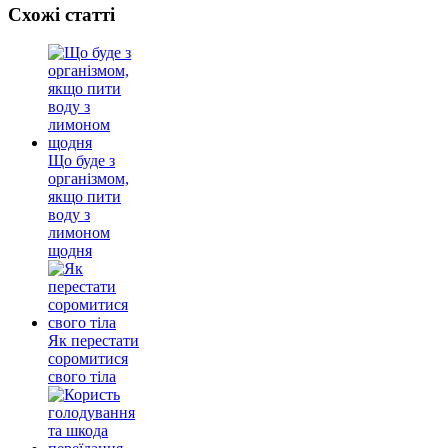
Схожі статті
Що буде з
організмом,
якщо пити
воду з
лимоном
щодня
Як перестати
соромитися
свого тіла