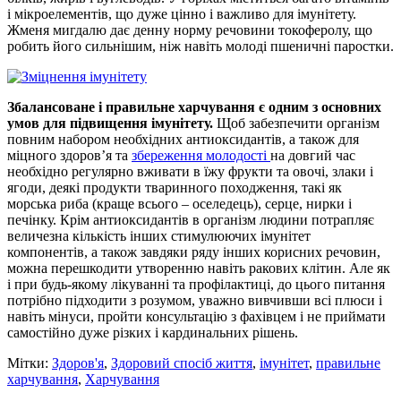
і мікроелементів, що дуже цінно і важливо для імунітету.
Жменя мигдалю дає денну норму речовини токоферолу, що
робить його сильнішим, ніж навіть молоді пшеничні паростки.
Збалансоване і правильне харчування є одним з основних
умов для підвищення імунітету.
Щоб забезпечити організм
повним набором необхідних антиоксидантів, а також для
міцного здоров’я та
збереження молодості
на довгий час
необхідно регулярно вживати в їжу фрукти та овочі, злаки і
ягоди, деякі продукти тваринного походження, такі як
морська риба (краще всього – оселедець), серце, нирки і
печінку. Крім антиоксидантів в організм людини потрапляє
величезна кількість інших стимулюючих імунітет
компонентів, а також завдяки ряду інших корисних речовин,
можна перешкодити утворенню навіть ракових клітин. Але як
і при будь-якому лікуванні та профілактиці, до цього питання
потрібно підходити з розумом, уважно вивчивши всі плюси і
навіть мінуси, пройти консультацію з фахівцем і не приймати
самостійно дуже різких і кардинальних рішень.
Мітки:
Здоров'я
,
Здоровий спосіб життя
,
імунітет
,
правильне
харчування
,
Харчування