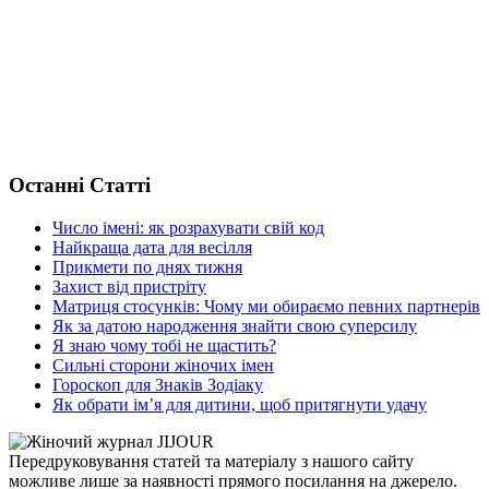
Останні Статті
Число імені: як розрахувати свій код
Найкраща дата для весілля
Прикмети по днях тижня
Захист від пристріту
Матриця стосунків: Чому ми обираємо певних партнерів
Як за датою народження знайти свою суперсилу
Я знаю чому тобі не щастить?
Сильні сторони жіночих імен
Гороскоп для Знаків Зодіаку
Як обрати ім’я для дитини, щоб притягнути удачу
Передруковування статей та матеріалу з нашого сайту
можливе лише за наявності прямого посилання на джерело.