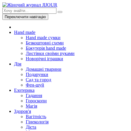
Переключити навігацію
Hand made
Hand made сумки
Безкоштовні схеми
Біжутерія hand made
Листівки своїми руками
Новорічні іграшки
Дім
Домашні тварини
Подарунки
Сад та город
Фен-шуй
Езотерика
Гадання
Гороскопи
Магія
Здоров'я
Вагітність
Гінекологія
Дієта