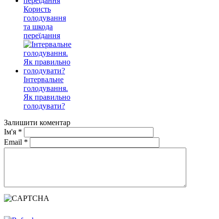
Користь
голодування
та шкода
переїдання
Інтервальне
голодування.
Як правильно
голодувати?
Залишити коментар
Ім'я
*
Email
*