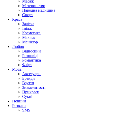
Масаж
Материнство
Народна медицина
Спорт
Краса
Зачіска
Імідж
Косметика
Макіяж
Манікюр
Любов
Відносини
Розповіді
Романтика
Флірт
Мода
Аксесуари
Бренди
Взуття
Знаменитості
Прикраси
Сукні
Новини
Розваги
SMS