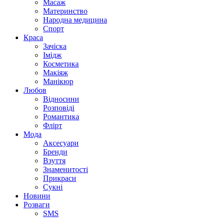
Масаж
Материнство
Народна медицина
Спорт
Краса
Зачіска
Імідж
Косметика
Макіяж
Манікюр
Любов
Відносини
Розповіді
Романтика
Флірт
Мода
Аксесуари
Бренди
Взуття
Знаменитості
Прикраси
Сукні
Новини
Розваги
SMS