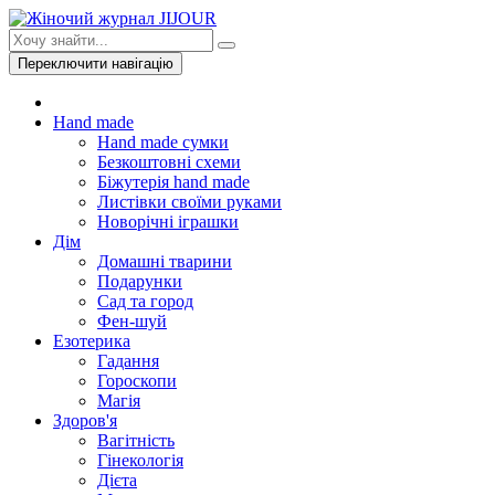
Переключити навігацію
Hand made
Hand made сумки
Безкоштовні схеми
Біжутерія hand made
Листівки своїми руками
Новорічні іграшки
Дім
Домашні тварини
Подарунки
Сад та город
Фен-шуй
Езотерика
Гадання
Гороскопи
Магія
Здоров'я
Вагітність
Гінекологія
Дієта