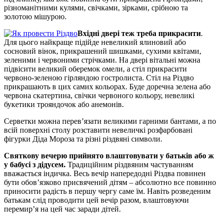
різноманітними кулями, свічками, зірками, срібною та
золотою мішурою.
Вхідні двері теж треба прикрасити
.
Для цього найкраще підійде невеликий ялиновий або
сосновий вінок, прикрашений шишками, сухими квітами,
зеленими і червоними стрічками. На двері вітальні можна
підвісити великий оберемок омели, а стіл прикрасити
червоно-зеленою гірляндою гостролиста. Стіл на Різдво
прикрашають в цих самих кольорах. Буде доречна зелена або
червона скатертина, свічки червоного кольору, невеликі
букетики трояндочок або анемонів.
Серветки можна перев’язати великими гарними бантами, а по
всій поверхні столу розставити невеличкі розфарбовані
фігурки Діда Мороза та різні різдвяні символи.
Святкову вечерю прийнято влаштовувати у батьків або ж
у бабусі з дідусем.
Традиційним різдвяним частуванням
вважається індичка. Весь вечір напередодні Різдва повинен
бути обов’язково присвячений дітям – абсолютно все повинно
приносити радість в першу чергу саме їм. Навіть розведеним
батькам слід проводити цей вечір разом, влаштовуючи
перемир’я на цей час заради дітей.