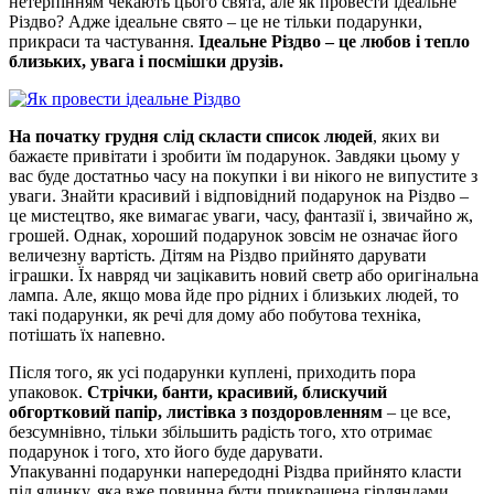
нетерпінням чекають цього свята, але як провести ідеальне
Різдво? Адже ідеальне свято – це не тільки подарунки,
прикраси та частування.
Ідеальне Різдво – це любов і тепло
близьких, увага і посмішки друзів.
На початку грудня слід скласти список людей
, яких ви
бажаєте привітати і зробити їм подарунок. Завдяки цьому у
вас буде достатньо часу на покупки і ви нікого не випустите з
уваги. Знайти красивий і відповідний подарунок на Різдво –
це мистецтво, яке вимагає уваги, часу, фантазії і, звичайно ж,
грошей. Однак, хороший подарунок зовсім не означає його
величезну вартість. Дітям на Різдво прийнято дарувати
іграшки. Їх навряд чи зацікавить новий светр або оригінальна
лампа. Але, якщо мова йде про рідних і близьких людей, то
такі подарунки, як речі для дому або побутова техніка,
потішать їх напевно.
Після того, як усі подарунки куплені, приходить пора
упаковок.
Стрічки, банти, красивий, блискучий
обгортковий папір, листівка з поздоровленням
– це все,
безсумнівно, тільки збільшить радість того, хто отримає
подарунок і того, хто його буде дарувати.
Упакуванні подарунки напередодні Різдва прийнято класти
під ялинку, яка вже повинна бути прикрашена гірляндами,