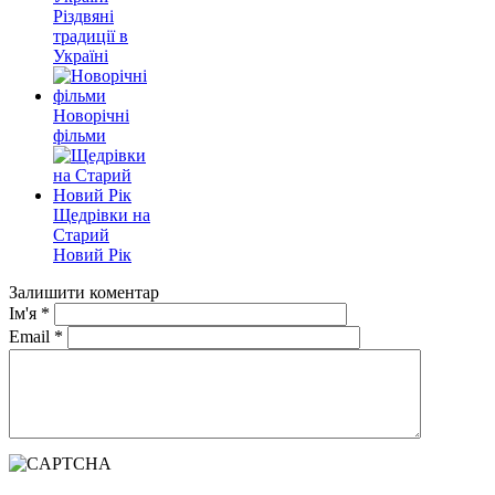
Різдвяні
традиції в
Україні
Новорічні
фільми
Щедрівки на
Старий
Новий Рік
Залишити коментар
Ім'я
*
Email
*