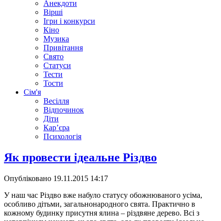
Анекдоти
Вірші
Ігри і конкурси
Кіно
Музика
Привітання
Свято
Статуси
Тести
Тости
Сім'я
Весілля
Відпочинок
Діти
Кар’єра
Психологія
Як провести ідеальне Різдво
Опубліковано
19.11.2015 14:17
У наш час Різдво вже набуло статусу обожнюваного усіма,
особливо дітьми, загальнонародного свята. Практично в
кожному будинку присутня ялина – різдвяне дерево. Всі з