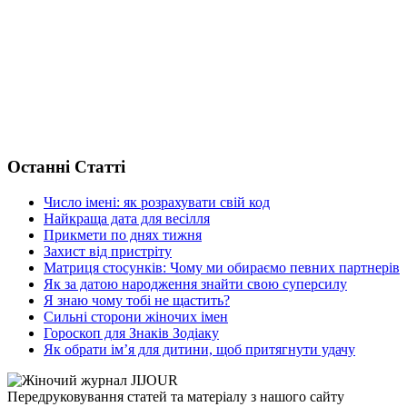
Останні Статті
Число імені: як розрахувати свій код
Найкраща дата для весілля
Прикмети по днях тижня
Захист від пристріту
Матриця стосунків: Чому ми обираємо певних партнерів
Як за датою народження знайти свою суперсилу
Я знаю чому тобі не щастить?
Сильні сторони жіночих імен
Гороскоп для Знаків Зодіаку
Як обрати ім’я для дитини, щоб притягнути удачу
Передруковування статей та матеріалу з нашого сайту