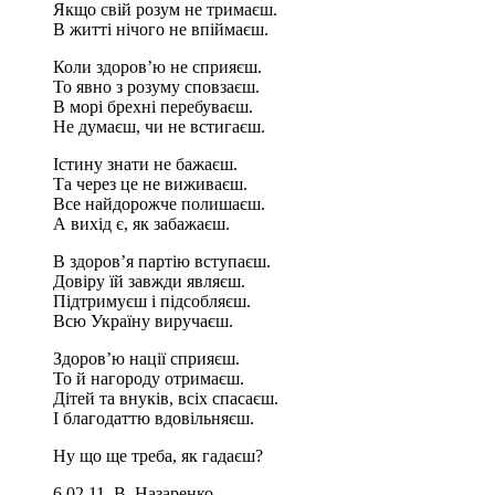
Якщо свій розум не тримаєш.
В житті нічого не впіймаєш.
Коли здоров’ю не сприяєш.
То явно з розуму сповзаєш.
В морі брехні перебуваєш.
Не думаєш, чи не встигаєш.
Істину знати не бажаєш.
Та через це не виживаєш.
Все найдорожче полишаєш.
А вихід є, як забажаєш.
В здоров’я партію вступаєш.
Довіру їй завжди являєш.
Підтримуєш і підсобляєш.
Всю Україну виручаєш.
Здоров’ю нації сприяєш.
То й нагороду отримаєш.
Дітей та внуків, всіх спасаєш.
І благодаттю вдовільняєш.
Ну що ще треба, як гадаєш?
6.02.11. В. Назаренко.