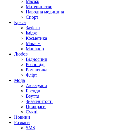
Масаж
Материнство
Народна медицина
Спорт
Краса
Зачіска
Імідж
Косметика
Макіяж
Манікюр
Любов
Відносини
Розповіді
Романтика
Флірт
Мода
Аксесуари
Бренди
Взуття
Знаменитості
Прикраси
Сукні
Новини
Розваги
SMS