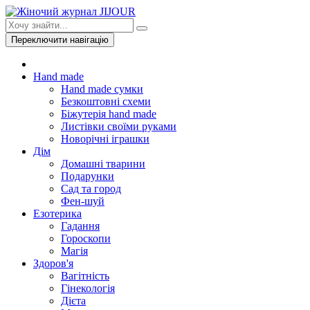
Переключити навігацію
Hand made
Hand made сумки
Безкоштовні схеми
Біжутерія hand made
Листівки своїми руками
Новорічні іграшки
Дім
Домашні тварини
Подарунки
Сад та город
Фен-шуй
Езотерика
Гадання
Гороскопи
Магія
Здоров'я
Вагітність
Гінекологія
Дієта