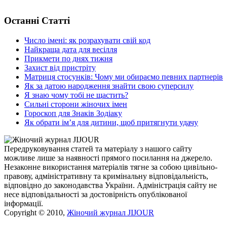
Останні Статті
Число імені: як розрахувати свій код
Найкраща дата для весілля
Прикмети по днях тижня
Захист від пристріту
Матриця стосунків: Чому ми обираємо певних партнерів
Як за датою народження знайти свою суперсилу
Я знаю чому тобі не щастить?
Сильні сторони жіночих імен
Гороскоп для Знаків Зодіаку
Як обрати ім’я для дитини, щоб притягнути удачу
Передруковування статей та матеріалу з нашого сайту
можливе лише за наявності прямого посилання на джерело.
Незаконне використання матеріалів тягне за собою цивільно-
правову, адміністративну та кримінальну відповідальність,
відповідно до законодавства України. Адміністрація сайту не
несе відповідальності за достовірність опублікованої
інформації.
Copyright © 2010,
Жіночий журнал JIJOUR