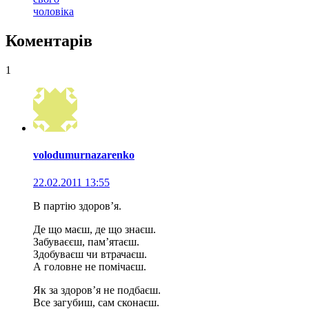
чоловіка
Коментарів
1
volodumurnazarenko
22.02.2011 13:55
В партію здоров’я.
Де що маєш, де що знаєш.
Забуваєєш, пам’ятаєш.
Здобуваєш чи втрачаєш.
А головне не помічаєш.
Як за здоров’я не подбаєш.
Все загубиш, сам сконаєш.