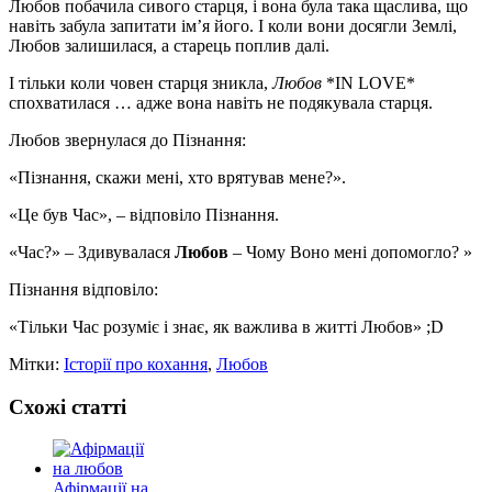
Любов побачила сивого старця, і вона була така щаслива, що
навіть забула запитати ім’я його. І коли вони досягли Землі,
Любов залишилася, а старець поплив далі.
І тільки коли човен старця зникла,
Любов
*IN LOVE*
спохватилася … адже вона навіть не подякувала старця.
Любов звернулася до Пізнання:
«Пізнання, скажи мені, хто врятував мене?».
«Це був Час», – відповіло Пізнання.
«Час?» – Здивувалася
Любов
– Чому Воно мені допомогло? »
Пізнання відповіло:
«Тільки Час розуміє і знає, як важлива в житті Любов» ;D
Мітки:
Історії про кохання
,
Любов
Схожі статті
Афірмації на