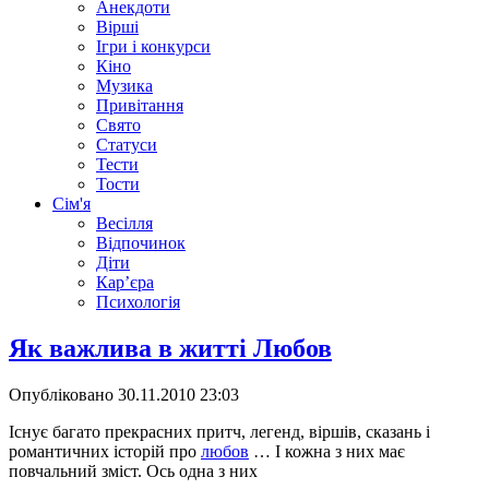
Анекдоти
Вірші
Ігри і конкурси
Кіно
Музика
Привітання
Свято
Статуси
Тести
Тости
Сім'я
Весілля
Відпочинок
Діти
Кар’єра
Психологія
Як важлива в житті Любов
Опубліковано
30.11.2010 23:03
Існує багато прекрасних притч, легенд, віршів, сказань і
романтичних історій про
любов
… І кожна з них має
повчальний зміст. Ось одна з них