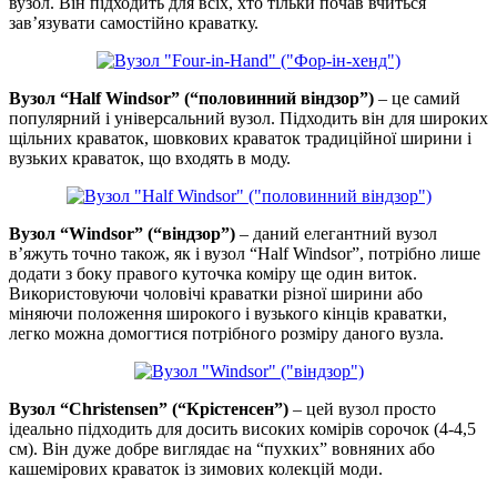
вузол. Він підходить для всіх, хто тільки почав вчиться
зав’язувати самостійно краватку.
Вузол “Half Windsor” (“половинний віндзор”)
– це самий
популярний і універсальний вузол. Підходить він для широких
щільних краваток, шовкових краваток традиційної ширини і
вузьких краваток, що входять в моду.
Вузол “Windsor” (“віндзор”)
– даний елегантний вузол
в’яжуть точно також, як і вузол “Half Windsor”, потрібно лише
додати з боку правого куточка коміру ще один виток.
Використовуючи чоловічі краватки різної ширини або
міняючи положення широкого і вузького кінців краватки,
легко можна домогтися потрібного розміру даного вузла.
Вузол “Christensen” (“Крістенсен”)
– цей вузол просто
ідеально підходить для досить високих комірів сорочок (4-4,5
см). Він дуже добре виглядає на “пухких” вовняних або
кашемірових краваток із зимових колекцій моди.