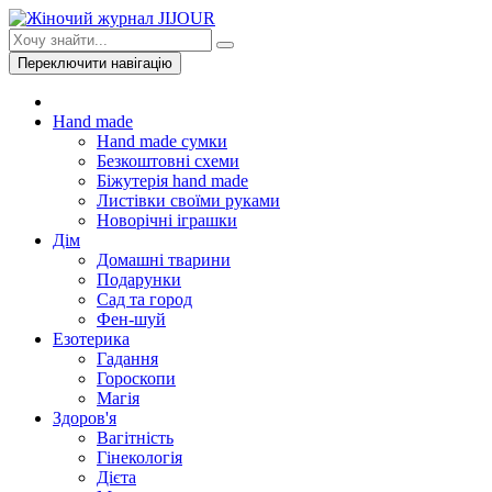
Переключити навігацію
Hand made
Hand made сумки
Безкоштовні схеми
Біжутерія hand made
Листівки своїми руками
Новорічні іграшки
Дім
Домашні тварини
Подарунки
Сад та город
Фен-шуй
Езотерика
Гадання
Гороскопи
Магія
Здоров'я
Вагітність
Гінекологія
Дієта