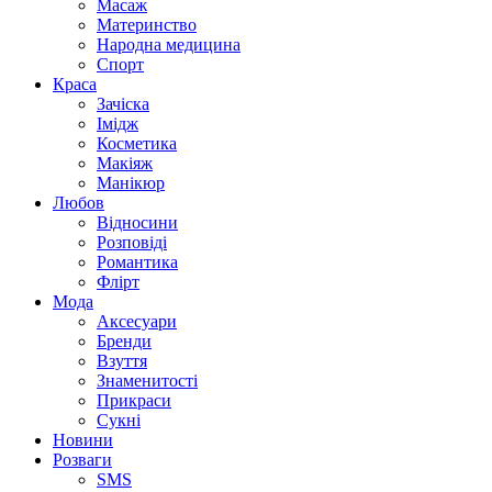
Масаж
Материнство
Народна медицина
Спорт
Краса
Зачіска
Імідж
Косметика
Макіяж
Манікюр
Любов
Відносини
Розповіді
Романтика
Флірт
Мода
Аксесуари
Бренди
Взуття
Знаменитості
Прикраси
Сукні
Новини
Розваги
SMS