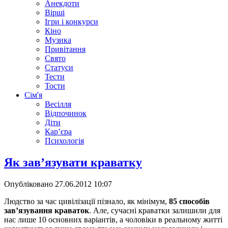
Анекдоти
Вірші
Ігри і конкурси
Кіно
Музика
Привітання
Свято
Статуси
Тести
Тости
Сім'я
Весілля
Відпочинок
Діти
Кар’єра
Психологія
Як зав’язувати краватку
Опубліковано
27.06.2012 10:07
Людство за час цивілізації пізнало, як мінімум,
85 способів
зав’язування краваток
. Але, сучасні краватки залишили для
нас лише 10 основних варіантів, а чоловіки в реальному житті