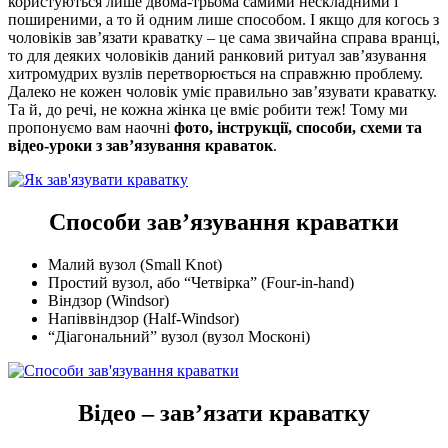
користуються лише двома-трьома самими нескладними і
поширеними, а то й одним лише способом. І якщо для когось з
чоловіків зав’язати краватку – це сама звичайна справа вранці,
то для деяких чоловіків даний ранковий ритуал зав’язування
хитромудрих вузлів перетворюється на справжню проблему.
Далеко не кожен чоловік уміє правильно зав’язувати краватку.
Та й, до речі, не кожна жінка це вміє робити теж! Тому ми
пропонуємо вам наочні
фото, інструкції, способи, схеми та
відео-уроки з зав’язування краваток
.
Способи зав’язування краватки
Малий вузол (Small Knot)
Простий вузол, або “Четвірка” (Four-in-hand)
Віндзор (Windsor)
Напіввіндзор (Half-Windsor)
“Діагональний” вузол (вузол Москоні)
Відео – зав’язати краватку