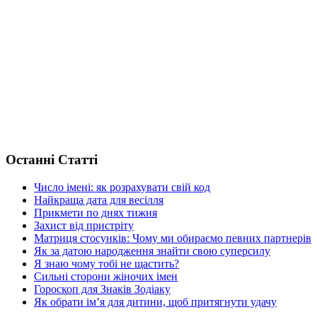
Останні Статті
Число імені: як розрахувати свій код
Найкраща дата для весілля
Прикмети по днях тижня
Захист від пристріту
Матриця стосунків: Чому ми обираємо певних партнерів
Як за датою народження знайти свою суперсилу
Я знаю чому тобі не щастить?
Сильні сторони жіночих імен
Гороскоп для Знаків Зодіаку
Як обрати ім’я для дитини, щоб притягнути удачу