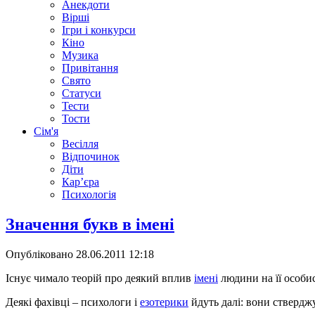
Анекдоти
Вірші
Ігри і конкурси
Кіно
Музика
Привітання
Свято
Статуси
Тести
Тости
Сім'я
Весілля
Відпочинок
Діти
Кар’єра
Психологія
Значення букв в імені
Опубліковано
28.06.2011 12:18
Існує чимало теорій про деякий вплив
імені
людини на її особис
Деякі фахівці – психологи і
езотерики
йдуть далі: вони ствердж