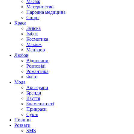
Масаж
Материнство
Народна медицина
Спорт
Краса
Зачіска
Імідж
Косметика
Макіяж
Манікюр
Любов
Відносини
Розповіді
Романтика
Флірт
Мода
Аксесуари
Бренди
Взуття
Знаменитості
Прикраси
Сукні
Новини
Розваги
SMS