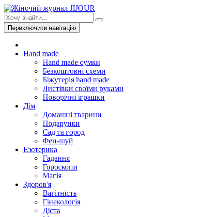
Переключити навігацію
Hand made
Hand made сумки
Безкоштовні схеми
Біжутерія hand made
Листівки своїми руками
Новорічні іграшки
Дім
Домашні тварини
Подарунки
Сад та город
Фен-шуй
Езотерика
Гадання
Гороскопи
Магія
Здоров'я
Вагітність
Гінекологія
Дієта