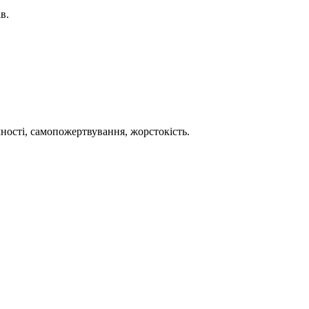
в.
чності, самопожертвування, жорстокість.