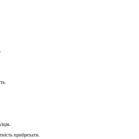
.
.
ть.
їція.
атність прибрехати.