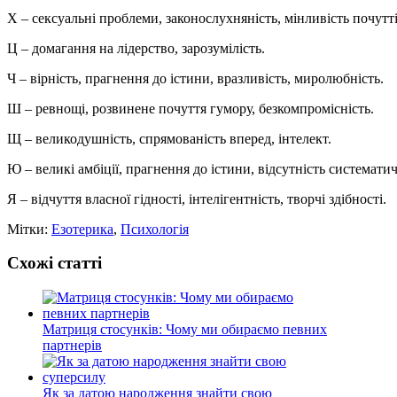
X
– сексуальні проблеми, законослухняність, мінливість почутті
Ц
– домагання на лідерство, зарозумілість.
Ч
– вірність, прагнення до істини, вразливість, миролюбність.
Ш
– ревнощі, розвинене почуття гумору, безкомпромісність.
Щ
– великодушність, спрямованість вперед, інтелект.
Ю
– великі амбіції, прагнення до істини, відсутність системати
Я
– відчуття власної гідності, інтелігентність, творчі здібності.
Мітки:
Езотерика
,
Психологія
Схожі статті
Матриця стосунків: Чому ми обираємо певних
партнерів
Як за датою народження знайти свою