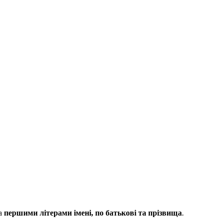
за
першими літерами імені, по батькові та прізвища
.