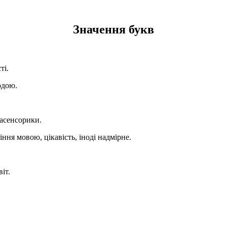
Значення букв
ті.
одою.
расенсорики.
ння мовою, цікавість, іноді надмірне.
іт.