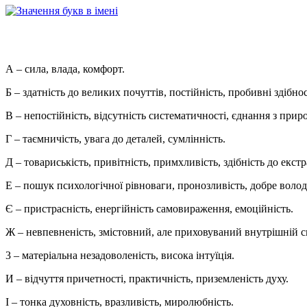
А
– сила, влада, комфорт.
Б
– здатність до великих почуттів, постійність, пробивні здібнос
В
– непостійність, відсутність систематичності, єднання з прир
Г
– таємничість, увага до деталей, сумлінність.
Д
– товариськість, привітність, примхливість, здібність до екст
Е
– пошук психологічної рівноваги, пронозливість, добре володі
Є
– пристрасність, енергійність самовираження, емоційність.
Ж
– невпевненість, змістовний, але приховуваний внутрішній св
3
– матеріальна незадоволеність, висока інтуїція.
И
– відчуття причетності, практичність, приземленість духу.
І
– тонка духовність, вразливість, миролюбність.