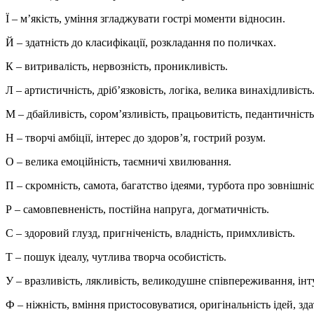
Ї
– м’якість, уміння згладжувати гострі моменти відносин.
Й
– здатність до класифікації, розкладання по поличках.
К
– витривалість, нервозність, проникливість.
Л
– артистичність, дріб’язковість, логіка, велика винахідливість
М
– дбайливість, сором’язливість, працьовитість, педантичність
Н
– творчі амбіції, інтерес до здоров’я, гострий розум.
О
– велика емоційність, таємничі хвилювання.
П
– скромність, самота, багатство ідеями, турбота про зовнішніс
Р
– самовпевненість, постійна напруга, догматичність.
С
– здоровий глузд, пригніченість, владність, примхливість.
Т
– пошук ідеалу, чутлива творча особистість.
У
– вразливість, лякливість, великодушне співпереживання, інту
Ф
– ніжність, вміння пристосовуватися, оригінальність ідей, зд