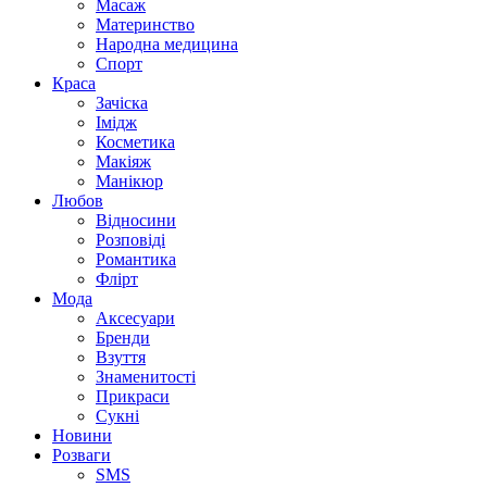
Масаж
Материнство
Народна медицина
Спорт
Краса
Зачіска
Імідж
Косметика
Макіяж
Манікюр
Любов
Відносини
Розповіді
Романтика
Флірт
Мода
Аксесуари
Бренди
Взуття
Знаменитості
Прикраси
Сукні
Новини
Розваги
SMS