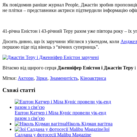
Як повідомив раніше журнал People, Джастін зробив пропозицію
не плітки – представники актриси підтвердили інформацію офі
41-річна Еністон і 43-річний Теру разом уже півтора року – їх у
Досить дивно, що їх заручини збіглися з уікендом, коли
Анджел
першою піде під вінець з “вічних суперниць”.
Вітаємо від щирого серця
Дженніфер Еністон і Джастін Теру
і
Мітки:
Актори
,
Зірки
,
Знаменитість
,
Кіноактриса
Схожі статті
Ештон Катчер і Міла Куніс провели уік-енд
разом з сім’єю
Ніколь Кідман вагітна
Зої
Салдана у фотосесії Malibu Magazine