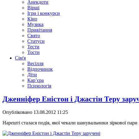
Анекдоти
Вірші
Ігри і конкурси
Кіно
Музика
Привітання
Свято
Статуси
Тести
Тости
Сім'я
Весілля
Відпочинок
Діти
Кар’єра
Психологія
Дженніфер Еністон і Джастін Теру зару
Опубліковано
13.08.2012 11:25
Нарешті сталася подія, якої чекали шанувальники зіркової пари 