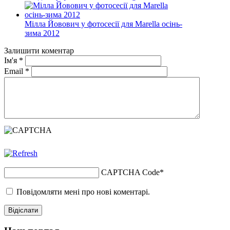
Мілла Йовович у фотосесії для Marella осінь-
зима 2012
Залишити коментар
Ім'я
*
Email
*
CAPTCHA Code
*
Повідомляти мені про нові коментарі.