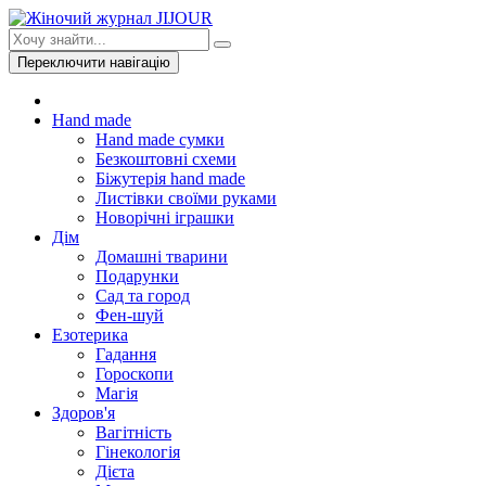
Переключити навігацію
Hand made
Hand made сумки
Безкоштовні схеми
Біжутерія hand made
Листівки своїми руками
Новорічні іграшки
Дім
Домашні тварини
Подарунки
Сад та город
Фен-шуй
Езотерика
Гадання
Гороскопи
Магія
Здоров'я
Вагітність
Гінекологія
Дієта