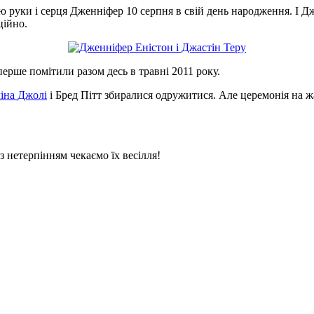
 руки і серця Дженніфер 10 серпня в свій день народження. І Дж
ційно.
перше помітили разом десь в травні 2011 року.
іна Джолі
і Бред Пітт збиралися одружитися. Але церемонія на жал
 з нетерпінням чекаємо їх весілля!