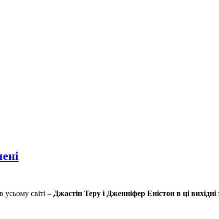
чені
в усьому світі –
Джастін Теру і Дженніфер Еністон в ці вихідні