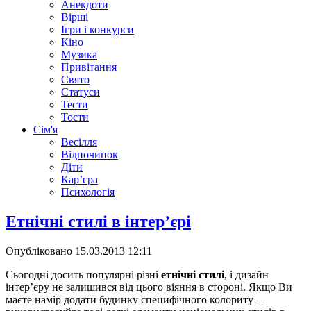
Анекдоти
Вірші
Ігри і конкурси
Кіно
Музика
Привітання
Свято
Статуси
Тести
Тости
Сім'я
Весілля
Відпочинок
Діти
Кар’єра
Психологія
Етнічні стилі в інтер’єрі
Опубліковано
15.03.2013 12:11
Сьогодні досить популярні різні
етнічні стилі
, і дизайн
інтер’єру не залишився від цього віяння в стороні. Якщо Ви
маєте намір додати будинку специфічного колориту –