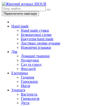
Переключити навігацію
Hand made
Hand made сумки
Безкоштовні схеми
Біжутерія hand made
Листівки своїми руками
Новорічні іграшки
Дім
Домашні тварини
Подарунки
Сад та город
Фен-шуй
Езотерика
Гадання
Гороскопи
Магія
Здоров'я
Вагітність
Гінекологія
Дієта