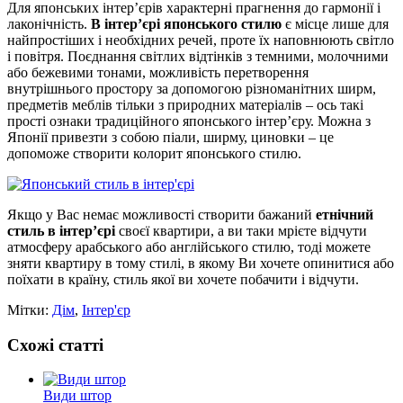
Для японських інтер’єрів характерні прагнення до гармонії і
лаконічність.
В інтер’єрі японського стилю
є місце лише для
найпростіших і необхідних речей, проте їх наповнюють світло
і повітря. Поєднання світлих відтінків з темними, молочними
або бежевими тонами, можливість перетворення
внутрішнього простору за допомогою різноманітних ширм,
предметів меблів тільки з природних матеріалів – ось такі
прості ознаки традиційного японського інтер’єру. Можна з
Японії привезти з собою піали, ширму, циновки – це
допоможе створити колорит японського стилю.
Якщо у Вас немає можливості створити бажаний
етнічний
стиль в інтер’єрі
своєї квартири, а ви таки мрієте відчути
атмосферу арабського або англійського стилю, тоді можете
зняти квартиру в тому стилі, в якому Ви хочете опинитися або
поїхати в країну, стиль якої ви хочете побачити і відчути.
Мітки:
Дім
,
Інтер'єр
Схожі статті
Види штор