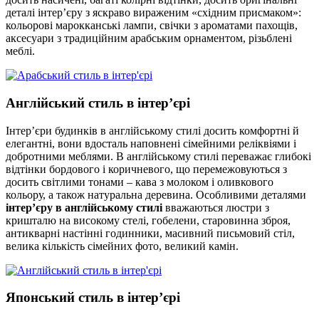
деталі інтер’єру з яскраво вираженим «східним присмаком»:
кольорові марокканські лампи, свічки з ароматами пахощів,
аксесуари з традиційним арабським орнаментом, різьблені
меблі.
Англійський стиль в інтер’єрі
Інтер’єри будинків в англійському стилі досить комфортні й
елегантні, вони вдосталь наповнені сімейними реліквіями і
добротними меблями. В англійському стилі переважає глибокі
відтінки бордового і коричневого, що перемежовуються з
досить світлими тонами – кава з молоком і оливкового
кольору, а також натуральна деревина. Особливими деталями
інтер’єру в англійському стилі
вважаються люстри з
кришталю на високому стелі, гобелени, старовинна зброя,
антикварні настінні годинники, масивний письмовий стіл,
велика кількість сімейних фото, великий камін.
Японський стиль в інтер’єрі