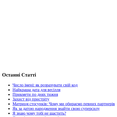
Останні Статті
Число імені: як розрахувати свій код
Найкраща дата для весілля
Прикмети по днях тижня
Захист від пристріту
Матриця стосунків: Чому ми обираємо певних партнерів
Як за датою народження знайти свою суперсилу
Я знаю чому тобі не щастить?