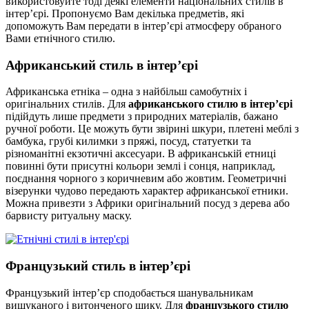
використовуйте тоді деякі елементи національних стилів в
інтер’єрі. Пропонуємо Вам декілька предметів, які
допоможуть Вам передати в інтер’єрі атмосферу обраного
Вами етнічного стилю.
Африканський стиль в інтер’єрі
Африканська етніка – одна з найбільш самобутніх і
оригінальних стилів. Для
африканського стилю в інтер’єрі
підійдуть лише предмети з природних матеріалів, бажано
ручної роботи. Це можуть бути звірині шкури, плетені меблі з
бамбука, грубі килимки з пряжі, посуд, статуетки та
різноманітні екзотичні аксесуари. В африканській етниці
повинні бути присутні кольори землі і сонця, наприклад,
поєднання чорного з коричневим або жовтим. Геометричні
візерунки чудово передають характер африканської етники.
Можна привезти з Африки оригінальний посуд з дерева або
барвисту ритуальну маску.
Французький стиль в інтер’єрі
Французький інтер’єр сподобається шанувальникам
вишуканого і витонченого шику. Для
французького стилю