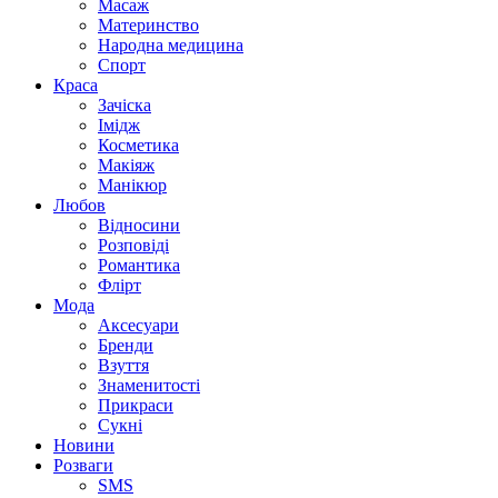
Масаж
Материнство
Народна медицина
Спорт
Краса
Зачіска
Імідж
Косметика
Макіяж
Манікюр
Любов
Відносини
Розповіді
Романтика
Флірт
Мода
Аксесуари
Бренди
Взуття
Знаменитості
Прикраси
Сукні
Новини
Розваги
SMS