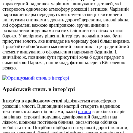
характерний надлишок чарівних і вишуканих деталей, які
створюють одночасно атмосферу розкоші і затишок. Чарівний
паризький шарм передадуть витончені стільці з витончено
вигнутими спинками з досить дорогої деревини, високі вікна,
які оформлені важкою драпіровкою, зручні дивани з
розкиданими подушками на них і ліпнина на стінах в стилі
бароко. У колірному рішенні інтер’єру неодмінно має бути
присутнє золото, яке виглядає на чорному фоні більш виразно.
Придбайте обов’язково масивний годинник – це традиційний
елемент вишуканого оформлення паризьких будинків. І,
звичайно ж, повинен бути присутній хоча б один предмет з
символікою Парижа, наприклад, фотошпалери з Ейфелевою
вежею.
Арабський стиль в інтер’єрі
Інтер’єр в арабському стилі
відрізняється атмосферою
розкоші і млості. Відповідний настрій створить надлишок
текстилю: килими під ногами, важкі
штори
в декілька шарів
на вікнах, строкаті подушки, драпірований балдахін над
ліжком, шовкова постільна білизна, оксамитова оббивка
меблів та стін. Потрібно підібрати натуральні дорогі тканини,
досить насичені, багаті колірні відтінки, досить оригінальні