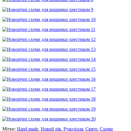
Мітки:
Hand made
,
Новий рік
,
Рукоділля
,
Свято
,
Схеми