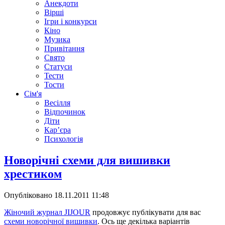
Анекдоти
Вірші
Ігри і конкурси
Кіно
Музика
Привітання
Свято
Статуси
Тести
Тости
Сім'я
Весілля
Відпочинок
Діти
Кар’єра
Психологія
Новорічні схеми для вишивки
хрестиком
Опубліковано
18.11.2011 11:48
Жіночий журнал JIJOUR
продовжує публікувати для вас
схеми новорічної вишивки
. Ось ще декілька варіантів