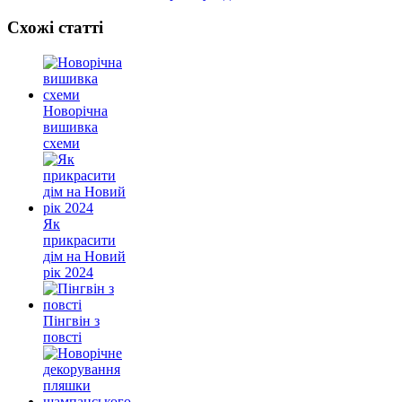
Схожі статті
Новорічна
вишивка
схеми
Як
прикрасити
дім на Новий
рік 2024
Пінгвін з
повсті