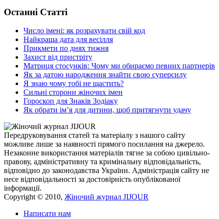
Останні Статті
Число імені: як розрахувати свій код
Найкраща дата для весілля
Прикмети по днях тижня
Захист від пристріту
Матриця стосунків: Чому ми обираємо певних партнерів
Як за датою народження знайти свою суперсилу
Я знаю чому тобі не щастить?
Сильні сторони жіночих імен
Гороскоп для Знаків Зодіаку
Як обрати ім’я для дитини, щоб притягнути удачу
Передруковування статей та матеріалу з нашого сайту
можливе лише за наявності прямого посилання на джерело.
Незаконне використання матеріалів тягне за собою цивільно-
правову, адміністративну та кримінальну відповідальність,
відповідно до законодавства України. Адміністрація сайту не
несе відповідальності за достовірність опублікованої
інформації.
Copyright © 2010,
Жіночий журнал JIJOUR
Написати нам