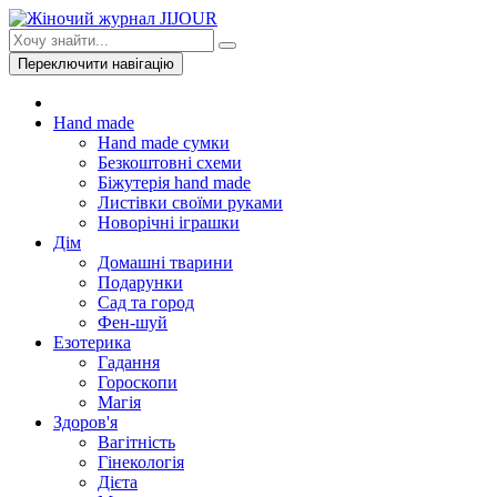
Переключити навігацію
Hand made
Hand made сумки
Безкоштовні схеми
Біжутерія hand made
Листівки своїми руками
Новорічні іграшки
Дім
Домашні тварини
Подарунки
Сад та город
Фен-шуй
Езотерика
Гадання
Гороскопи
Магія
Здоров'я
Вагітність
Гінекологія
Дієта