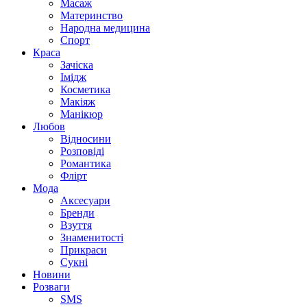
Масаж
Материнство
Народна медицина
Спорт
Краса
Зачіска
Імідж
Косметика
Макіяж
Манікюр
Любов
Відносини
Розповіді
Романтика
Флірт
Мода
Аксесуари
Бренди
Взуття
Знаменитості
Прикраси
Сукні
Новини
Розваги
SMS