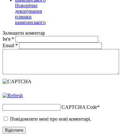
Новорічне
декорування
пляшки
шампанського
Залишити коментар
Ім'я
*
Email
*
CAPTCHA Code
*
Повідомляти мені про нові коментарі.