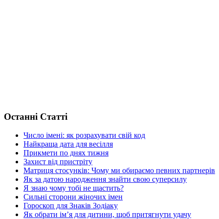
Останні Статті
Число імені: як розрахувати свій код
Найкраща дата для весілля
Прикмети по днях тижня
Захист від пристріту
Матриця стосунків: Чому ми обираємо певних партнерів
Як за датою народження знайти свою суперсилу
Я знаю чому тобі не щастить?
Сильні сторони жіночих імен
Гороскоп для Знаків Зодіаку
Як обрати ім’я для дитини, щоб притягнути удачу