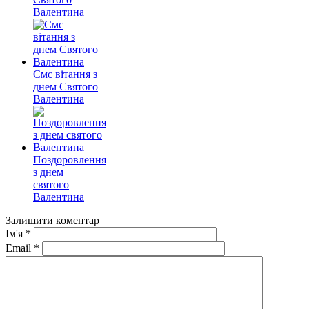
Валентина
Смс вітання з
днем Святого
Валентина
Поздоровлення
з днем
святого
Валентина
Залишити коментар
Ім'я
*
Email
*