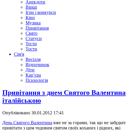
Анекдоти
Вірші
Ігри і конкурси
Кіно
Музика
Привітання
Свято
Статуси
Тести
Тости
Сім'я
Весілля
Відпочинок
Діти
Кар’єра
Психологія
Привітання з днем Святого Валентина
італійською
Опубліковано
30.01.2012 17:41
День Святого Валентина
вже не за горами, так що не забудьте
привітати з цим чудовим святом своїх коханих і рідних, які