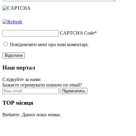
CAPTCHA Code
*
Повідомляти мені про нові коментарі.
Наш портал
Слідкуйте за нами
Бажаєте отримувати новини по email?
TOP місяця
Вибачте. Даних поки немає.