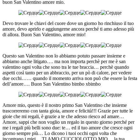
buon San Valentino amore mio.
Devo trovare le chiavi del cuore dove un giorno ho rinchiuso il tuo
amore, devo aprirlo e aggiungerne ancora perché ti amo adesso più
di allora. Buon San Valentino, amore mio!
Questo san Valentino non lo abbiamo potuto passare insieme e
abbiamo anche litigato…. ma non importa perchè per me è san
valentino ogni volta che sono tra le tue braccia… perchè quando
aspetti così tanto per un abbraccio, per un pò di calore, per vedere
due occhi…… quando il momento arriva non può che essere la festa
dell’amore…. Buon San Valentino bimbo xbimbo
Amore mio, questo è il nostro primo San Valentino che insieme
trascorreremo con tanta gioia, amore e felicità!!! Grazie per tutte le
gioie che mi regali, è grazie a te che adesso riesco ad amare…
Amore, sappi che non voglio un regalo in questo giorno perché per
me i regali più belli sono due: te… ed il tuo amore che cresce ogni
giorno sempre più… Lo dicono i tuoi occhi ogni volta che
incontrano i miei… TI AMO CUCCIOLOTTO MIO… la tua