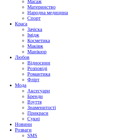
Масаж
Материнство
Народна медицина
Спорт
Краса
Зачіска
Імідж
Косметика
Макіяж
Манікюр
Любов
Відносини
Розповіді
Романтика
Флірт
Мода
Аксесуари
Бренди
Взуття
Знаменитості
Прикраси
Сукні
Новини
Розваги
SMS