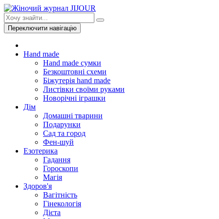
Переключити навігацію
Hand made
Hand made сумки
Безкоштовні схеми
Біжутерія hand made
Листівки своїми руками
Новорічні іграшки
Дім
Домашні тварини
Подарунки
Сад та город
Фен-шуй
Езотерика
Гадання
Гороскопи
Магія
Здоров'я
Вагітність
Гінекологія
Дієта