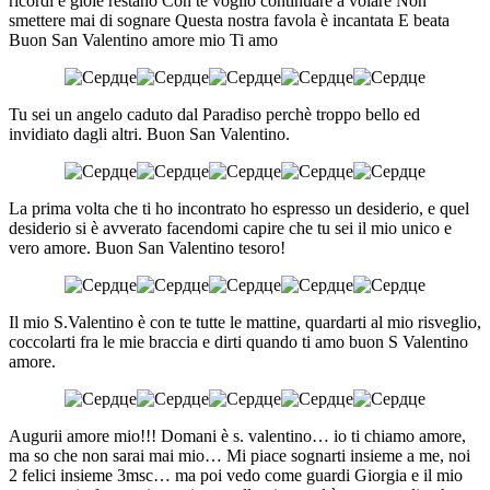
ricordi e gioie restano Con te voglio continuare a volare Non
smettere mai di sognare Questa nostra favola è incantata E beata
Buon San Valentino amore mio Ti amo
Tu sei un angelo caduto dal Paradiso perchè troppo bello ed
invidiato dagli altri. Buon San Valentino.
La prima volta che ti ho incontrato ho espresso un desiderio, e quel
desiderio si è avverato facendomi capire che tu sei il mio unico e
vero amore. Buon San Valentino tesoro!
Il mio S.Valentino è con te tutte le mattine, quardarti al mio risveglio,
coccolarti fra le mie braccia e dirti quando ti amo buon S Valentino
amore.
Augurii amore mio!!! Domani è s. valentino… io ti chiamo amore,
ma so che non sarai mai mio… Mi piace sognarti insieme a me, noi
2 felici insieme 3msc… ma poi vedo come guardi Giorgia e il mio