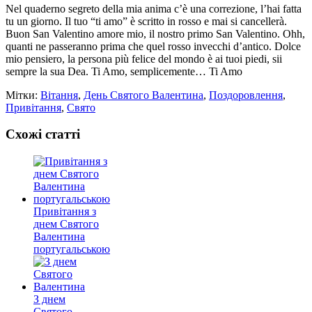
Nel quaderno segreto della mia anima c’è una correzione, l’hai fatta
tu un giorno. Il tuo “ti amo” è scritto in rosso e mai si cancellerà.
Buon San Valentino amore mio, il nostro primo San Valentino. Ohh,
quanti ne passeranno prima che quel rosso invecchi d’antico. Dolce
mio pensiero, la persona più felice del mondo è ai tuoi piedi, sii
sempre la sua Dea. Ti Amo, semplicemente… Ti Amo
Мітки:
Вітання
,
День Святого Валентина
,
Поздоровлення
,
Привітання
,
Свято
Схожі статті
Привітання з
днем Святого
Валентина
португальською
З днем
Святого