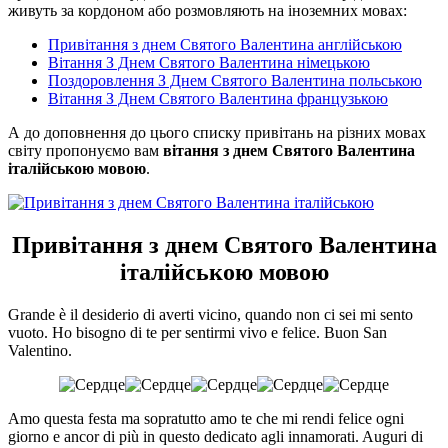
живуть за кордоном або розмовляють на іноземних мовах:
Привітання з днем Святого Валентина англійською
Вітання З Днем Святого Валентина німецькою
Поздоровлення З Днем Святого Валентина польською
Вітання З Днем Святого Валентина французькою
А до доповнення до цього списку привітань на різних мовах
світу пропонуємо вам
вітання з днем Святого Валентина
італійською мовою
.
Привітання з днем Святого Валентина
італійською мовою
Grande è il desiderio di averti vicino, quando non ci sei mi sento
vuoto. Ho bisogno di te per sentirmi vivo e felice. Buon San
Valentino.
Amo questa festa ma sopratutto amo te che mi rendi felice ogni
giorno e ancor di più in questo dedicato agli innamorati. Auguri di