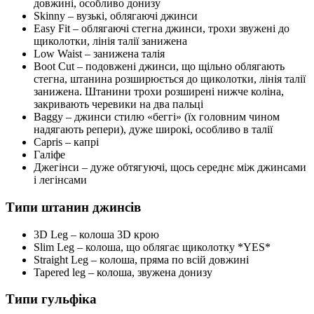
довжині, особливо донизу
Skinny
– вузькі, облягаючі джинси
Easy Fit
– облягаючі стегна джинси, трохи звужені до
щиколотки, лінія талії занижена
Low Waist
– занижена талія
Boot Cut
– подовжені джинси, що щільно облягають
стегна, штанина розширюється до щиколотки, лінія талії
занижена. Штанини трохи розширені нижче коліна,
закривають черевики на два пальці
Baggy
– джинси стилю «беггі» (їх головним чином
надягають репери), дуже широкі, особливо в талії
Capris
– капрі
Галіфе
Джегінси
– дуже обтягуючі, щось середнє між джинсами
і легінсами
Типи штанин джинсів
3D Leg
– колоша 3D крою
Slim Leg
– колоша, що облягає щиколотку *YES*
Straight Leg
– колоша, пряма по всій довжині
Tapered leg
– колоша, звужена донизу
Типи гульфіка