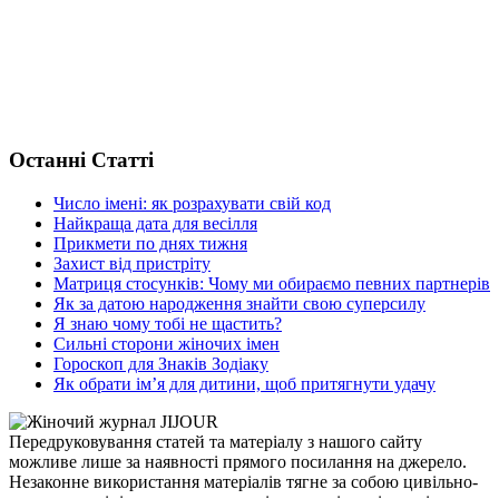
Останні Статті
Число імені: як розрахувати свій код
Найкраща дата для весілля
Прикмети по днях тижня
Захист від пристріту
Матриця стосунків: Чому ми обираємо певних партнерів
Як за датою народження знайти свою суперсилу
Я знаю чому тобі не щастить?
Сильні сторони жіночих імен
Гороскоп для Знаків Зодіаку
Як обрати ім’я для дитини, щоб притягнути удачу
Передруковування статей та матеріалу з нашого сайту
можливе лише за наявності прямого посилання на джерело.
Незаконне використання матеріалів тягне за собою цивільно-