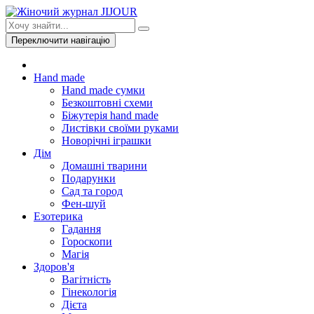
Переключити навігацію
Hand made
Hand made сумки
Безкоштовні схеми
Біжутерія hand made
Листівки своїми руками
Новорічні іграшки
Дім
Домашні тварини
Подарунки
Сад та город
Фен-шуй
Езотерика
Гадання
Гороскопи
Магія
Здоров'я
Вагітність
Гінекологія
Дієта