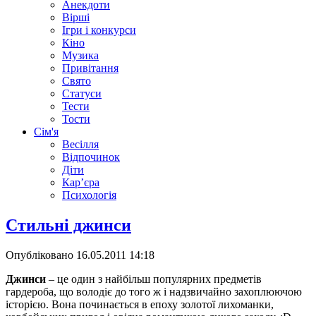
Анекдоти
Вірші
Ігри і конкурси
Кіно
Музика
Привітання
Свято
Статуси
Тести
Тости
Сім'я
Весілля
Відпочинок
Діти
Кар’єра
Психологія
Стильні джинси
Опубліковано
16.05.2011 14:18
Джинси
– це один з найбільш популярних предметів
гардероба, що володіє до того ж і надзвичайно захоплюючою
історією. Вона починається в епоху золотої лихоманки,