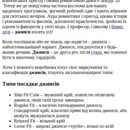
ковбойських пригод і овіяна романтикою дикого заходу. ;D
Тепер же це невід’ємна частина костюма для наших
щоденних прогулянок, зручний робочий одяг і навіть вбрання
для світських вечірок. Аура романтики і пригод, цікава історія
і різноманітність фасонів, доповнені практичністю, зробили їх
одним із фаворитів у світі моди. І професор, і школяр і
бізнес
леді
–
джинси
носять усі!
Коли поспішаєш або не знаєш, що надягти – джинси –
найоптимальніший варіант. Джинси, поєднуються з будь-
якими речами.
Джинси
– це друга річ, після
сукні
, які повинні
бути в жіночому гардеробі.
Хоча у кожного виробника існує своє маркування та
класифікація
джинсів
, існують загальнопоширені типи:
Типи посадки джинсів
Slim Fit Слім
– звужений крій, повністю облягаючі
джинси, лінія талії трохи завищена
Regular Fit
– класичні пятикарманні джинси,
стандартний крій, класичні прямі від коліна джинси, або
можуть звужуватися донизу
Relaxed Fit
– вільний крій
Loose Fit
– широкі джинси-«труби», вільні по всій