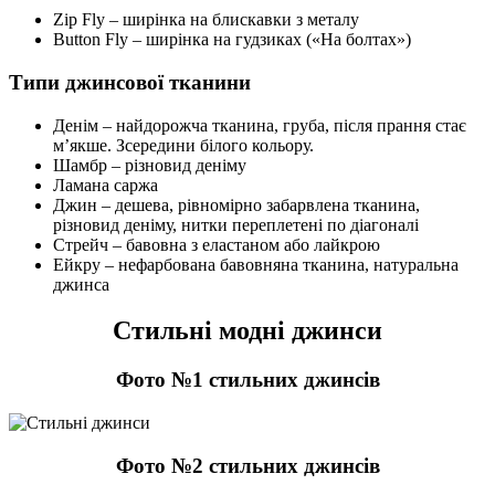
Zip Fly
– ширінка на блискавки з металу
Button Fly
– ширінка на гудзиках («На болтах»)
Типи джинсової тканини
Денім
– найдорожча тканина, груба, після прання стає
м’якше. Зсередини білого кольору.
Шамбр
– різновид деніму
Ламана саржа
Джин
– дешева, рівномірно забарвлена ​​тканина,
різновид деніму, нитки переплетені по діагоналі
Стрейч
– бавовна з еластаном або лайкрою
Ейкру
– нефарбована бавовняна тканина, натуральна
джинса
Стильні модні джинси
Фото №1 стильних джинсів
Фото №2 стильних джинсів