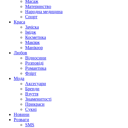
Масаж
Материнство
Народна медицина
Спорт
Краса
Зачіска
Імідж
Косметика
Макіяж
Манікюр
Любов
Відносини
Розповіді
Романтика
Флірт
Мода
Аксесуари
Бренди
Взуття
Знаменитості
Прикраси
Сукні
Новини
Розваги
SMS