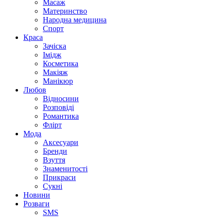
Масаж
Материнство
Народна медицина
Спорт
Краса
Зачіска
Імідж
Косметика
Макіяж
Манікюр
Любов
Відносини
Розповіді
Романтика
Флірт
Мода
Аксесуари
Бренди
Взуття
Знаменитості
Прикраси
Сукні
Новини
Розваги
SMS