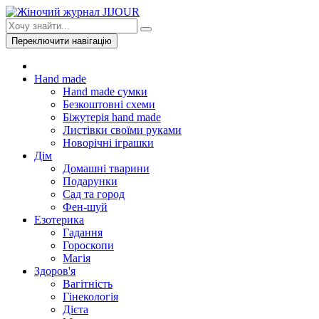
Переключити навігацію
Hand made
Hand made сумки
Безкоштовні схеми
Біжутерія hand made
Листівки своїми руками
Новорічні іграшки
Дім
Домашні тварини
Подарунки
Сад та город
Фен-шуй
Езотерика
Гадання
Гороскопи
Магія
Здоров'я
Вагітність
Гінекологія
Дієта