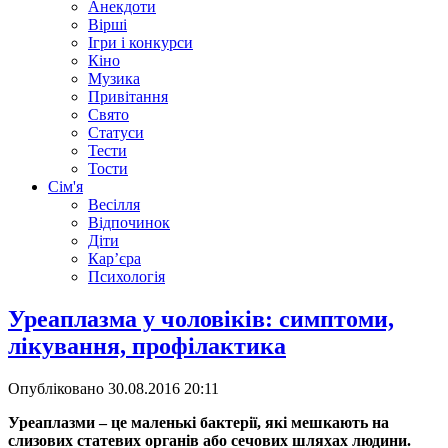
Анекдоти
Вірші
Ігри і конкурси
Кіно
Музика
Привітання
Свято
Статуси
Тести
Тости
Сім'я
Весілля
Відпочинок
Діти
Кар’єра
Психологія
Уреаплазма у чоловіків: симптоми,
лікування, профілактика
Опубліковано
30.08.2016 20:11
Уреаплазми – це маленькі бактерії, які мешкають на
слизових статевих органів або сечових шляхах людини.