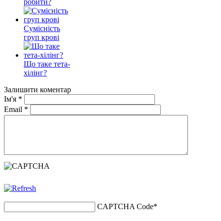
робити?
Сумісність
груп крові
Що таке тета-
хілінг?
Залишити коментар
Ім'я
*
Email
*
CAPTCHA Code
*