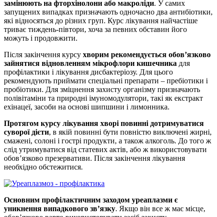
замінюють на фторхінолони або макроліди
. У самих
запущених випадках призначають одночасно два антибіотики,
які відносяться до різних груп. Курс лікування найчастіше
триває тиждень-півтори, хоча за певних обставин його
можуть і продовжити.
Після закінчення курсу
хворим рекомендується обов’язково
зайнятися відновленням мікрофлори кишечника
для
профілактики і лікування дисбактеріозу. Для цього
рекомендують приймати спеціальні препарати – пребіотики і
пробіотики. Для зміцнення захисту організму призначають
полівітаміни та природні імуномодулятори, такі як екстракт
ехінацеї, засоби на основі шипшини і лимонника.
Протягом курсу лікування хворі повинні дотримуватися
суворої дієти
, в якій повинні бути повністю виключені жирні,
смажені, солоні і гострі продукти, а також алкоголь. До того ж
слід утримуватися від статевих актів, або ж використовувати
обов’язково презервативи. Після закінчення лікування
необхідно обстежитися.
Основним профілактичним заходом уреаплазми є
уникнення випадкового зв’язку
. Якщо він все ж має місце,