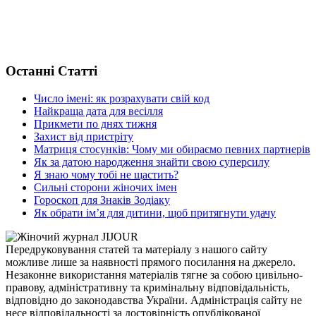
Останні Статті
Число імені: як розрахувати свій код
Найкраща дата для весілля
Прикмети по днях тижня
Захист від пристріту
Матриця стосунків: Чому ми обираємо певних партнерів
Як за датою народження знайти свою суперсилу
Я знаю чому тобі не щастить?
Сильні сторони жіночих імен
Гороскоп для Знаків Зодіаку
Як обрати ім’я для дитини, щоб притягнути удачу
Передруковування статей та матеріалу з нашого сайту
можливе лише за наявності прямого посилання на джерело.
Незаконне використання матеріалів тягне за собою цивільно-
правову, адміністративну та кримінальну відповідальність,
відповідно до законодавства України. Адміністрація сайту не
несе відповідальності за достовірність опублікованої