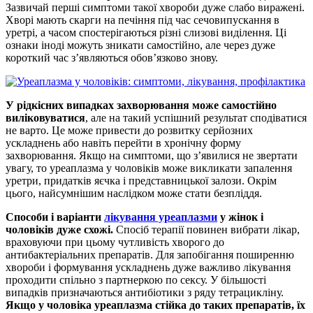
Зазвичай перші симптоми такої хвороби дуже слабо виражені.
Хворі мають скарги на печіння під час сечовипускання в
уретрі, а часом спостерігаються різні слизові виділення. Ці
ознаки іноді можуть зникати самостійно, але через дуже
короткий час з’являються обов’язково знову.
У рідкісних випадках захворювання може самостійно
виліковуватися
, але на такий успішний результат сподіватися
не варто. Це може привести до розвитку серйозних
ускладнень або навіть перейти в хронічну форму
захворювання. Якщо на симптоми, що з’явилися не звертати
увагу, то уреаплазма у чоловіків може викликати запалення
уретри, придатків яєчка і представницької залози. Окрім
цього, найсумнішим наслідком може стати безпліддя.
Способи і варіанти
лікування уреаплазми
у жінок і
чоловіків дуже схожі.
Спосіб терапії повинен вибрати лікар,
враховуючи при цьому чутливість хворого до
антибактеріальних препаратів. Для запобігання поширенню
хвороби і формування ускладнень дуже важливо лікування
проходити спільно з партнеркою по сексу. У більшості
випадків призначаються антибіотики з ряду тетрацикліну.
Якщо у чоловіка уреаплазма стійка до таких препаратів, їх