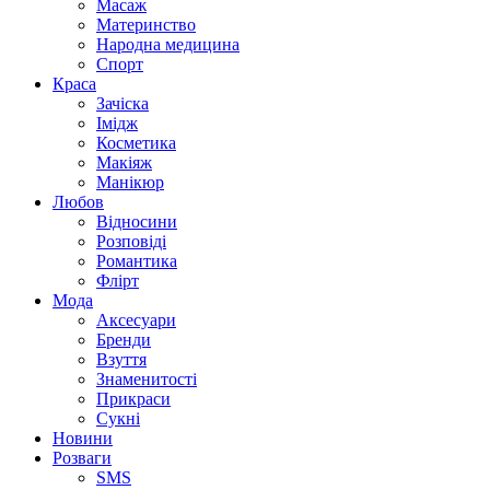
Масаж
Материнство
Народна медицина
Спорт
Краса
Зачіска
Імідж
Косметика
Макіяж
Манікюр
Любов
Відносини
Розповіді
Романтика
Флірт
Мода
Аксесуари
Бренди
Взуття
Знаменитості
Прикраси
Сукні
Новини
Розваги
SMS