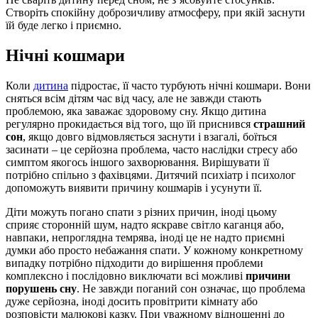
Створіть спокійну доброзичливу атмосферу, при якій заснути
їй буде легко і приємно.
Нічні кошмари
Коли
дитина
підростає, її часто турбують нічні кошмари. Вони
сняться всім дітям час від часу, але не завжди стають
проблемою, яка заважає здоровому сну. Якщо дитина
регулярно прокидається від того, що їй приснився
страшний
сон
, якщо довго відмовляється заснути і взагалі, боїться
засинати – це серйозна проблема, часто наслідки стресу або
симптом якогось іншого захворювання. Вирішувати її
потрібно спільно з фахівцями. Дитячий психіатр і психолог
допоможуть виявити причину кошмарів і усунути її.
Діти можуть погано спати з різних причин, іноді цьому
сприяє сторонній шум, надто яскраве світло каганця або,
навпаки, непроглядна темрява, іноді це не надто приємні
думки або просто небажання спати. У кожному конкретному
випадку потрібно підходити до вирішення проблеми
комплексно і послідовно виключати всі можливі
причини
порушень сну
. Не завжди поганий сон означає, що проблема
дуже серйозна, іноді досить провітрити кімнату або
розповісти малюкові казку. При уважному відношенні до