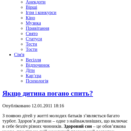
Анекдоти
Вірші
Ігри і конкурси
Кіно
Музика
Привітання
Свято
Статуси
Тести
Тости
Сім'я
Весілля
Відпочинок
Діти
Кар’єра
Психологія
Якщо дитина погано спить?
Опубліковано
12.01.2011 18:16
З появою дітей у житті молодих батьків з’являється багато
турбот. Здоров’я дитини – одне з найважливіших, що включає
в себе безліч різних чинників.
Здоровий сон
– це обов’язкова