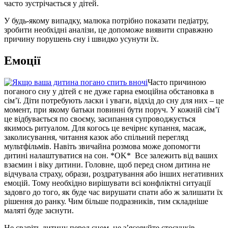
часто зустрічається у дітей.
У будь-якому випадку, малюка потрібно показати педіатру,
зробити необхідні аналізи, це допоможе виявити справжню
причину порушень сну і швидко усунути їх.
Емоції
Часто причиною
поганого сну у дітей є не дуже гарна емоційна обстановка в
сім’ї. Діти потребують ласки і уваги, відхід до сну для них – це
момент, при якому батьки повинні бути поруч. У кожній сім’ї
це відбувається по своєму, засипання супроводжується
якимось ритуалом. Для когось це вечірнє купання, масаж,
заколисування, читання казок або спільний перегляд
мультфільмів. Навіть звичайна розмова може допомогти
дитині налаштуватися на сон. *OK* Все залежить від ваших
взаємин і віку дитини. Головне, щоб перед сном дитина не
відчувала страху, образи, роздратування або інших негативних
емоцій. Тому необхідно вирішувати всі конфліктні ситуації
задовго до того, як буде час вирушати спати або ж залишати їх
рішення до ранку. Чим більше подразників, тим складніше
маляті буде заснути.
Не сваріть дитину перед сном, не з’ясовуйте стосунків.