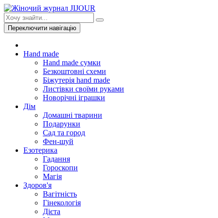
Переключити навігацію
Hand made
Hand made сумки
Безкоштовні схеми
Біжутерія hand made
Листівки своїми руками
Новорічні іграшки
Дім
Домашні тварини
Подарунки
Сад та город
Фен-шуй
Езотерика
Гадання
Гороскопи
Магія
Здоров'я
Вагітність
Гінекологія
Дієта