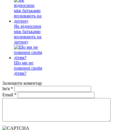
Як відносини
між батьками
впливають на
дитину
Що ми не
повинні своїм
дітям?
Залишити коментар
Ім'я
*
Email
*