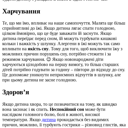
Харчування
Те, що ми їмо, впливає на наше самопочуття. Малята ще більш
сприйнятливі до їжі. Якщо дитина лягає спати голодною,
цілком ймовірно, що це буде заважати їй заснути. Якщо
дитина переїдає перед сном, їй можуть турбувати кишкові
кольки і важкість у шлунку. Алергени в їжі можуть так само
впливати на
якість сну
. Тому для того, щоб виключити їжу з
можливих причин порушень сну, потрібно стежити і за
режимом харчування. 😉 Якщо новонароджені діти
харчуються цілодобово на першу вимогу, то більш старших
дітей потрібно годувати за годину – півтори до відходу до сну.
Це допоможе уникнути неприємних відчуттів в шлунку, але
при цьому дитина не засне голодною.
Здоров’я
Якщо дитина хвора, то це позначитися на тому, як швидко
вона засинає і як спить.
Неспокійний сон
може бути
наслідком головного болю, болі в животі, високої
температури. Якщо
дитина
прокидається без видимих
причин, можливо, її турбують гострики – різновид глистів, яка