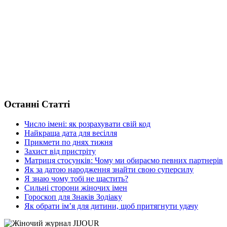
Останні Статті
Число імені: як розрахувати свій код
Найкраща дата для весілля
Прикмети по днях тижня
Захист від пристріту
Матриця стосунків: Чому ми обираємо певних партнерів
Як за датою народження знайти свою суперсилу
Я знаю чому тобі не щастить?
Сильні сторони жіночих імен
Гороскоп для Знаків Зодіаку
Як обрати ім’я для дитини, щоб притягнути удачу