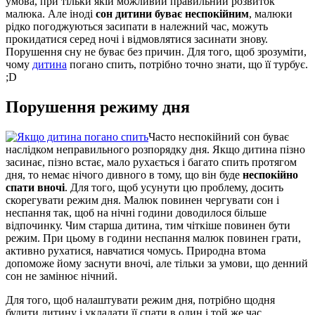
умова, при тільки якій можливий правильний розвиток
малюка. Але іноді
сон дитини буває неспокійним
, малюки
рідко погоджуються засипати в належний час, можуть
прокидатися серед ночі і відмовлятися засинати знову.
Порушення сну не буває без причин. Для того, щоб зрозуміти,
чому
дитина
погано спить, потрібно точно знати, що її турбує.
;D
Порушення режиму дня
Часто неспокійний сон буває
наслідком неправильного розпорядку дня. Якщо дитина пізно
засинає, пізно встає, мало рухається і багато спить протягом
дня, то немає нічого дивного в тому, що він буде
неспокійно
спати вночі
. Для того, щоб усунути цю проблему, досить
скорегувати режим дня. Малюк повинен чергувати сон і
неспання так, щоб на нічні години доводилося більше
відпочинку. Чим старша дитина, тим чіткіше повинен бути
режим. При цьому в години неспання малюк повинен грати,
активно рухатися, навчатися чомусь. Природна втома
допоможе йому заснути вночі, але тільки за умови, що денний
сон не замінює нічний.
Для того, щоб налаштувати режим дня, потрібно щодня
будити дитину і укладати її спати в один і той же час.