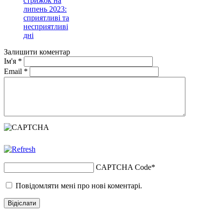
стрижок на
липень 2023:
сприятливі та
несприятливі
дні
Залишити коментар
Ім'я
*
Email
*
CAPTCHA Code
*
Повідомляти мені про нові коментарі.