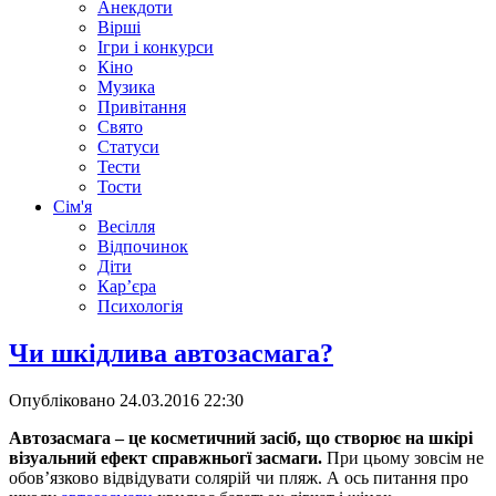
Анекдоти
Вірші
Ігри і конкурси
Кіно
Музика
Привітання
Свято
Статуси
Тести
Тости
Сім'я
Весілля
Відпочинок
Діти
Кар’єра
Психологія
Чи шкідлива автозасмага?
Опубліковано
24.03.2016 22:30
Автозасмага – це косметичний засіб, що створює на шкірі
візуальний ефект справжньогї засмаги.
При цьому зовсім не
обов’язково відвідувати солярій чи пляж. А ось питання про