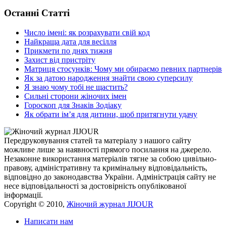
Останні Статті
Число імені: як розрахувати свій код
Найкраща дата для весілля
Прикмети по днях тижня
Захист від пристріту
Матриця стосунків: Чому ми обираємо певних партнерів
Як за датою народження знайти свою суперсилу
Я знаю чому тобі не щастить?
Сильні сторони жіночих імен
Гороскоп для Знаків Зодіаку
Як обрати ім’я для дитини, щоб притягнути удачу
Передруковування статей та матеріалу з нашого сайту
можливе лише за наявності прямого посилання на джерело.
Незаконне використання матеріалів тягне за собою цивільно-
правову, адміністративну та кримінальну відповідальність,
відповідно до законодавства України. Адміністрація сайту не
несе відповідальності за достовірність опублікованої
інформації.
Copyright © 2010,
Жіночий журнал JIJOUR
Написати нам