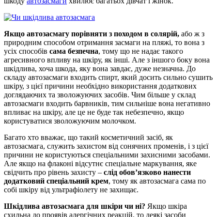
шкоду
автозасмаги
хвилює багатьох дівчат і жінок.
Якщо автозасмагу порівняти з походом в солярій,
або ж з
природним способом отримання засмаги на пляжі, то вона з
усіх способів
сама безпечна
, тому що не надає такого
агресивного впливу на шкіру, як інші. Але з іншого боку вона
шкідлива, хоча шкода, яку вона завдає, дуже незначна. До
складу автозасмаги входить спирт, який досить сильно сушить
шкіру, з цієї причини необхідно використання додаткових
доглядаючих та зволожуючих засобів. Чим більше у склад
автозасмаги входить барвників, тим сильніше вона негативно
впливає на шкіру, але це не буде так небезпечно, якщо
користуватися зволожуючим молочком.
Багато хто вважає, що такий косметичний засіб, як
автозасмага, служить захистом від сонячних променів, і з цієї
причини не користуються спеціальними захисними засобами.
Але якщо на флаконі відсутнє спеціальне маркування, яке
свідчить про рівень захисту –
слід обов’язково нанести
додатковий спеціальний крем
, тому як автозасмага сама по
собі шкіру від ультрафіолету не захищає.
Шкідлива автозасмага для шкіри чи ні?
Якщо шкіра
схильна до проявів алергічних реакцій, то деякі засоби