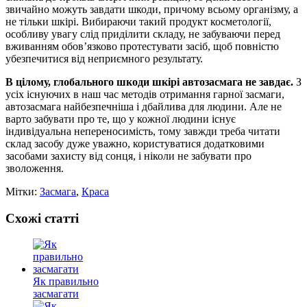
звичайно можуть завдати шкоди, причому всьому організму, а
не тільки шкірі. Вибираючи такий продукт косметології,
особливу увагу слід приділити складу, не забуваючи перед
вживанням обов’язково протестувати засіб, щоб повністю
убезпечитися від неприємного результату.
В цілому, глобального шкоди шкірі автозасмага не завдає.
З
усіх існуючих в наш час методів отримання гарної засмаги,
автозасмага найбезпечніша і дбайлива для людини. Але не
варто забувати про те, що у кожної людини існує
індивідуальна непереносимість, тому завжди треба читати
склад засобу дуже уважно, користуватися додатковими
засобами захисту від сонця, і ніколи не забувати про
зволоження.
Мітки:
Засмага
,
Краса
Схожі статті
Як правильно
засмагати