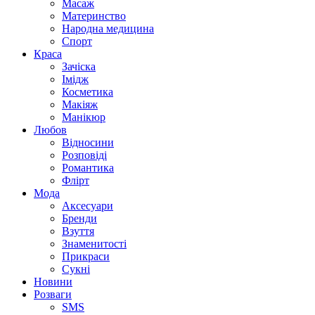
Масаж
Материнство
Народна медицина
Спорт
Краса
Зачіска
Імідж
Косметика
Макіяж
Манікюр
Любов
Відносини
Розповіді
Романтика
Флірт
Мода
Аксесуари
Бренди
Взуття
Знаменитості
Прикраси
Сукні
Новини
Розваги
SMS