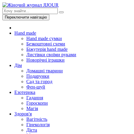
Переключити навігацію
Hand made
Hand made сумки
Безкоштовні схеми
Біжутерія hand made
Листівки своїми руками
Новорічні іграшки
Дім
Домашні тварини
Подарунки
Сад та город
Фен-шуй
Езотерика
Гадання
Гороскопи
Магія
Здоров'я
Вагітність
Гінекологія
Дієта