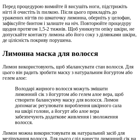
Перед процедурою вимийте й висушіть ноги, підстрижіть
нігті й очистіть їх пилкою. Після цього прикладіть до
уражених нігтів по шматочку лимонна, оберніть у целофан,
зафіксуйте бинтом і залиште на ніч. Повторюйте процедуру
щодня протягом 1,5-2 тижнів. Щоб уникнути опіку шкіри, не
допускайте контакту лимона або його соку з ділянками шкіри,
де цілісність покриву порушена.
Лимонна маска для волосся
Лимон використовують, щоб збалансувати стан волосся. Для
цього він радить зробити маску з натуральним йогуртом або
гелем алое:
Володарі жирного волосся можуть змішати
лимонний сік з йогуртом або гелем алое вера, щоб
створити балансуючу маску для волосся. Лимон
допомагає регулювати вироблення шкірного сала
на шкірі голови, а йогурт або алое вера
забезпечують додаткове живлення і зволоження
волосся.
Лимон можна використовувати як натуральний засіб для
мелірування волосся. Для цього слід нанести лимонний сік на