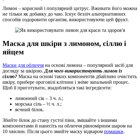
Лимон – корисний і популярний цитрус. Вживати його можна
не тільки як добавку до чаю. Існує безліч альтернативних
способів оздоровити організм, використовуючи цей фрукт.
Маска для шкіри з лимоном, сіллю і
яйцем
Маски для обличчя
на основі лимона – популярний засіб для
догляду за шкірою.
Для чого використовують лимон із
сіллю?
Маска на основі таких компонентів дбайливо очистить
шкіру, прибере ороговілі клітини і зніме запальний процес.
Щоб її приготувати, знадобляться такі інгредієнти:
лимонний сік – 3 ч. л.;
морська сіль – ½ ч. л.;
яєчний білок.
Збийте білок до стану густої піни, змішайте з іншими
компонентами й нанесіть на обличчя рівномірним шаром на
10 хвилин. Після цього змийте маску відваром
ромашки
.