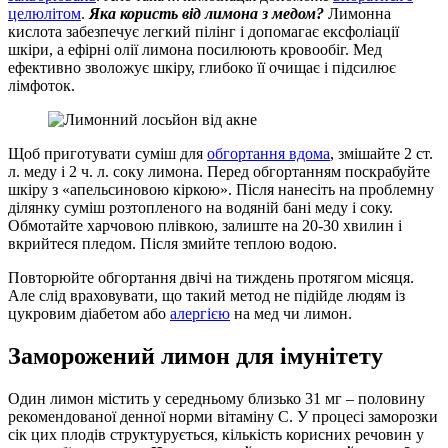
целюлітом
.
Яка користь від лимона з медом?
Лимонна
кислота забезпечує легкий пілінг і допомагає ексфоліації
шкіри, а ефірні олії лимона посилюють кровообіг. Мед
ефективно зволожує шкіру, глибоко її очищає і підсилює
лімфоток.
Щоб приготувати суміш для
обгортання вдома
, змішайте 2 ст.
л. меду і 2 ч. л. соку лимона. Перед обгортанням поскрабуйте
шкіру з «апельсиновою кіркою». Після нанесіть на проблемну
ділянку суміш розтопленого на водяній бані меду і соку.
Обмотайте харчовою плівкою, залиште на 20-30 хвилин і
вкрийтеся пледом. Після змийте теплою водою.
Повторюйте обгортання двічі на тиждень протягом місяця.
Але слід враховувати, що такий метод не підійде людям із
цукровим діабетом або
алергією
на мед чи лимон.
Заморожений лимон для імунітету
Один лимон містить у середньому близько 31 мг – половину
рекомендованої денної норми вітаміну С. У процесі заморозки
сік цих плодів структурується, кількість корисних речовин у