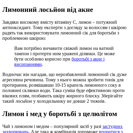
Лимонний лосьйон від акне
Завдяки високому вмісту вітаміну C, лимон – потужний
антиоксидант. Тому експерти з догляду за волоссям і шкірою
радять так використовувати лимонний сік для боротьби з
проблемною шкірою:
Вам потрібно вичавити свіжий лимон на ватний
тампон і протерти ним уражені ділянки. Це може
бути особливо корисно при
боротьбі з акне і
висипаннями
.
Водночас він нагадав, що нерозбавлений лимонний сік дуже
агресивна речовина. Тому з нього можна зробити тонік для
протирання, розмішавши 10-15 крапель лимонного соку в
половині склянки води. Така суміш буде ефективною проти
вікових плям, позбавить шкіру жирного блиску. Зберігайте
такий лосьйон у холодильнику не довше 2 тижнів.
Лимон і мед у боротьбі з целюлітом
Чай з лимоном і медом – популярний засіб у разі
застудних
захворювань
. Але така ж комбінація допоможе
впоратися з