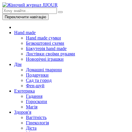
Переключити навігацію
Hand made
Hand made сумки
Безкоштовні схеми
Біжутерія hand made
Листівки своїми руками
Новорічні іграшки
Дім
Домашні тварини
Подарунки
Сад та город
Фен-шуй
Езотерика
Гадання
Гороскопи
Магія
Здоров'я
Вагітність
Гінекологія
Дієта