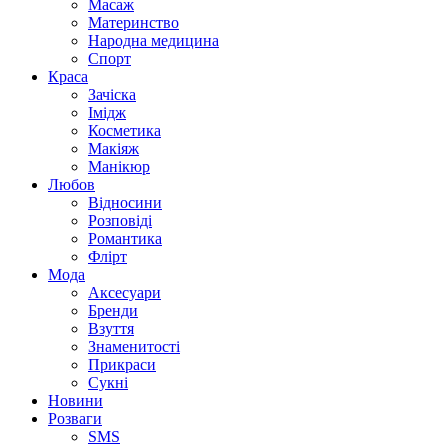
Масаж
Материнство
Народна медицина
Спорт
Краса
Зачіска
Імідж
Косметика
Макіяж
Манікюр
Любов
Відносини
Розповіді
Романтика
Флірт
Мода
Аксесуари
Бренди
Взуття
Знаменитості
Прикраси
Сукні
Новини
Розваги
SMS