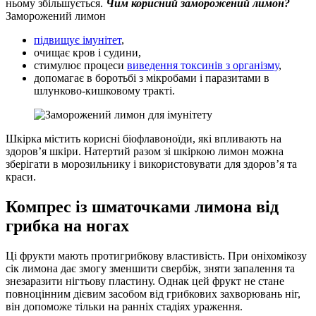
ньому збільшується.
Чим корисний заморожений лимон?
Заморожений лимон
підвищує імунітет
,
очищає кров і судини,
стимулює процеси
виведення токсинів з організму
,
допомагає в боротьбі з мікробами і паразитами в
шлунково-кишковому тракті.
Шкірка містить корисні біофлавоноїди, які впливають на
здоров’я шкіри. Натертий разом зі шкіркою лимон можна
зберігати в морозильнику і використовувати для здоров’я та
краси.
Компрес із шматочками лимона від
грибка на ногах
Ці фрукти мають протигрибкову властивість. При оніхомікозу
сік лимона дає змогу зменшити свербіж, зняти запалення та
знезаразити нігтьову пластину. Однак цей фрукт не стане
повноцінним дієвим засобом від грибкових захворювань ніг,
він допоможе тільки на ранніх стадіях ураження.