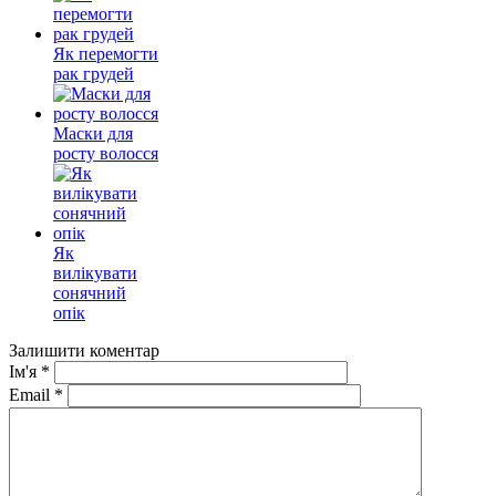
Як перемогти
рак грудей
Маски для
росту волосся
Як
вилікувати
сонячний
опік
Залишити коментар
Ім'я
*
Email
*