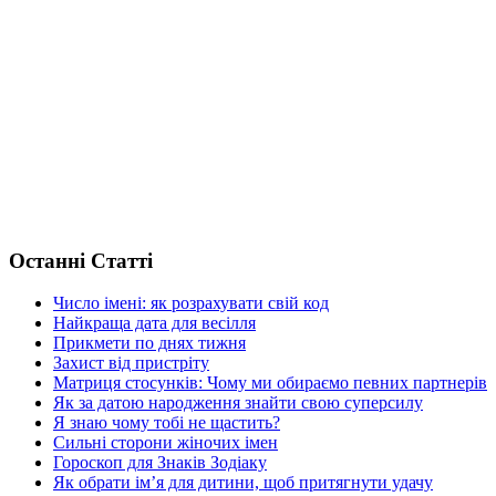
Останні Статті
Число імені: як розрахувати свій код
Найкраща дата для весілля
Прикмети по днях тижня
Захист від пристріту
Матриця стосунків: Чому ми обираємо певних партнерів
Як за датою народження знайти свою суперсилу
Я знаю чому тобі не щастить?
Сильні сторони жіночих імен
Гороскоп для Знаків Зодіаку
Як обрати ім’я для дитини, щоб притягнути удачу