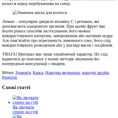
волосся перед перебуванням на сонці.
Лимон – популярне джерело вітаміну C і речовин, які
допомагають оздоровити організм. При цьому фрукт має
безліч різних способів застосування: його можна
використовувати натертим, замороженим або натерши цедру.
Але пам’ятайте про агресивність лимонного соку: його слід
використовувати розведеним або у вигляді масок і лосьйонів.
УВАГА! Матеріал має лише ознайомчий характер. Не слід
вдаватися до описаних у ньому методів лікування без
попередньої консультації з лікарем.
Мітки:
Здоров'я
,
Краса
,
Народна медицина
,
народні засоби
,
Рецепти
Схожі статті
Як лікувати
герпес на губі