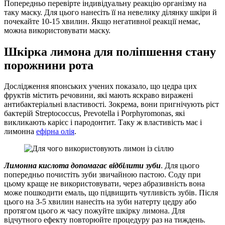
Попередньо перевірте індивідуальну реакцію організму на
таку маску. Для цього нанесіть її на невелику ділянку шкіри й
почекайте 10-15 хвилин. Якщо негативної реакції немає,
можна використовувати маску.
Шкірка лимона для поліпшення стану
порожнини рота
Дослідження японських учених показало, що цедра цих
фруктів містить речовини, які мають яскраво виражені
антибактеріальні властивості. Зокрема, вони пригнічують ріст
бактерій Streptococcus, Prevotella і Porphyromonas, які
викликають карієс і пародонтит. Таку ж властивість має і
лимонна
ефірна олія
.
Лимонна кислота допомагає відбілити зуби
. Для цього
попередньо почистіть зуби звичайною пастою. Соду при
цьому краще не використовувати, через абразивність вона
може пошкодити емаль, що підвищить чутливість зубів. Після
цього на 3-5 хвилин нанесіть на зуби натерту цедру або
протягом цього ж часу пожуйте шкірку лимона. Для
відчутного ефекту повторюйте процедуру раз на тиждень.