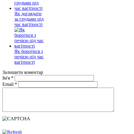
Як доглядати
за грудьми під
час вагітності
Як боротися з
печією під час
вагітності
Залишити коментар
Ім'я
*
Email
*