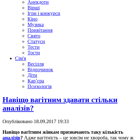
Анекдоти
Вірші
Ігри і конкурси
Кіно
Музика
Привітання
Свято
Статуси
Тести
Тости
Сім'я
Весілля
Відпочинок
Діти
Кар’єра
Психологія
Навіщо вагітним здавати стільки
аналізів?
Опубліковано
18.09.2017 19:33
Навіщо вагітним жінкам призначають таку кількість
аналізів
?
Адже вагітність – це зовсім не хвороба, так чому ж