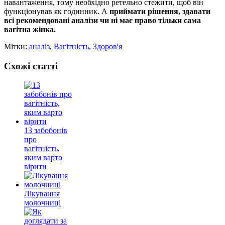
навантаження, тому необхідно ретельно стежити, щоб він
функціонував як годинник. А
приймати рішення, здавати
всі рекомендовані аналізи чи ні має право тільки сама
вагітна жінка.
Мітки:
аналіз
,
Вагітність
,
Здоров'я
Схожі статті
13 забобонів
про
вагітність,
яким варто
вірити
Лікування
молочниці