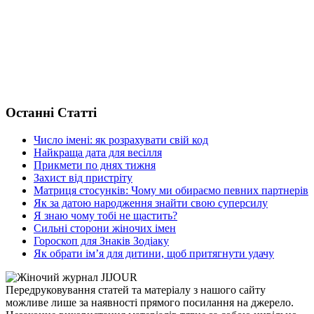
Останні Статті
Число імені: як розрахувати свій код
Найкраща дата для весілля
Прикмети по днях тижня
Захист від пристріту
Матриця стосунків: Чому ми обираємо певних партнерів
Як за датою народження знайти свою суперсилу
Я знаю чому тобі не щастить?
Сильні сторони жіночих імен
Гороскоп для Знаків Зодіаку
Як обрати ім’я для дитини, щоб притягнути удачу
Передруковування статей та матеріалу з нашого сайту
можливе лише за наявності прямого посилання на джерело.