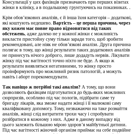
Консультації у цих фахівців призначають при перших візитах
жінки в клініку, а в подальшому грунтуючись на показниках. .
Крім обов’язкових аналізів, є й інша їхня категорія – додаткові,
які коштують недешево.
Вартість – це перша причина, через
яку кожен має повне право відмовитися від таких
обстежень
, адже далеко не у кожної жінки є можливість
викласти пристойну суму тільки заради того, щоб зробити
рекомендовані, але ніяк не обов’язкові аналізи. Друга причина
полягає в тому, що жінці результати таких додаткових аналізів
не принесуть нічого доброго, лише додадуть нервів. Лікувати
жінку під час вагітності точно ніхто не буде. А якщо ж
результати виявляться негативними, то жінку просто
проінформують про можливий ризик патологій, а можуть
навіть і аборт порекомендувати.
Так навіщо ж потрібні такі аналізи?
А тому, що вони
дозволяють фахівцям підготуватися до будь-яких можливих
сюрпризів, особливо під час пологів, підібрати саме ту
бригаду лікарів, яка зможе надати жінці і її малюкові саму
кваліфіковану допомогу. Тому, незважаючи на таке розмаїття
аналізів, жінці слід витратити трохи часу і спробувати
розібратися в кожному з них. Адже в даному випадку від
цього залежить більшою мірою здоров’я майбутньої дитини.
Під час вагітності жіночий організм приймає на себе подвійне