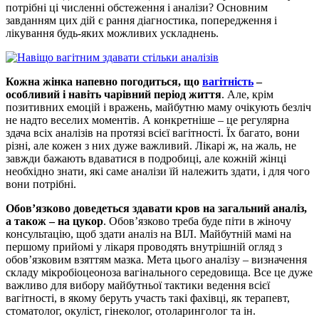
потрібні ці численні обстеження і аналізи? Основним
завданням цих дій є рання діагностика, попередження і
лікування будь-яких можливих ускладнень.
Кожна жінка напевно погодиться, що
вагітність
–
особливий і навіть чарівний період життя
. Але, крім
позитивних емоцій і вражень, майбутню маму очікують безліч
не надто веселих моментів. А конкретніше – це регулярна
здача всіх аналізів на протязі всієї вагітності. Їх багато, вони
різні, але кожен з них дуже важливий. Лікарі ж, на жаль, не
завжди бажають вдаватися в подробиці, але кожній жінці
необхідно знати, які саме аналізи їй належить здати, і для чого
вони потрібні.
Обов’язково доведеться здавати кров на загальний аналіз,
а також – на цукор
. Обов’язково треба буде піти в жіночу
консультацію, щоб здати аналіз на ВІЛ. Майбутній мамі на
першому прийомі у лікаря проводять внутрішній огляд з
обов’язковим взяттям мазка. Мета цього аналізу – визначення
складу мікробіоцеоноза вагінального середовища. Все це дуже
важливо для вибору майбутньої тактики ведення всієї
вагітності, в якому беруть участь такі фахівці, як терапевт,
стоматолог, окуліст, гінеколог, отоларинголог та ін.