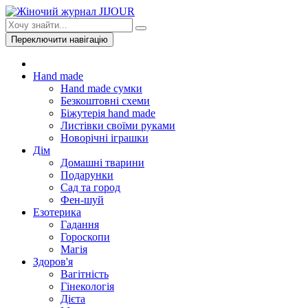
Переключити навігацію
Hand made
Hand made сумки
Безкоштовні схеми
Біжутерія hand made
Листівки своїми руками
Новорічні іграшки
Дім
Домашні тварини
Подарунки
Сад та город
Фен-шуй
Езотерика
Гадання
Гороскопи
Магія
Здоров'я
Вагітність
Гінекологія
Дієта