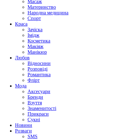
Масаж
Материнство
Народна медицина
Спорт
Краса
Зачіска
Імідж
Косметика
Макіяж
Манікюр
Любов
Відносини
Розповіді
Романтика
Флірт
Мода
Аксесуари
Бренди
Взуття
Знаменитості
Прикраси
Сукні
Новини
Розваги
SMS