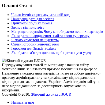
Останні Статті
Число імені: як розрахувати свій код
Найкраща дата для весілля
Прикмети по днях тижня
Захист від пристріту
Матриця стосунків: Чому ми обираємо певних партнерів
Як за датою народження знайти свою суперсилу
Я знаю чому тобі не щастить?
Сильні сторони жіночих імен
Гороскоп для Знаків Зодіаку
Як обрати ім’я для дитини, щоб притягнути удачу
Передруковування статей та матеріалу з нашого сайту
можливе лише за наявності прямого посилання на джерело.
Незаконне використання матеріалів тягне за собою цивільно-
правову, адміністративну та кримінальну відповідальність,
відповідно до законодавства України. Адміністрація сайту не
несе відповідальності за достовірність опублікованої
інформації.
Copyright © 2010,
Жіночий журнал JIJOUR
Написати нам