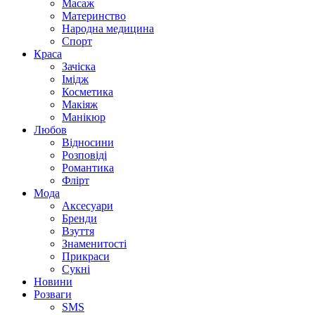
Масаж
Материнство
Народна медицина
Спорт
Краса
Зачіска
Імідж
Косметика
Макіяж
Манікюр
Любов
Відносини
Розповіді
Романтика
Флірт
Мода
Аксесуари
Бренди
Взуття
Знаменитості
Прикраси
Сукні
Новини
Розваги
SMS