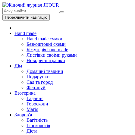
Переключити навігацію
Hand made
Hand made сумки
Безкоштовні схеми
Біжутерія hand made
Листівки своїми руками
Новорічні іграшки
Дім
Домашні тварини
Подарунки
Сад та город
Фен-шуй
Езотерика
Гадання
Гороскопи
Магія
Здоров'я
Вагітність
Гінекологія
Дієта