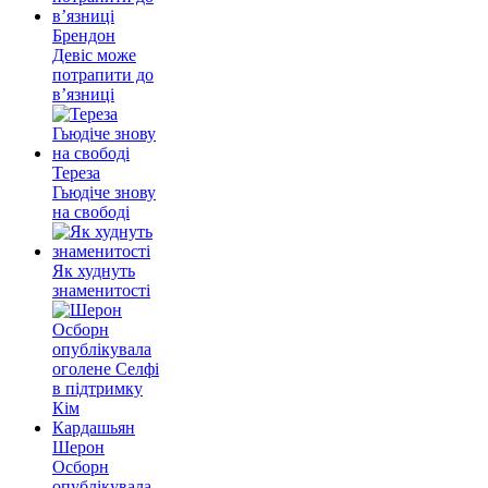
Брендон
Девіс може
потрапити до
в’язниці
Тереза
Гьюдіче знову
на свободі
Як худнуть
знаменитості
Шерон
Осборн
опублікувала