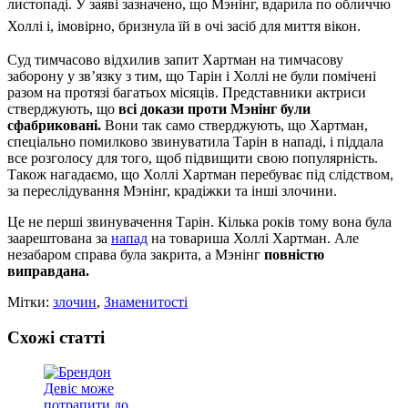
листопаді. У заяві зазначено, що Мэнінг, вдарила по обличчю
Холлі і, імовірно, бризнула їй в очі засіб для миття вікон.
Суд тимчасово відхилив запит Хартман на тимчасову
заборону у зв’язку з тим, що Тарін і Холлі не були помічені
разом на протязі багатьох місяців. Представники актриси
стверджують, що
всі докази проти Мэнінг були
сфабриковані.
Вони так само стверджують, що Хартман,
спеціально помилково звинуватила Тарін в нападі, і піддала
все розголосу для того, щоб підвищити свою популярність.
Також нагадаємо, що Холлі Хартман перебуває під слідством,
за переслідування Мэнінг, крадіжки та інші злочини.
Це не перші звинувачення Тарін. Кілька років тому вона була
заарештована за
напад
на товариша Холлі Хартман. Але
незабаром справа була закрита, а Мэнінг
повністю
виправдана.
Мітки:
злочин
,
Знаменитості
Схожі статті