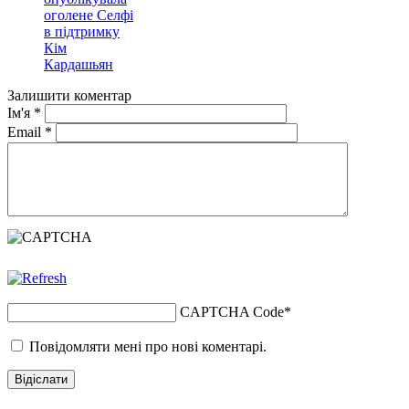
оголене Селфі
в підтримку
Кім
Кардашьян
Залишити коментар
Ім'я
*
Email
*
CAPTCHA Code
*
Повідомляти мені про нові коментарі.