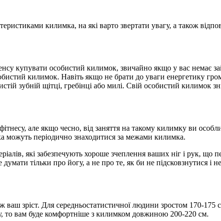
ристиками килимка, на які варто звертати увагу, а також відпо
сенсу купувати особистий килимок, звичайно якщо у вас немає з
собистий килимок. Навіть якщо не брати до уваги енергетику гром
истій зубній щітці, гребінці або милі. Свій особистий килимок з
ітнесу, але якщо чесно, від заняття на такому килимку ви особл
рука можуть періодично знаходитися за межами килимка.
еріалів, які забезпечують хороше зчеплення ваших ніг і рук, що
думати тільки про йогу, а не про те, як би не підсковзнутися і 
 ваш зріст. Для середньостатистичної людини зростом 170-175 с
гу, то вам буде комфортніше з килимком довжиною 200-220 см.