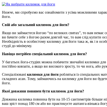
Нижче, ми спробуємо вас ознайомити з усіма можливими характе
йоги.
Свій або загальний килимок для йоги?
Якщо ви займаєтеся йогою “по великих святах”, то вам немає 
ви бачите себе з йогою разом довгий час, то вам слід купити о
Необхідність в особистому килимку для йоги така ж, як і в особ
студії до мінімуму.
Навіщо потрібен спеціальний килимок для йоги?
У багатьох йога-студіях можна побачити звичайні килимки для ф
постійно ковзати, а якщо ви високого зросту, то чи нога, або 
Спеціалізовані
килимки для йоги
робляться із спеціальних мат
складних асан. Тому, займаючись на килимку для йоги ви будете 
йоги.
Якої довжини повинен бути килимок для йоги?
Довжина килимка повинна бути на 10-15 сантиметрів більше ніж
ваш зріст понад 180 см або ви практикуєте аштанга-віньяса йо