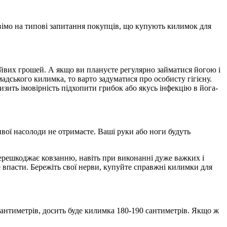
вімо на типові запитання покупців, що купують килимок для
айвих грошей. А якщо ви плануєте регулярно займатися йогою і
адського килимка, то варто задуматися про особисту гігієну.
низить імовірність підхопити грибок або якусь інфекцію в йога-
ивої насолоди не отримаєте. Ваші руки або ноги будуть
 перешкоджає ковзанню, навіть при виконанні дуже важких і
не впасти. Бережіть свої нерви, купуйте справжні килимки для
антиметрів, досить буде килимка 180-190 сантиметрів. Якщо ж