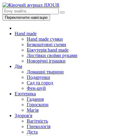
Переключити навігацію
Hand made
Hand made сумки
Безкоштовні схеми
Біжутерія hand made
Листівки своїми руками
Новорічні іграшки
Дім
Домашні тварини
Подарунки
Сад та город
Фен-шуй
Езотерика
Гадання
Гороскопи
Магія
Здоров'я
Вагітність
Гінекологія
Дієта