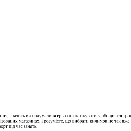
ання, значить ви надумали всерьоз практикуватися або довгостр
лізованих магазинах, і розумієте, що вибрати килимок не так вже
орт під час занять.