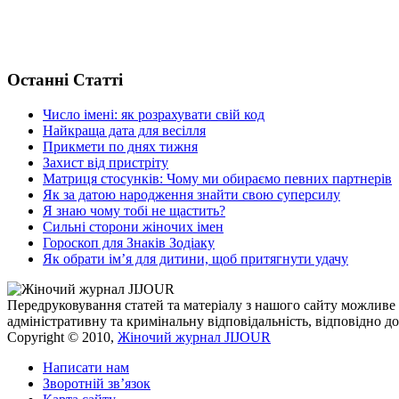
Останні Статті
Число імені: як розрахувати свій код
Найкраща дата для весілля
Прикмети по днях тижня
Захист від пристріту
Матриця стосунків: Чому ми обираємо певних партнерів
Як за датою народження знайти свою суперсилу
Я знаю чому тобі не щастить?
Сильні сторони жіночих імен
Гороскоп для Знаків Зодіаку
Як обрати ім’я для дитини, щоб притягнути удачу
Передруковування статей та матеріалу з нашого сайту можливе 
адміністративну та кримінальну відповідальність, відповідно до
Copyright © 2010,
Жіночий журнал JIJOUR
Написати нам
Зворотній зв’язок