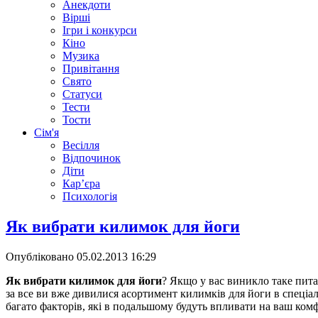
Анекдоти
Вірші
Ігри і конкурси
Кіно
Музика
Привітання
Свято
Статуси
Тести
Тости
Сім'я
Весілля
Відпочинок
Діти
Кар’єра
Психологія
Як вибрати килимок для йоги
Опубліковано
05.02.2013 16:29
Як вибрати килимок для йоги
? Якщо у вас виникло таке пит
за все ви вже дивилися асортимент килимків для йоги в спеціа
багато факторів, які в подальшому будуть впливати на ваш комф