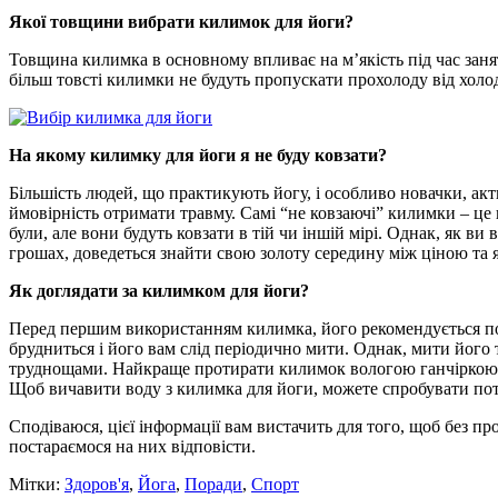
Якої товщини вибрати килимок для йоги?
Товщина килимка в основному впливає на м’якість під час заня
більш товсті килимки не будуть пропускати прохолоду від хол
На якому килимку для йоги я не буду ковзати?
Більшість людей, що практикують йогу, і особливо новачки, ак
ймовірність отримати травму. Самі “не ковзаючі” килимки – це 
були, але вони будуть ковзати в тій чи іншій мірі. Однак, як в
грошах, доведеться знайти свою золоту середину між ціною та 
Як доглядати за килимком для йоги?
Перед першим використанням килимка, його рекомендується поми
брудниться і його вам слід періодично мити. Однак, мити його 
труднощами. Найкраще протирати килимок вологою ганчіркою аб
Щоб вичавити воду з килимка для йоги, можете спробувати пото
Сподіваюся, цієї інформації вам вистачить для того, щоб без п
постараємося на них відповісти.
Мітки:
Здоров'я
,
Йога
,
Поради
,
Спорт