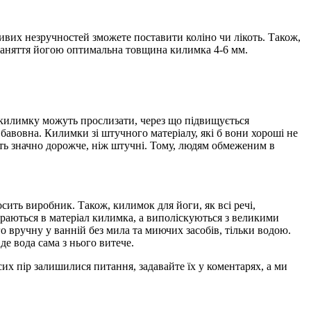
ивих незручностей зможете поставити коліно чи лікоть. Також,
заняття йогою оптимальна товщина килимка 4-6 мм.
а килимку можуть прослизати, через що підвищується
бавовна. Килимки зі штучного матеріалу, які б вони хороші не
дуть значно дорожче, ніж штучні. Тому, людям обмеженим в
ить виробник. Також, килимок для йоги, як всі речі,
бираються в матеріал килимка, а виполіскуються з великими
вручну у ванній без мила та миючих засобів, тільки водою.
е вода сама з нього витече.
 сих пір залишилися питання, задавайте їх у коментарях, а ми