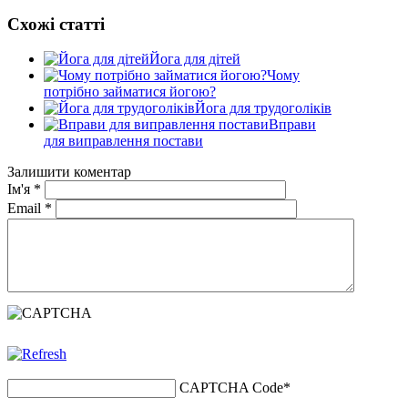
Схожі статті
Йога для дітей
Чому
потрібно займатися йогою?
Йога для трудоголіків
Вправи
для виправлення постави
Залишити коментар
Ім'я
*
Email
*
CAPTCHA Code
*