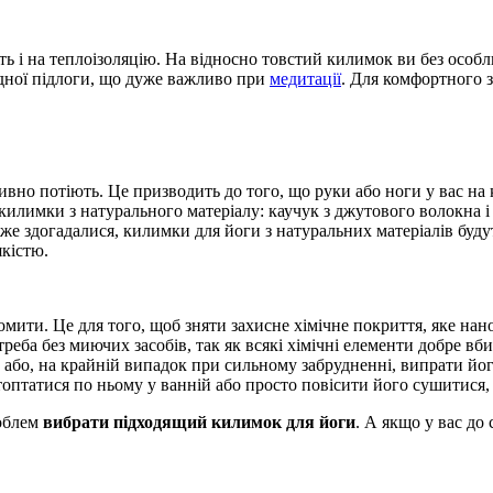
ть і на теплоізоляцію. На відносно товстий килимок ви без особл
одної підлоги, що дуже важливо при
медитації
. Для комфортного 
тивно потіють. Це призводить до того, що руки або ноги у вас н
килимки з натурального матеріалу: каучук з джутового волокна і 
и вже здогадалися, килимки для йоги з натуральних матеріалів бу
якістю.
ти. Це для того, щоб зняти захисне хімічне покриття, яке нанос
треба без миючих засобів, так як всякі хімічні елементи добре в
о, на крайній випадок при сильному забрудненні, випрати його 
птатися по ньому у ванній або просто повісити його сушитися, д
роблем
вибрати підходящий килимок для йоги
. А якщо у вас до