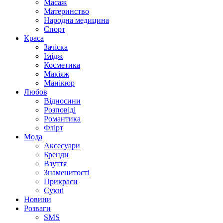
Масаж
Материнство
Народна медицина
Спорт
Краса
Зачіска
Імідж
Косметика
Макіяж
Манікюр
Любов
Відносини
Розповіді
Романтика
Флірт
Мода
Аксесуари
Бренди
Взуття
Знаменитості
Прикраси
Сукні
Новини
Розваги
SMS