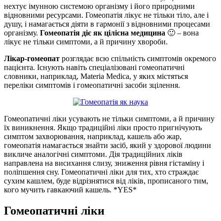
нехтує імунною системою організму і його природними
відновними ресурсами. Гомеопатія лікує не тільки тіло, але і
душу, і намагається діяти в гармонії з відновними процесами
організму.
Гомеопатія діє як цілісна медицина
🙂 – вона
лікує не тільки симптоми, а й причину хвороби.
Лікар-гомеопат
розглядає всю спільність симптомів окремого
пацієнта. Існують навіть спеціалізовані гомеопатичні
словники, наприклад, Materia Medica, у яких містяться
переліки симптомів і гомеопатичні засоби зцілення.
Гомеопатичні ліки усувають не тільки симптоми, а й причину
їх виникнення. Якщо традиційні ліки просто пригнічують
симптом захворювання, наприклад, кашель або жар,
гомеопатія намагається знайти засіб, який у здорової людини
викличе аналогічні симптоми. Дія традиційних ліків
направлена на висихання слизу, зниження рівня гістаміну і
поліпшення сну. Гомеопатичні ліки для тих, хто страждає
сухим кашлем, буде відрізнятися від ліків, прописаного тим,
кого мучить гавкаючий кашель. *YES*
Гомеопатичні ліки