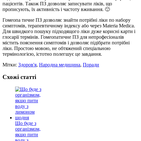
пацієнтів. Також ПЗ дозволяє записувати ліків, що
прописують, їх активність і частоту вживання. 🙂
Гомеопа тичне ПЗ дозволяє знайти потрібні ліки по набору
симптомів, терапевтичному індексу або через Materia Medica.
Для швидкого пошуку підходящого ліки дуже корисні карти і
глосарії термінів. Гомеопатичне ПЗ для непрофесіоналів
містить пояснення симптомів і дозволяє підібрати потрібні
ліки. Простою мовою, не обтяжений спеціальною
термінологією, істотно полегшує це завдання.
Мітки:
Здоров'я
,
Народна медицина
,
Поради
Схожі статті
Що буде з
організмом,
якщо пити
воду з