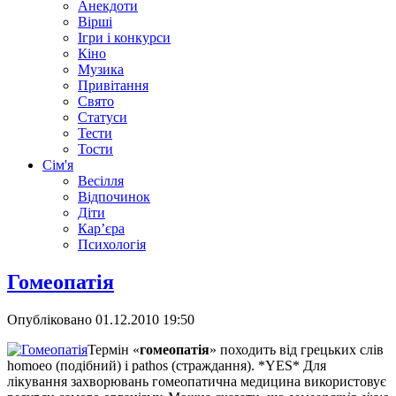
Анекдоти
Вірші
Ігри і конкурси
Кіно
Музика
Привітання
Свято
Статуси
Тести
Тости
Сім'я
Весілля
Відпочинок
Діти
Кар’єра
Психологія
Гомеопатія
Опубліковано
01.12.2010 19:50
Термін «
гомеопатія
» походить від грецьких слів
homoeo (подібний) і pathos (страждання). *YES* Для
лікування захворювань гомеопатична медицина використовує