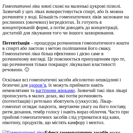
Гомеопатичні ліки
зовні схожі на маленькі цукрові пілюлі.
Зазвичай у цих ліках використовується спирт, або їх можна
розчиняти у воді. Більшість гомеопатичних ліків засноване на
рослинних (овочевих) інгредієнтах. Їх готують в
концентрованій формі, а потім доводять до концентрації,
достатній для лікування того чи іншого захворювання.
Потентізація
– процедура розчинення гомеопатичного кошти
в спирті або лактози з метою поліпшення його смаку.
Гомеопатичні ліки більш ефективно і дієво саме в
розчиненому вигляді. Це пояснюється припущенням про те,
що розчинення тільки покращує лікувальні властивості
речовини. 🙂
Оскільки всі гомеопатичні засоби абсолютно нешкідливі і
безпечні для
здоров’я
, їх можуть приймати навіть
немовлятами та
вагітними жінками
. Зазвичай такі ліки лікарі
прописують в малих дозах, які потім розчиняють
(потентізація) і ретельно збовтують (суккуссія). Лікар-
гомеопат оглядає пацієнта, звертаючи увагу на його поставу,
ритм дихання, тембр голосу і навіть вираз обличчя. Часто при
прийомі гомеопатичних засобів слід утриматися від кави,
нікотину, продуктів, що містять камфору і ментол.
Ефект гомеопатичних засобів
може