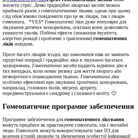
знизити стрес. Деякі традиційні лікарські засоби можна
приймати разом з гомеопатичними ліками, однак при цьому
слід обов’язково повідомити про це як лікаря, так і лікаря-
гомеопата. *YES* Гомеопатичні ліки дуже популярні для
лікування дитячих захворювань, оскільки вони дозволяють
уникнути уколів. Побічні ефекти (зниження імунітету,
алергічні реакції і проблеми з травленням)
гомеопатичних
ліків
невідомі.
Проте багато лікарів згодні, що
гомеопатія
ніяк не замінить
хірургічні операції і традиційні ліки в лікуванні багатьох
захворювань.
Гомеопатичні засоби
надають відмінне дію в
тих випадках, коли немає ризику для життя хворого або
незворотного пошкодження тканин.
Гомеопатичні ліки
особливо ефективні при лікуванні хронічних захворювань,
наприклад, головних болів, мігрені, артриту,
передменструального синдрому і слизового коліту. 🙂
Гомеопатичне програмне забезпечення
Програмне забезпечення для
гомеопатичного лікування
можуть придбати як практикуючі гомеопати, так і звичайні
люди. Гомеопати можуть використовувати таке ПЗ для
ведення історій хвороби та збереження особистої інформації