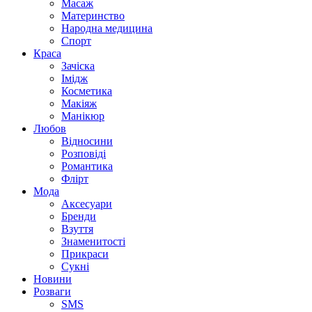
Масаж
Материнство
Народна медицина
Спорт
Краса
Зачіска
Імідж
Косметика
Макіяж
Манікюр
Любов
Відносини
Розповіді
Романтика
Флірт
Мода
Аксесуари
Бренди
Взуття
Знаменитості
Прикраси
Сукні
Новини
Розваги
SMS