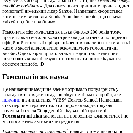
ресурси самого організму. Можна сказати, що
гомеопатія лікує
«подібне подібним»
. Для опису цього принципу пропагандист
гомеопатії німецький лікар Samuel Hahnemann скористався
латинським висловом Similia Similibus Curentur, що означає
«лікуй подібне подібним».
Гомеопатія сформувалася як наука близько 200 років тому,
проте тільки сьогодні вона отримала достатнього поширення і
офіційний статус. Лікарі врешті-решт визнали її ефективність і
часто в якості альтернативи рекомендують гомеопатичні
засоби. Однак вірні прихильники традиційної медицини
пояснюють видатні результати гомеопатичного лікування
ефектом плацебо. ;D
Гомеопатія як наука
Це найдавніше медичне вчення отримало популярність у
всьому світі завдяки тому, що лікує не тільки хвороби, але
причини
її виникнення. *YES* Доктор Samuel Hahnemann
став першим терапевтом, хто широко використовував
гомеопатію у своїй щоденній лікувальній практиці.
Гомеопатичні ліки
засновані на природних компонентах і не
містять хімічно активних інгредієнтів.
Головна особливість гомеопатії
полягає в тому, що вона не