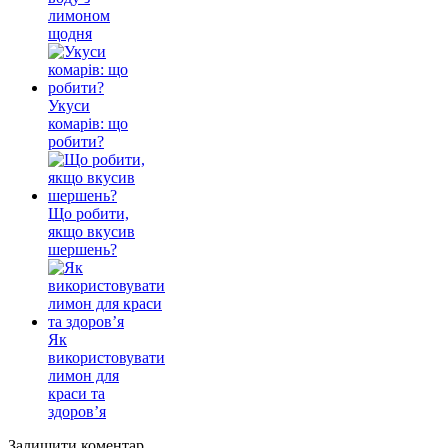
лимоном
щодня
Укуси
комарів: що
робити?
Що робити,
якщо вкусив
шершень?
Як
використовувати
лимон для
краси та
здоров’я
Залишити коментар