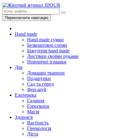
Переключити навігацію
Hand made
Hand made сумки
Безкоштовні схеми
Біжутерія hand made
Листівки своїми руками
Новорічні іграшки
Дім
Домашні тварини
Подарунки
Сад та город
Фен-шуй
Езотерика
Гадання
Гороскопи
Магія
Здоров'я
Вагітність
Гінекологія
Дієта