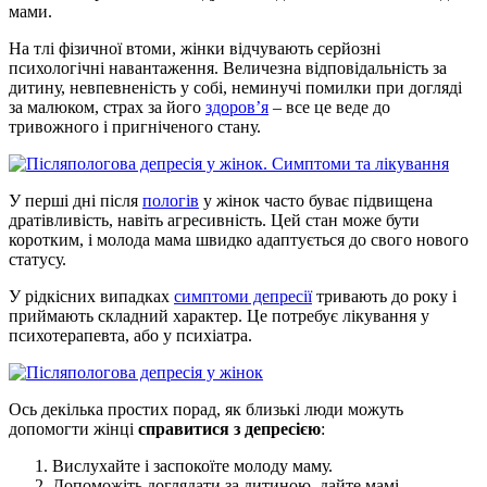
мами.
На тлі фізичної втоми, жінки відчувають серйозні
психологічні навантаження. Величезна відповідальність за
дитину, невпевненість у собі, неминучі помилки при догляді
за малюком, страх за його
здоров’я
– все це веде до
тривожного і пригніченого стану.
У перші дні після
пологів
у жінок часто буває підвищена
дратівливість, навіть агресивність. Цей стан може бути
коротким, і молода мама швидко адаптується до свого нового
статусу.
У рідкісних випадках
симптоми депресії
тривають до року і
приймають складний характер. Це потребує лікування у
психотерапевта, або у психіатра.
Ось декілька простих порад, як близькі люди можуть
допомогти жінці
справитися з депресією
:
Вислухайте і заспокоїте молоду маму.
Допоможіть доглядати за дитиною, дайте мамі