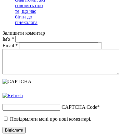
говорять про
те, що час
бігти до
гінеколога
Залишити коментар
Ім'я
*
Email
*
CAPTCHA Code
*
Повідомляти мені про нові коментарі.