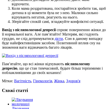
відпочити.
Коли мама роздратована, постарайтеся зробити так, щоб
дитина в ці моменти була не з нею. Малюки сильно
відчувають негатив, реагують на нього.
Зберігайте спокій самі, згладжуйте конфліктні ситуації.
Вихід з післяпологової депресії
сприяє поверненню жінки до
її нормальної ваги. Але пам’ятайте! Матерям, які годують
груддю, не слід дотримуватися
дієти
. Сон в даному випадку
буде найефективнішим засобом. Позитивний вплив сну на
зниження ваги відзначають багато лікарів.
Пам’ятайте, що всі жінки відчувають
післяпологову
депресію
, що це стан тимчасовий, будьте більш терпимими і
поблажливішими до своїх коханих!
Мітки:
Вагітність
,
Гінекологія
,
Жінка
,
Здоров'я
Схожі статті
Лікування