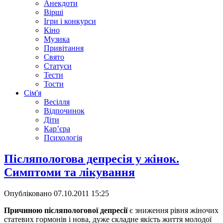
Анекдоти
Вірші
Ігри і конкурси
Кіно
Музика
Привітання
Свято
Статуси
Тести
Тости
Сім'я
Весілля
Відпочинок
Діти
Кар’єра
Психологія
Післяпологова депресія у жінок.
Симптоми та лікування
Опубліковано
07.10.2011 15:25
Причиною післяпологової депресії
є зниження рівня жіночих
статевих гормонів і нова, дуже складне якість життя молодої