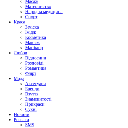
Масаж
Материнство
Народна медицина
Спорт
Краса
Зачіска
Імідж
Косметика
Макіяж
Манікюр
Любов
Відносини
Розповіді
Романтика
Флірт
Мода
Аксесуари
Бренди
Взуття
Знаменитості
Прикраси
Сукні
Новини
Розваги
SMS