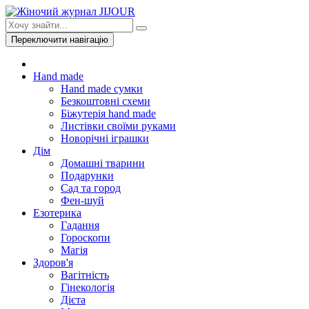
Переключити навігацію
Hand made
Hand made сумки
Безкоштовні схеми
Біжутерія hand made
Листівки своїми руками
Новорічні іграшки
Дім
Домашні тварини
Подарунки
Сад та город
Фен-шуй
Езотерика
Гадання
Гороскопи
Магія
Здоров'я
Вагітність
Гінекологія
Дієта