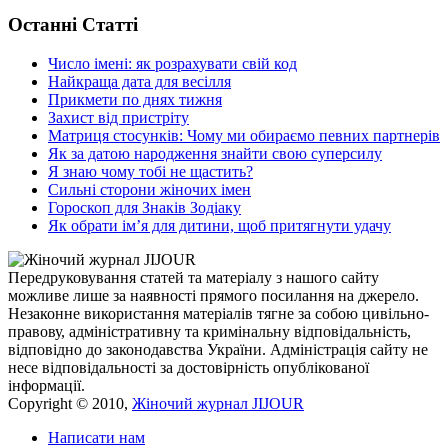
Останні Статті
Число імені: як розрахувати свій код
Найкраща дата для весілля
Прикмети по днях тижня
Захист від пристріту
Матриця стосунків: Чому ми обираємо певних партнерів
Як за датою народження знайти свою суперсилу
Я знаю чому тобі не щастить?
Сильні сторони жіночих імен
Гороскоп для Знаків Зодіаку
Як обрати ім’я для дитини, щоб притягнути удачу
Передруковування статей та матеріалу з нашого сайту
можливе лише за наявності прямого посилання на джерело.
Незаконне використання матеріалів тягне за собою цивільно-
правову, адміністративну та кримінальну відповідальність,
відповідно до законодавства України. Адміністрація сайту не
несе відповідальності за достовірність опублікованої
інформації.
Copyright © 2010,
Жіночий журнал JIJOUR
Написати нам