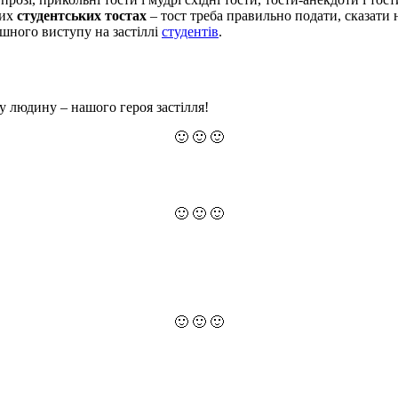
ших
студентських тостах
– тост треба правильно подати, сказати н
ішного виступу на застіллі
студентів
.
ву людину – нашого героя застілля!
🙂 🙂 🙂
🙂 🙂 🙂
🙂 🙂 🙂