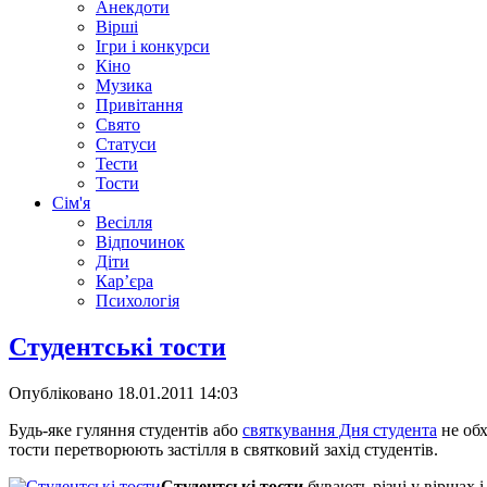
Анекдоти
Вірші
Ігри і конкурси
Кіно
Музика
Привітання
Свято
Статуси
Тести
Тости
Сім'я
Весілля
Відпочинок
Діти
Кар’єра
Психологія
Студентські тости
Опубліковано
18.01.2011 14:03
Будь-яке гуляння студентів або
святкування Дня студента
не обх
тости перетворюють застілля в святковий захід студентів.
Студентські тости
бувають різні у віршах і