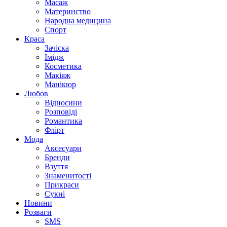
Масаж
Материнство
Народна медицина
Спорт
Краса
Зачіска
Імідж
Косметика
Макіяж
Манікюр
Любов
Відносини
Розповіді
Романтика
Флірт
Мода
Аксесуари
Бренди
Взуття
Знаменитості
Прикраси
Сукні
Новини
Розваги
SMS