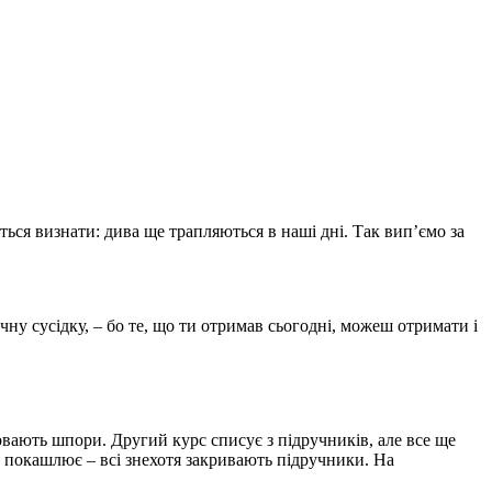
ься визнати: дива ще трапляються в наші дні. Так вип’ємо за
чну сусідку, – бо те, що ти отримав сьогодні, можеш отримати і
овають шпори. Другий курс списує з підручників, але все ще
а покашлює – всі знехотя закривають підручники. На