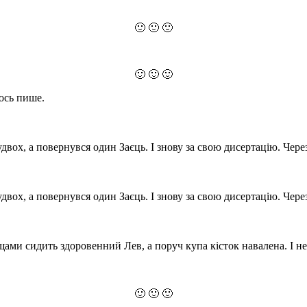
🙂 🙂 🙂
🙂 🙂 🙂
щось пише.
 удвох, а повернувся один Заєць. І знову за свою дисертацію. Чер
 удвох, а повернувся один Заєць. І знову за свою дисертацію. Чер
 кущами сидить здоровенний Лев, а поруч купа кісток навалена. І
🙂 🙂 🙂