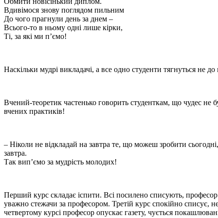
Обмити новісінький диплом.
Вдивімося знову поглядом пильним
До чого прагнули день за днем –
Всього-то в ньому одні лише кірки,
Ті, за які ми п’ємо!
Наскільки мудрі викладачі, а все одно студенти тягнуться не до
Вчений-теоретик частенько говорить студенткам, що чудес не б
вчених практиків!
– Ніколи не відкладай на завтра те, що можеш зробити сьогодні,
завтра.
Так вип’ємо за мудрість молодих!
Перший курс складає іспити. Всі посилено списують, професор ч
уважно стежачи за професором. Третій курс спокійно списує, не
четвертому курсі професор опускає газету, чується покашлювання