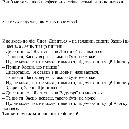
Вип’ємо за те, щоб професори частіше розуміли тонкі натяки.
За тих, хто думає, що ми тут вчимося!
Йде якось по лісі Лиса. Дивиться – на галявині сидить Заєць і 
– Заєць, а Заєць, ти що пишеш?
– Дисертацію. “Як заєць з’їв Лисицю” називається.
– Та що ти, Заєць, верзеш, такого бути не може!
– Ну, не може, так не може, тільки от, підемо за ці кущі! Пішли
– Привіт, Косий, що пишеш?
– Дисертацію. “Як заєць з’їв Вовка” називається.
– Та що ти, Заєць, верзеш, такого бути не може!
– Ну, не може, так не може, тільки от, підемо за ці кущі! Пішли
– Здорово, Заєць. Що пишеш?
– Дисертацію. “Як заєць з’їв Ведмедя” називається.
– Та що ти, Заєць, верзеш, такого бути не може!
– Ну, не може, так не може, тільки от, підемо за ці кущі! А за
попався.
Так вип’ємо ж за хорошого керівника!