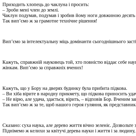
Приходить хлопець до чаклуна і просить:
– Зроби мені член до землі.
Чаклун подумав, подумав і зробив йому ноги довжиною десять 
Так вип’ємо ж за грамотне технічне рішення!
Вип’ємо за інтелектуальну міць домінанти сьогоднішнього заст
Кажуть, справжній науковець той, хто повністю віддає себе науц
жінкам. Вип’ємо за справжніх вчених!
Кажуть, що у Бору на дверях будинку була прибита підкова.
– Ви хіба вірите в народну прикмету, що підкова приносить удач
– Не вірю, але удача, здається, вірить, – відповів Бор. Вченим
Так вип’ємо ж за те, щоб нашого героя гуляння, як представника
Сказано: суха наука, але дерево життя вічно зеленіє. Дозвольте 
Піднімемо ж келихи за квітучі дерева науки і життя і за людину,