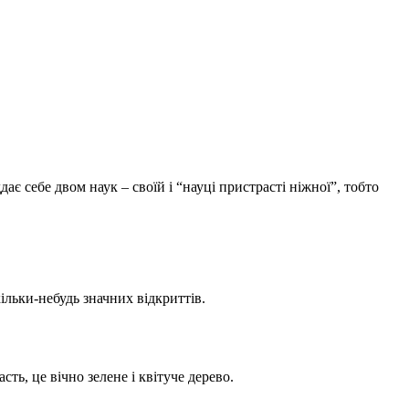
є себе двом наук – своїй і “науці пристрасті ніжної”, тобто
ільки-небудь значних відкриттів.
ть, це вічно зелене і квітуче дерево.