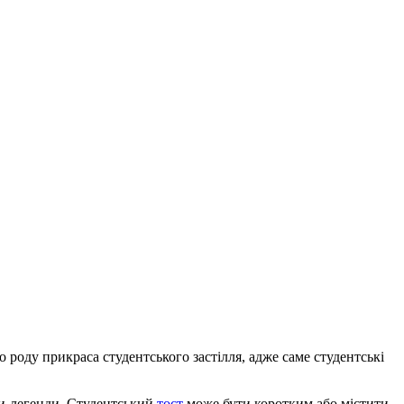
го роду прикраса студентського застілля, адже саме студентські
ости-легенди. Студентський
тост
може бути коротким або містити