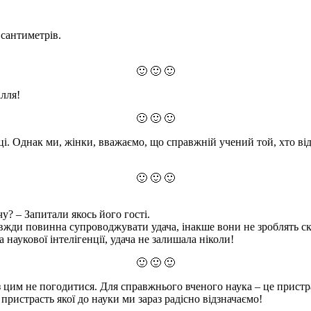
сантиметрів.
🙂 🙂 🙂
ілля!
🙂 🙂 🙂
і. Однак ми, жінки, вважаємо, що справжній учений той, хто відда
🙂 🙂 🙂
у? – Запитали якось його гості.
 завжди повинна супроводжувати удача, інакше вони не зроблять ск
 наукової інтелігенції, удача не залишала ніколи!
🙂 🙂 🙂
з цим не погодитися. Для справжнього вченого наука – це пристрас
 пристрасть якої до науки ми зараз радісно відзначаємо!