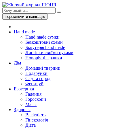
Переключити навігацію
Hand made
Hand made сумки
Безкоштовні схеми
Біжутерія hand made
Листівки своїми руками
Новорічні іграшки
Дім
Домашні тварини
Подарунки
Сад та город
Фен-шуй
Езотерика
Гадання
Гороскопи
Магія
Здоров'я
Вагітність
Гінекологія
Дієта