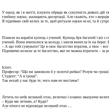
У науці, як і в житті, існують обряди як сукупність деяких дій
глибину науки, захищають дисертації. Але скажіть, хто з жерців
Я піднімаю свій келих за те, щоб ритуали науки ні-ні, та й суп
Пливли на кораблі купець і учений. Купець був багатий і віз з с
учений. Вони вчепилися за колоду, і хвиля винесла їх на берег.
– А що тобі сумувати? Це я своє багатство втратив, а твоє – все
Піднімемо келихи за те багатство, яке не можна втратити – за р
Іспит.
Професор: “Що ви замовили б у золотої рибки? Розум чи гроші?
Студент: “А я гроші”.
Так нехай у нас буде те, чого нам не вистачає!
Летить по небу великий птах, велично і плавно змахуючи вели
– Куди ми летимо, а? Куди?
Але нічого не відповідає великий птах …