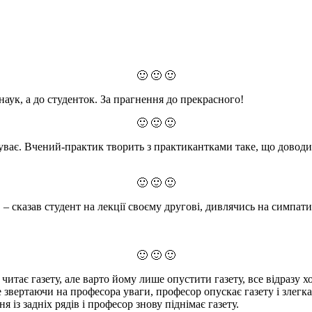
🙂 🙂 🙂
 наук, а до студенток. За прагнення до прекрасного!
🙂 🙂 🙂
уває. Вчений-практик творить з практикантками таке, що доводит
🙂 🙂 🙂
 – сказав студент на лекції своєму другові, дивлячись на симпати
🙂 🙂 🙂
итає газету, але варто йому лише опустити газету, все відразу х
 звертаючи на професора уваги, професор опускає газету і злегк
 із задніх рядів і професор знову піднімає газету.