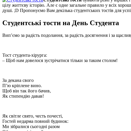
цілу життєву історію. Але є одне загальне правило у всіх хоро
душі. ;D Пропонуємо Вам декілька студентських тостів для усп
Студентські тости на День Студента
Вип’ємо за радість подолання, за радість досягнення і за щасли
Тост студента-хірурга:
– Щоб нам довелося зустрічатися тільки за таким столом!
За декана свого
П’ю кріплене вино.
Щоб він так його бачив,
Як стипендію давав!
Як світле свято, честь почесті,
Гостей недарма повний будинок:
Ми зібралися сьогодні разом