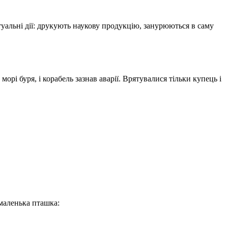
ритуальні дії: друкують наукову продукцію, занурюються в саму
морі буря, і корабель зазнав аварії. Врятувалися тільки купець і
маленька пташка: