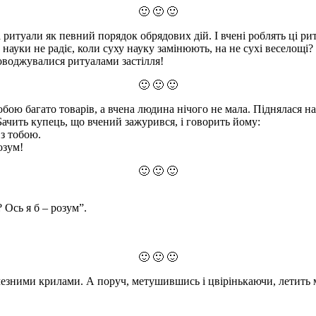
🙂 🙂 🙂
 та ритуали як певний порядок обрядових дій. І вчені роблять ці 
 науки не радіє, коли суху науку замінюють, на не сухі веселощі?
роводжувалися ритуалами застілля!
🙂 🙂 🙂
обою багато товарів, а вчена людина нічого не мала. Піднялася на 
 Бачить купець, що вчений зажурився, і говорить йому:
 з тобою.
озум!
🙂 🙂 🙂
 Ось я б – розум”.
🙂 🙂 🙂
чезними крилами. А поруч, метушившись і цвірінькаючи, летить 