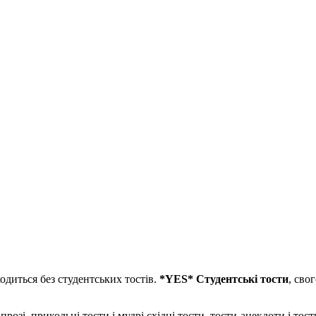
одиться без студентських тостів.
*YES* Студентські тости
, сво
 прозі, прикольні тости і мудрі східні тости, тости-анекдоти і т