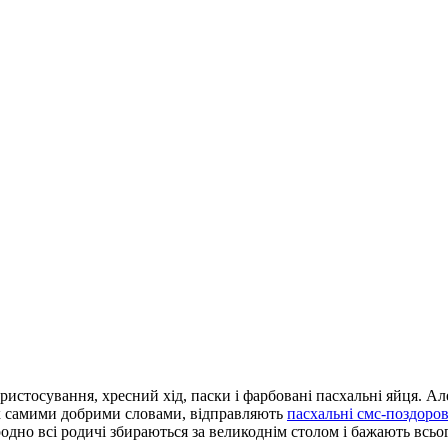
 христосування, хресний хід, паски і фарбовані пасхальні яйця. 
х самими добрими словами, відправляють
пасхальні смс-поздоро
одно всі родичі збираються за великоднім столом і бажають всь