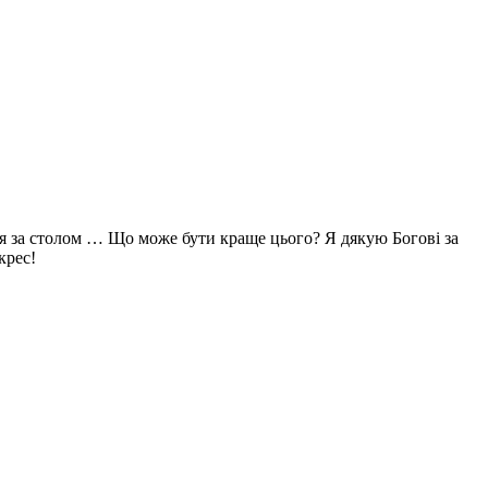
’я за столом … Що може бути краще цього? Я дякую Богові за
крес!