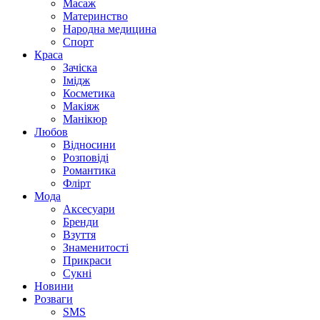
Масаж
Материнство
Народна медицина
Спорт
Краса
Зачіска
Імідж
Косметика
Макіяж
Манікюр
Любов
Відносини
Розповіді
Романтика
Флірт
Мода
Аксесуари
Бренди
Взуття
Знаменитості
Прикраси
Сукні
Новини
Розваги
SMS