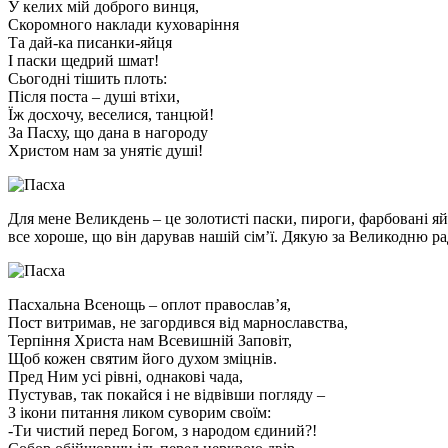
У келих мій доброго винця,
Скоромного наклади куховаріння
Та дай-ка писанки-яйця
І паски щедрий шмат!
Сьогодні тішить плоть:
Після поста – душі втіхи,
Їж досхочу, веселися, танцюй!
За Пасху, що дана в нагороду
Христом нам за унятіє душі!
Для мене Великдень – це золотисті паски, пироги, фарбовані я
все хороше, що він дарував нашій сім’ї. Дякую за Великодню ра
Пасхальна Всенощь – оплот православ’я,
Пост витримав, не загордився від марнославства,
Терпіння Христа нам Всевишній Заповіт,
Щоб кожен святим його духом зміцнів.
Пред Ним усі рівні, однакові чада,
Пустував, так покайся і не відвівши погляду –
З ікони питання ликом суворим своїм:
-Ти чистий перед Богом, з народом єдиний?!