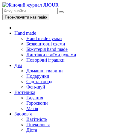
Переключити навігацію
Hand made
Hand made сумки
Безкоштовні схеми
Біжутерія hand made
Листівки своїми руками
Новорічні іграшки
Дім
Домашні тварини
Подарунки
Сад та город
Фен-шуй
Езотерика
Гадання
Гороскопи
Магія
Здоров'я
Вагітність
Гінекологія
Дієта