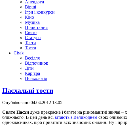
Анекдоти
Вірші
Ігри і конкурси
Кіно
Музика
Привітання
Свято
Статуси
Тести
Тости
Сім'я
Весілля
Відпочинок
Діти
Кар’єра
Психологія
Пасхальні тости
Опубліковано
04.04.2012 13:05
Свято Пасхи
дуже прекрасне і багате на різноманітні звичаї –
ближнього. В цей день всі
вітають з Великоднем
своїх близьки
однокласниках, щоб привітати всіх знайомих онлайн. Ну і прир