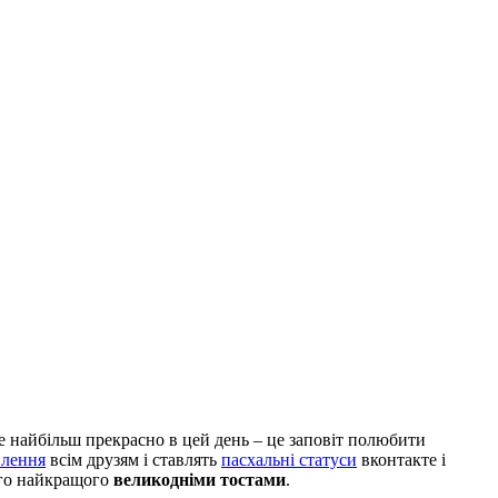
Але найбільш прекрасно в цей день – це заповіт полюбити
влення
всім друзям і ставлять
пасхальні статуси
вконтакте і
ого найкращого
великодніми тостами
.