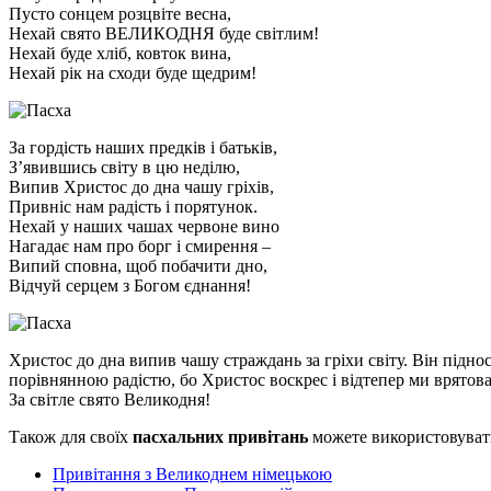
Пусто сонцем розцвіте весна,
Нехай свято ВЕЛИКОДНЯ буде світлим!
Нехай буде хліб, ковток вина,
Нехай рік на сходи буде щедрим!
За гордість наших предків і батьків,
З’явившись світу в цю неділю,
Випив Христос до дна чашу гріхів,
Привніс нам радість і порятунок.
Нехай у наших чашах червоне вино
Нагадає нам про борг і смирення –
Випий сповна, щоб побачити дно,
Відчуй серцем з Богом єднання!
Христос до дна випив чашу страждань за гріхи світу. Він підно
порівнянною радістю, бо Христос воскрес і відтепер ми врятова
За світле свято Великодня!
Також для своїх
пасхальних привітань
можете використовувати
Привітання з Великоднем німецькою