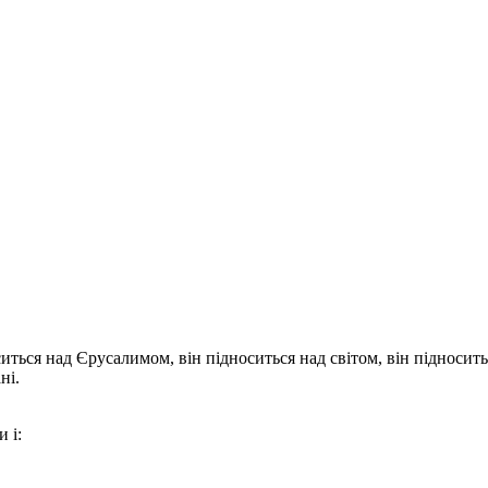
ситься над Єрусалимом, він підноситься над світом, він підноси
ні.
 і: