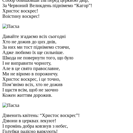
Собор обійшовши іль перед церквою двір,
За Червоний Великдень піднімемо “Кагор”!
Христос воскрес!
Воістину воскрес!
Давайте згадаємо всіх сьогодні
Хто не дожив до цих днів,
За них ми тост піднімемо стоячи,
Адже любимо їх ще сильніше.
Шкода не повернути того, що було
І не виправити чорноту,
Але в це свято православне,
Ми не віримо в порожнечу.
Христос воскрес, і це точно,
Пом’янімо всіх, хто не дожив
І щастя всім, щоб не заочно
Кожен життям дорожив.
Дзвенить квітень: “Христос воскрес”!
Дзвони в церквах лекуют!
І промінь добра ковзнув з небес,
Голубки радісно варкують!