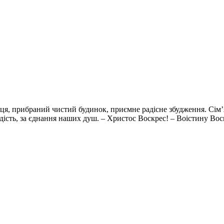
йця, прибраний чистий будинок, приємне радісне збудження. Сім
дість, за єднання наших душ. – Христос Воскрес! – Воістину Вос