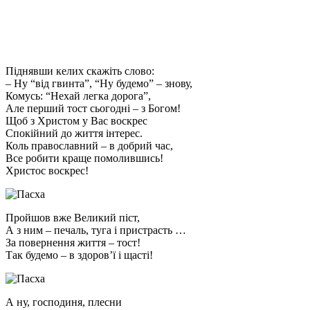
Піднявши келих скажіть слово:
– Ну “від гвинта”, “Ну будемо” – знову,
Комусь: “Нехай легка дорога”,
Але перший тост сьогодні – з Богом!
Щоб з Христом у Вас воскрес
Спокійний до життя інтерес.
Коль православний – в добрий час,
Все робити краще помолившись!
Христос воскрес!
Пройшов вже Великий піст,
А з ним – печаль, туга і пристрасть …
За повернення життя – тост!
Так будемо – в здоров’ї і щасті!
А ну, господиня, плесни