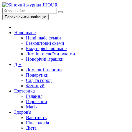
Переключити навігацію
Hand made
Hand made сумки
Безкоштовні схеми
Біжутерія hand made
Листівки своїми руками
Новорічні іграшки
Дім
Домашні тварини
Подарунки
Сад та город
Фен-шуй
Езотерика
Гадання
Гороскопи
Магія
Здоров'я
Вагітність
Гінекологія
Дієта