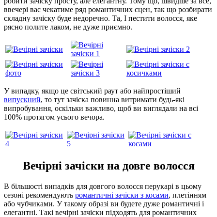
робити зачіску просту, але елегантну. Тому що, швидше за все,
ввечері вас чекатиме ряд романтичних сцен, так що розбирати
складну зачіску буде недоречно. Та, І пестити волосся, яке
рясно полите лаком, не дуже приємно.
У випадку, якщо це світський раут або найпростіший
випускний
, то тут зачіска повинна витримати будь-які
випробування, оскільки важливо, щоб ви виглядали на всі
100% протягом усього вечора.
Вечірні зачіски на довге волосся
В більшості випадків для довгого волосся перукарі в цьому
сезоні рекомендують
романтичні зачіски з косами
, плетінням
або чубчиками. У такому образі ви будете дуже романтичні і
елегантні. Такі вечірні зачіски підходять для романтичних