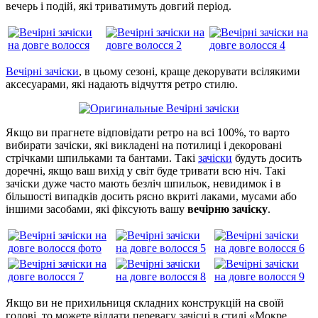
вечерь і подій, які триватимуть довгий період.
Вечірні зачіски
, в цьому сезоні, краще декорувати всілякими
аксесуарами, які надають відчуття ретро стилю.
Якщо ви прагнете відповідати ретро на всі 100%, то варто
вибирати зачіски, які викладені на потилиці і декоровані
стрічками шпильками та бантами. Такі
зачіски
будуть досить
доречні, якщо ваш вихід у світ буде тривати всю ніч. Такі
зачіски дуже часто мають безліч шпильок, невидимок і в
більшості випадків досить рясно вкриті лаками, мусами або
іншими засобами, які фіксують вашу
вечірню зачіску
.
Якщо ви не прихильниця складних конструкцій на своїй
голові, то можете віддати перевагу зачісці в стилі «Мокре