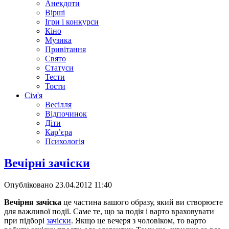
Анекдоти
Вірші
Ігри і конкурси
Кіно
Музика
Привітання
Свято
Статуси
Тести
Тости
Сім'я
Весілля
Відпочинок
Діти
Кар’єра
Психологія
Вечірні зачіски
Опубліковано
23.04.2012 11:40
Вечірня зачіска
це частина вашого образу, який ви створюєте
для важливої ​​події. Саме те, що за подія і варто враховувати
при підборі
зачіски
. Якщо це вечеря з чоловіком, то варто