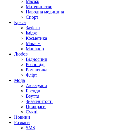
Масаж
Материнство
Народна медицина
Спорт
Краса
Зачіска
Імідж
Косметика
Макіяж
Манікюр
Любов
Відносини
Розповіді
Романтика
Флірт
Мода
Аксесуари
Бренди
Взуття
Знаменитості
Прикраси
Сукні
Новини
Розваги
SMS