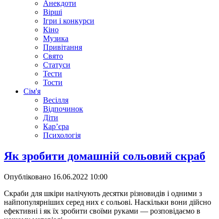
Анекдоти
Вірші
Ігри і конкурси
Кіно
Музика
Привітання
Свято
Статуси
Тести
Тости
Сім'я
Весілля
Відпочинок
Діти
Кар’єра
Психологія
Як зробити домашній сольовий скраб
Опубліковано
16.06.2022 10:00
Скраби для шкіри налічують десятки різновидів і одними з
найпопулярніших серед них є сольові. Наскільки вони дійсно
ефективні і як їх зробити своїми руками — розповідаємо в