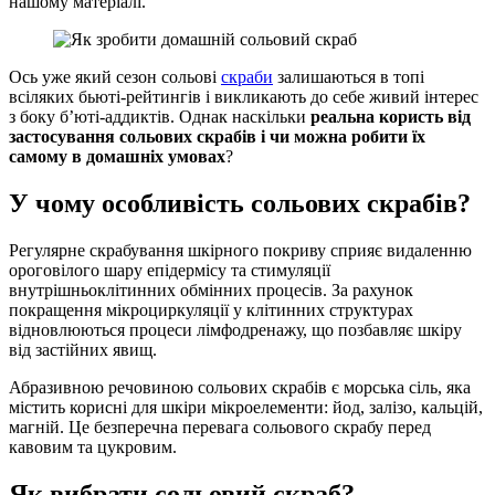
нашому матеріалі.
Ось уже який сезон сольові
скраби
залишаються в топі
всіляких бьюті-рейтингів і викликають до себе живий інтерес
з боку б’юті-аддиктів. Однак наскільки
реальна користь від
застосування сольових скрабів і чи можна робити їх
самому в домашніх умовах
?
У чому особливість сольових скрабів?
Регулярне скрабування шкірного покриву сприяє видаленню
ороговілого шару епідермісу та стимуляції
внутрішньоклітинних обмінних процесів. За рахунок
покращення мікроциркуляції у клітинних структурах
відновлюються процеси лімфодренажу, що позбавляє шкіру
від застійних явищ.
Абразивною речовиною сольових скрабів є морська сіль, яка
містить корисні для шкіри мікроелементи: йод, залізо, кальцій,
магній. Це безперечна перевага сольового скрабу перед
кавовим та цукровим.
Як вибрати сольовий скраб?