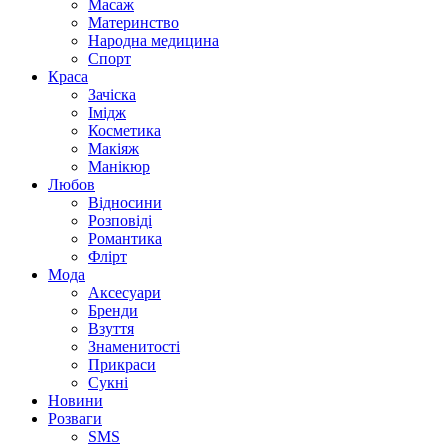
Масаж
Материнство
Народна медицина
Спорт
Краса
Зачіска
Імідж
Косметика
Макіяж
Манікюр
Любов
Відносини
Розповіді
Романтика
Флірт
Мода
Аксесуари
Бренди
Взуття
Знаменитості
Прикраси
Сукні
Новини
Розваги
SMS