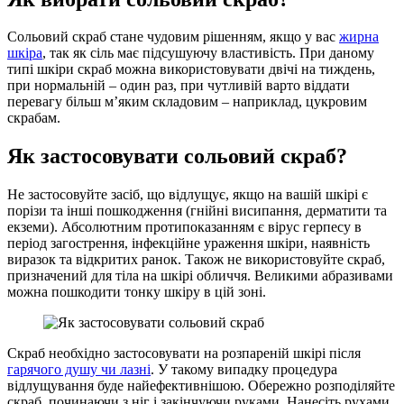
Сольовий скраб стане чудовим рішенням, якщо у вас
жирна
шкіра
, так як сіль має підсушуючу властивість. При даному
типі шкіри скраб можна використовувати двічі на тиждень,
при нормальній – один раз, при чутливій варто віддати
перевагу більш м’яким складовим – наприклад, цукровим
скрабам.
Як застосовувати сольовий скраб?
Не застосовуйте засіб, що відлущує, якщо на вашій шкірі є
порізи та інші пошкодження (гнійні висипання, дерматити та
екземи). Абсолютним протипоказанням є вірус герпесу в
період загострення, інфекційне ураження шкіри, наявність
виразок та відкритих ранок. Також не використовуйте скраб,
призначений для тіла на шкірі обличчя. Великими абразивами
можна пошкодити тонку шкіру в цій зоні.
Скраб необхідно застосовувати на розпареній шкірі після
гарячого душу чи лазні
. У такому випадку процедура
відлущування буде найефективнішою. Обережно розподіляйте
скраб, починаючи з ніг і закінчуючи руками. Нанесіть рухами,