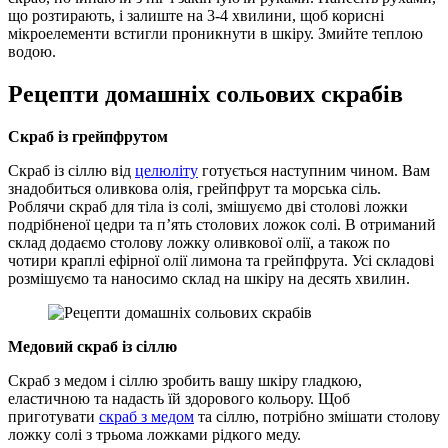
що розтирають, і залиште на 3-4 хвилини, щоб корисні
мікроелементи встигли проникнути в шкіру. Змийте теплою
водою.
Рецепти домашніх сольових скрабів
Скраб із грейпфрутом
Скраб із сіллю від
целюліту
готується наступним чином. Вам
знадобиться оливкова олія, грейпфрут та морська сіль.
Роблячи скраб для тіла із солі, змішуємо дві столові ложки
подрібненої цедри та п’ять столових ложок солі. В отриманий
склад додаємо столову ложку оливкової олії, а також по
чотири краплі ефірної олії лимона та грейпфрута. Усі складові
розмішуємо та наносимо склад на шкіру на десять хвилин.
Медовий скраб із сіллю
Скраб з медом і сіллю зробить вашу шкіру гладкою,
еластичною та надасть їй здорового кольору. Щоб
приготувати
скраб з медом
та сіллю, потрібно змішати столову
ложку солі з трьома ложками рідкого меду.