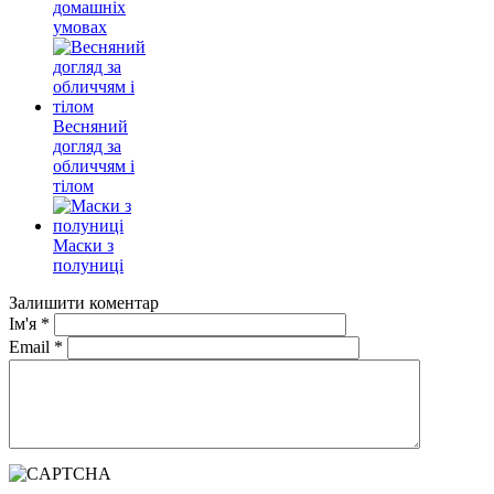
домашніх
умовах
Весняний
догляд за
обличчям і
тілом
Маски з
полуниці
Залишити коментар
Ім'я
*
Email
*