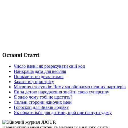
Останні Статті
Число імені: як розрахувати свій код
Найкраща дата для весілля
Прикмети по днях тижня
Захист від пристріту
Матриця стосунків: Чому ми обираємо певних партнерів
Як за датою народження знайти свою суперсилу
Я знаю чому тобі не щастить?
Сильні сторони жіночих імен
Гороскоп для Знаків Зодіаку
Як обрати ім’я для дитини, щоб притягнути удачу
Передруковування статей та матеріалу з нашого сайту