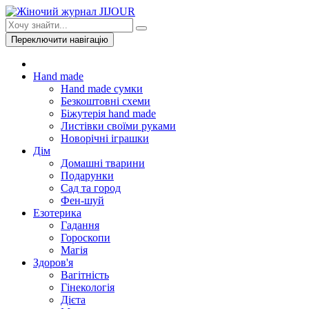
Переключити навігацію
Hand made
Hand made сумки
Безкоштовні схеми
Біжутерія hand made
Листівки своїми руками
Новорічні іграшки
Дім
Домашні тварини
Подарунки
Сад та город
Фен-шуй
Езотерика
Гадання
Гороскопи
Магія
Здоров'я
Вагітність
Гінекологія
Дієта