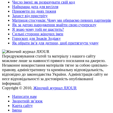
Число імені: як розрахувати свій код
Найкраща дата для весілля
Прикмети по днях тижня
Захист від пристріту
Матриця стосунків: Чому ми обираємо певних партнерів
Як за датою народження знайти свою суперсилу
Я знаю чому тобі не щастить?
Сильні сторони жіночих імен
Гороскоп для Знаків Зодіаку
Як обрати ім’я для дитини, щоб притягнути удачу
Передруковування статей та матеріалу з нашого сайту
можливе лише за наявності прямого посилання на джерело.
Незаконне використання матеріалів тягне за собою цивільно-
правову, адміністративну та кримінальну відповідальність,
відповідно до законодавства України. Адміністрація сайту не
несе відповідальності за достовірність опублікованої
інформації.
Copyright © 2010,
Жіночий журнал JIJOUR
Написати нам
Зворотній зв’язок
Карта сайту
Імена