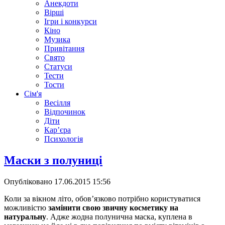
Анекдоти
Вірші
Ігри і конкурси
Кіно
Музика
Привітання
Свято
Статуси
Тести
Тости
Сім'я
Весілля
Відпочинок
Діти
Кар’єра
Психологія
Маски з полуниці
Опубліковано
17.06.2015 15:56
Коли за вікном літо, обов’язково потрібно користуватися
можливістю
замінити свою звичну косметику на
натуральну
. Адже жодна полунична маска, куплена в