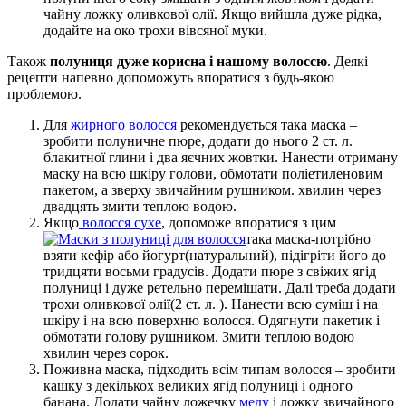
чайну ложку оливкової олії. Якщо вийшла дуже рідка,
додайте на око трохи вівсяної муки.
Також
полуниця дуже корисна і нашому волоссю
. Деякі
рецепти напевно допоможуть впоратися з будь-якою
проблемою.
Для
жирного волосся
рекомендується така маска –
зробити полуничне пюре, додати до нього 2 ст. л.
блакитної глини і два яєчних жовтки. Нанести отриману
маску на всю шкіру голови, обмотати поліетиленовим
пакетом, а зверху звичайним рушником. хвилин через
двадцять змити теплою водою.
Якщо
волосся сухе
, допоможе впоратися з цим
така маска-потрібно
взяти кефір або йогурт(натуральний), підігріти його до
тридцяти восьми градусів. Додати пюре з свіжих ягід
полуниці і дуже ретельно перемішати. Далі треба додати
трохи оливкової олії(2 ст. л. ). Нанести всю суміш і на
шкіру і на всю поверхню волосся. Одягнути пакетик і
обмотати голову рушником. Змити теплою водою
хвилин через сорок.
Поживна маска, підходить всім типам волосся – зробити
кашку з декількох великих ягід полуниці і одного
банана. Додати чайну ложечку
меду
і ложку звичайного