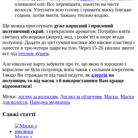
оливкової олії. Все перемішати, нанести на чисте
волосся. Утеплити всю голову і тримати маску близько
години, потім змити, бажано теплою водою.
Ще можна приготувати
дуже корисний і приємний
полуничний скраб
, з прекрасним ароматом. Потрібно взяти
сметану або вершки (жирні), мед, і розім’яті в пюре ягоди
полуниці. Додати до цієї суміші висівки або вівсяні пластівці і
нанести в три-чотири шари на тіло. Через 15-20 хвилин змити
все під
теплим душем
.
Але ніколи не варто забувати про те, що якою б хорошою і
корисною не була полуниця, вона також є сильним алергеном.
І якщо Ви страждаєте від такої недуги, як
алергія
на
полуницю, то від масок з її використанням Вам краще
відмовитися!
Мітки:
догляд за волоссям
,
Догляд за обличчям
,
Маски
,
Маски
для волосся
,
Народна медицина
Схожі статті
Маски з