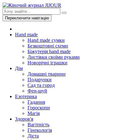
Переключити навігацію
Hand made
Hand made сумки
Безкоштовні схеми
Біжутерія hand made
Листівки своїми руками
Новорічні іграшки
Дім
Домашні тварини
Подарунки
Сад та город
Фен-шуй
Езотерика
Гадання
Гороскопи
Магія
Здоров'я
Вагітність
Гінекологія
Дієта