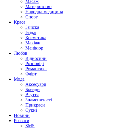
Масаж
Материнство
Народна медицина
Спорт
Краса
Зачіска
Імідж
Косметика
Макіяж
Манікюр
Любов
Відносини
Розповіді
Романтика
Флірт
Мода
Аксесуари
Бренди
Взуття
Знаменитості
Прикраси
Сукні
Новини
Розваги
SMS