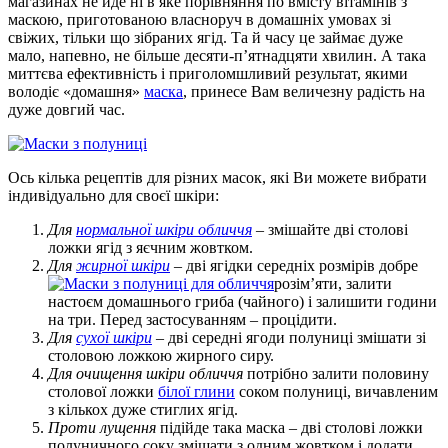
магазинах не йде ні в яке порівняння по вмісту вітамінів з
маскою, приготованою власноруч в домашніх умовах зі
свіжих, тільки що зібраних ягід. Та й часу це займає дуже
мало, напевно, не більше десяти-п’ятнадцяти хвилин. А така
миттєва ефективність і приголомшливий результат, якими
володіє «домашня»
маска
, принесе Вам величезну радість на
дуже довгий час.
Ось кілька рецептів для різних масок, які Ви можете вибрати
індивідуально для своєї шкіри:
Для
нормальної шкіри обличчя
– змішайте дві столові
ложки ягід з яєчним жовтком.
Для
жирної шкіри
– дві ягідки середніх розмірів добре
розім’яти, залити
настоєм домашнього гриба (чайного) і залишити години
на три. Перед застосуванням – процідити.
Для
сухої шкіри
– дві середні ягоди полуниці змішати зі
столовою ложкою жирного сиру.
Для очищення шкіри обличчя
потрібно залити половину
столової ложки
білої глини
соком полуниці, вичавленим
з кількох дуже стиглих ягід.
Проти лущення
підійде така маска – дві столові ложки
полуничного соку змішати з одним жовтком і додати