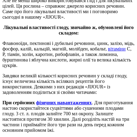
Але не менш широко використовувався глід і для лікувальних
цілей. Ця рослина – справжнє джерело корисних речовин.
Саме про його лікувальні властивості ми і поговоримо
сьогодні в нашому «JIJOUR».
Лікувальні властивості глоду, звичайно ж, обумовлені його
складом:
Флавоноїди, пектинові і дубильні речовини, цинк, залізо, мідь,
фосфор, калій, кальцій, магній, молібден, кобальт,
вітаміни
С,
Р, тіамін, холін, каротин, рибофлавін, а також лимонна,
бурштинова і яблучна кислоти, жирні олії та велика кількість
цукрів.
Завдяки великій кількості корисних речовин у складі глоду,
існує величезна кількість всіляких рецептів його
використання. Деякими з них редакція «JIJOUR» із
задоволенням поділиться зі своїми читачами:
При серйозних
фізичних навантаженнях
. Для приготування
настою скористайтеся суцвіттями або сушеними плодами
глоду. 3 ст. л. плодів залийте 700 мл окропу. Залиште
настоятися протягом 30 хвилин. Далі розділіть настій на три
частини і приймайте його три рази на день перед кожним
основним прийомом їжі.