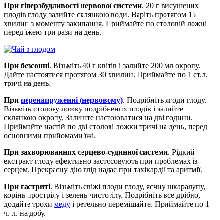
При гіперзбудливості нервової системи
. 20 г висушених
плодів глоду залийте склянкою води. Варіть протягом 15
хвилин з моменту закипання. Приймайте по столовій ложці
перед їжею три рази на день.
При безсонні
. Візьміть 40 г квітів і залийте 200 мл окропу.
Дайте настоятися протягом 30 хвилин. Приймайте по 1 ст.л.
тричі на день.
При
перенапруженні (нервовому)
. Подрібніть ягоди глоду.
Візьміть столову ложку подрібнених плодів і залийте
склянкою окропу. Залиште настоюватися на дві години.
Приймайте настій по дві столові ложки тричі на день, перед
основними прийомами їжі.
При захворюваннях серцево-судинної системи
. Рідкий
екстракт глоду ефективно застосовують при проблемах із
серцем. Прекрасну дію глід надає при тахікардії та аритмії.
При гастриті
. Візьміть свіжі плоди глоду, яєчну шкаралупу,
корінь прострілу і зелень чистотілу. Подрібніть все дрібно,
додайте трохи
меду
і ретельно перемішайте. Приймайте по 1
ч. л. на добу.