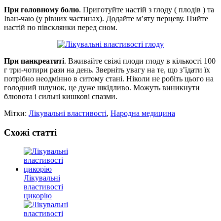
При головному болю
. Приготуйте настій з глоду ( плодів ) та
Іван-чаю (у рівних частинах). Додайте м’яту перцеву. Пийте
настій по півсклянки перед сном.
При панкреатиті
. Вживайте свіжі плоди глоду в кількості 100
г три-чотири рази на день. Зверніть увагу на те, що з’їдати їх
потрібно неодмінно в ситому стані. Ніколи не робіть цього на
голодний шлунок, це дуже шкідливо. Можуть виникнути
блювота і сильні кишкові спазми.
Мітки:
Лікувальні властивості
,
Народна медицина
Схожі статті
Лікувальні
властивості
цикорію