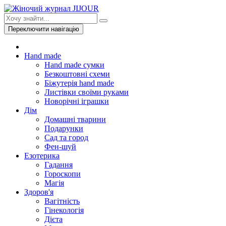
Переключити навігацію
Hand made
Hand made сумки
Безкоштовні схеми
Біжутерія hand made
Листівки своїми руками
Новорічні іграшки
Дім
Домашні тварини
Подарунки
Сад та город
Фен-шуй
Езотерика
Гадання
Гороскопи
Магія
Здоров'я
Вагітність
Гінекологія
Дієта