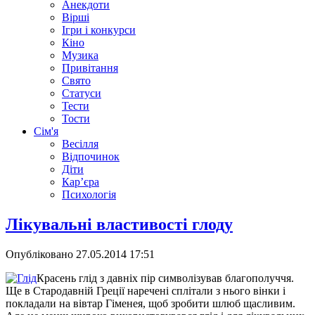
Анекдоти
Вірші
Ігри і конкурси
Кіно
Музика
Привітання
Свято
Статуси
Тести
Тости
Сім'я
Весілля
Відпочинок
Діти
Кар’єра
Психологія
Лікувальні властивості глоду
Опубліковано
27.05.2014 17:51
Красень глід з давніх пір символізував благополуччя.
Ще в Стародавній Греції наречені сплітали з нього вінки і
покладали на вівтар Гіменея, щоб зробити шлюб щасливим.