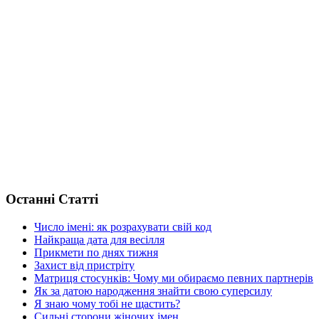
Останні Статті
Число імені: як розрахувати свій код
Найкраща дата для весілля
Прикмети по днях тижня
Захист від пристріту
Матриця стосунків: Чому ми обираємо певних партнерів
Як за датою народження знайти свою суперсилу
Я знаю чому тобі не щастить?
Сильні сторони жіночих імен