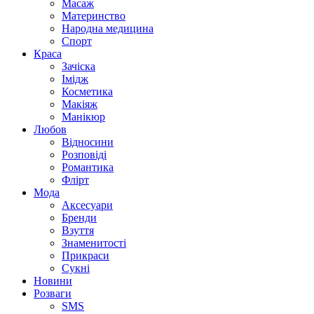
Масаж
Материнство
Народна медицина
Спорт
Краса
Зачіска
Імідж
Косметика
Макіяж
Манікюр
Любов
Відносини
Розповіді
Романтика
Флірт
Мода
Аксесуари
Бренди
Взуття
Знаменитості
Прикраси
Сукні
Новини
Розваги
SMS