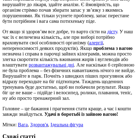
вирушайте до лікаря, здайте аналізи. Є ймовірність, що
організм стрімко почав збирати запас у зв’язку з якимись
порушеннями. Як тільки усунете проблему, запас перестане
бути потрібним і вага сама потихеньку піде.
От якщо зі здоров’ям все добре, то варто сісти на
дієту
. У наш
час їх є величезна кількість,, але при виборі потрібно
враховувати свої особливості організму (
алергії
,
непереносимості деяких продуктів). Якщо
проблема з вагою
незначна і справа в парочці зайвих кілограмів, можна просто
злегка скоротити кількість вживання жирів і вуглеводів або
влаштувати
розвантажувальні дні
. Але наскільки б серйозною
не була проблема – без фізичних навантажень нічого не вийде.
Вирушайте в парк. Почніть з швидких піших прогулянок або
відразу переходьте на біг підтюпцем. Тиждень щоденних
тренувань буде достатньо, щоб ви побачили результат. Якщо
біг це не ваше – підійде і велосипед, ролики, плавання, теніс,
ну або просто тренажерний зал.
Головне – це бажання і прагнення стати краще, а час і кошти
завжди знайдуться.
Удачі в боротьбі із зайвою вагою!
Мітки:
Вага
,
Здоров'я
,
Ідеальна фігура
Схожі статті