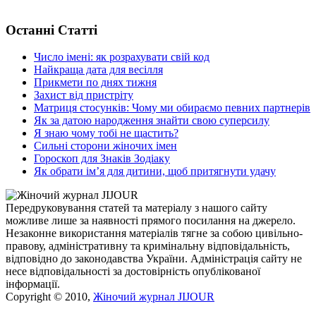
Останні Статті
Число імені: як розрахувати свій код
Найкраща дата для весілля
Прикмети по днях тижня
Захист від пристріту
Матриця стосунків: Чому ми обираємо певних партнерів
Як за датою народження знайти свою суперсилу
Я знаю чому тобі не щастить?
Сильні сторони жіночих імен
Гороскоп для Знаків Зодіаку
Як обрати ім’я для дитини, щоб притягнути удачу
Передруковування статей та матеріалу з нашого сайту
можливе лише за наявності прямого посилання на джерело.
Незаконне використання матеріалів тягне за собою цивільно-
правову, адміністративну та кримінальну відповідальність,
відповідно до законодавства України. Адміністрація сайту не
несе відповідальності за достовірність опублікованої
інформації.
Copyright © 2010,
Жіночий журнал JIJOUR