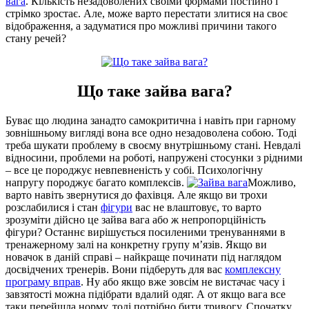
вага
. Кількість незадоволених своїми формами постійно і
стрімко зростає. Але, може варто перестати злитися на своє
відображення, а задуматися про можливі причини такого
стану речей?
Що таке зайва вага?
Буває що людина занадто самокритична і навіть при гарному
зовнішньому вигляді вона все одно незадоволена собою. Тоді
треба шукати проблему в своєму внутрішньому стані. Невдалі
відносини, проблеми на роботі, напружені стосунки з рідними
– все це породжує невпевненість у собі. Психологічну
напругу породжує багато комплексів.
Можливо,
варто навіть звернутися до фахівця. Але якщо ви трохи
розслабилися і стан
фігури
вас не влаштовує, то варто
зрозуміти дійсно це зайва вага або ж непропорційність
фігури? Останнє вирішується посиленими тренуваннями в
тренажерному залі на конкретну групу м’язів. Якщо ви
новачок в даній справі – найкраще починати під наглядом
досвідчених тренерів. Вони підберуть для вас
комплексну
програму вправ
. Ну або якщо вже зовсім не вистачає часу і
завзятості можна підібрати вдалий одяг. А от якщо вага все
таки перейшла норму, тоді потрібно бити тривогу. Спочатку