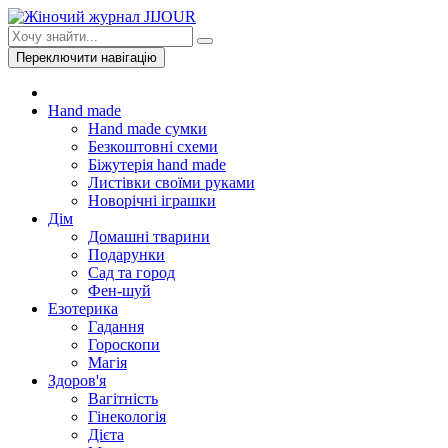
Переключити навігацію
Hand made
Hand made сумки
Безкоштовні схеми
Біжутерія hand made
Листівки своїми руками
Новорічні іграшки
Дім
Домашні тварини
Подарунки
Сад та город
Фен-шуй
Езотерика
Гадання
Гороскопи
Магія
Здоров'я
Вагітність
Гінекологія
Дієта