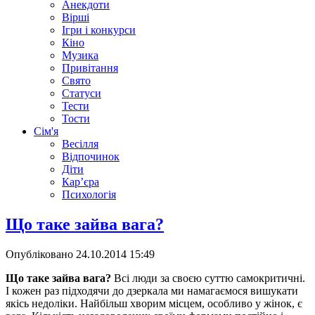
Анекдоти
Вірші
Ігри і конкурси
Кіно
Музика
Привітання
Свято
Статуси
Тести
Тости
Сім'я
Весілля
Відпочинок
Діти
Кар’єра
Психологія
Що таке зайва вага?
Опубліковано
24.10.2014 15:49
Що таке зайва вага?
Всі люди за своєю суттю самокритичні.
І кожен раз підходячи до дзеркала ми намагаємося вишукати
якісь недоліки. Найбільш хворим місцем, особливо у жінок, є