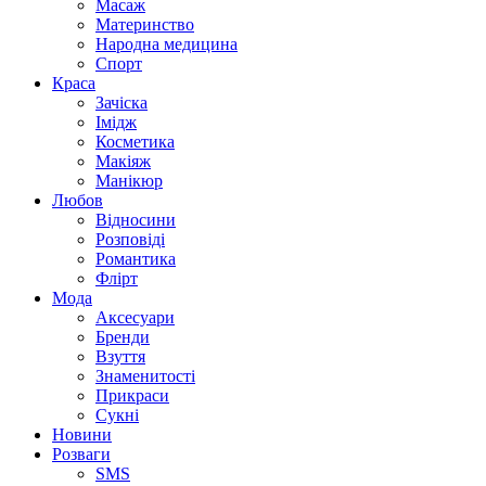
Масаж
Материнство
Народна медицина
Спорт
Краса
Зачіска
Імідж
Косметика
Макіяж
Манікюр
Любов
Відносини
Розповіді
Романтика
Флірт
Мода
Аксесуари
Бренди
Взуття
Знаменитості
Прикраси
Сукні
Новини
Розваги
SMS