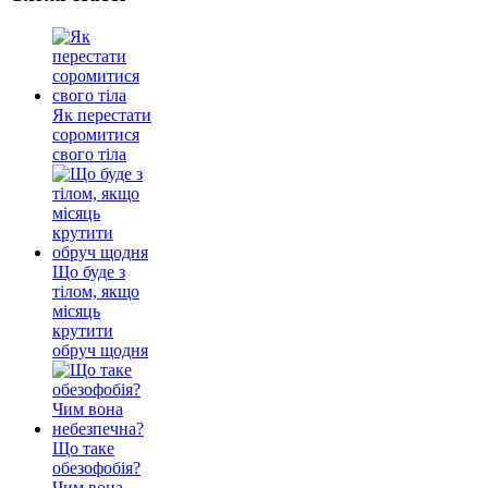
Як перестати
соромитися
свого тіла
Що буде з
тілом, якщо
місяць
крутити
обруч щодня
Що таке
обезофобія?
Чим вона