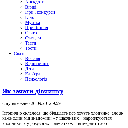
Анекдоти
Вірші
Ігри і конкурси
Кіно
Музика
Привітання
Свято
Статуси
Тести
Тости
Сім'я
Весілля
Відпочинок
Діти
Кар’єра
Психологія
Як зачати дівчинку
Опубліковано
26.09.2012 9:59
Історично склалося, що більшість пар хочуть хлопчика, але як
каже один мій знайомий: «У щасливих – народжуються
хлопчики, а у розумних – дівчатка». Підтвердити або