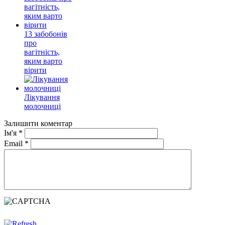
13 забобонів
про
вагітність,
яким варто
вірити
Лікування
молочниці
Залишити коментар
Ім'я
*
Email
*