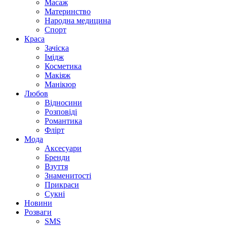
Масаж
Материнство
Народна медицина
Спорт
Краса
Зачіска
Імідж
Косметика
Макіяж
Манікюр
Любов
Відносини
Розповіді
Романтика
Флірт
Мода
Аксесуари
Бренди
Взуття
Знаменитості
Прикраси
Сукні
Новини
Розваги
SMS