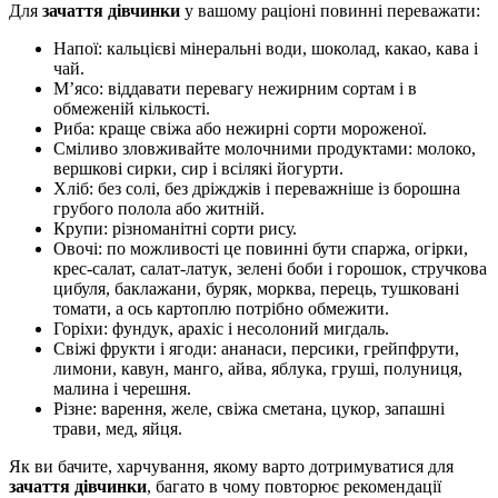
Для
зачаття дівчинки
у вашому раціоні повинні переважати:
Напої: кальцієві мінеральні води, шоколад, какао, кава і
чай.
М’ясо: віддавати перевагу нежирним сортам і в
обмеженій кількості.
Риба: краще свіжа або нежирні сорти мороженої.
Сміливо зловживайте молочними продуктами: молоко,
вершкові сирки, сир і всілякі йогурти.
Хліб: без солі, без дріжджів і переважніше із борошна
грубого полола або житній.
Крупи: різноманітні сорти рису.
Овочі: по можливості це повинні бути спаржа, огірки,
крес-салат, салат-латук, зелені боби і горошок, стручкова
цибуля, баклажани, буряк, морква, перець, тушковані
томати, а ось картоплю потрібно обмежити.
Горіхи: фундук, арахіс і несолоний мигдаль.
Свіжі фрукти і ягоди: ананаси, персики, грейпфрути,
лимони, кавун, манго, айва, яблука, груші, полуниця,
малина і черешня.
Різне: варення, желе, свіжа сметана, цукор, запашні
трави, мед, яйця.
Як ви бачите, харчування, якому варто дотримуватися для
зачаття дівчинки
, багато в чому повторює рекомендації