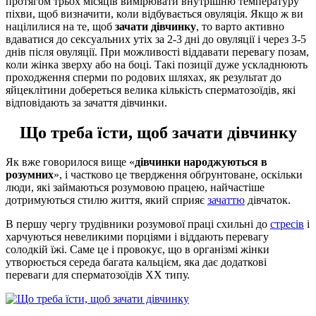
протягом трьох місяців вимірювати внутрішню температуру
піхви, щоб визначити, коли відбувається овуляція. Якщо ж ви
націлилися на те, щоб
зачати дівчинку
, то варто активно
вдаватися до сексуальних утіх за 2-3 дні до овуляції і через 3-5
днів після овуляції. При можливості віддавати перевагу позам,
коли жінка зверху або на боці. Такі позиції дуже ускладнюють
проходження сперми по родових шляхах, як результат до
яйцеклітини добереться велика кількість сперматозоїдів, які
відповідають за зачаття дівчинки.
Що треба їсти, щоб зачати дівчинку
Як вже говорилося вище «
дівчинки народжуються в
розумних
», і частково це твердження обґрунтоване, оскільки
люди, які займаються розумовою працею, найчастіше
дотримуються стилю життя, який сприяє
зачаттю
дівчаток.
В першу чергу трудівники розумової праці схильні до
стресів
і
харчуються невеликими порціями і віддають перевагу
солодкій їжі. Саме це і провокує, що в організмі жінки
утворюється середа багата кальцієм, яка дає додаткові
переваги для сперматозоїдів ХХ типу.