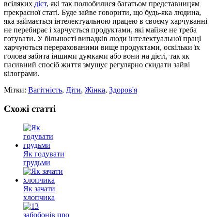
всіляких
дієт
, які так полюбилися багатьом представницям
прекрасної статі. Буде зайве говорити, що будь-яка людина,
яка займається інтелектуальною працею в своєму харчуванні
не перебирає і харчується продуктами, які майже не треба
готувати. У більшості випадків люди інтелектуальної праці
харчуються перерахованими вище продуктами, оскільки їх
голова забита іншими думками або вони на дієті, так як
пасивний спосіб життя змушує регулярно скидати зайві
кілограми.
Мітки:
Вагітність
,
Діти
,
Жінка
,
Здоров'я
Схожі статті
Як годувати
грудьми
Як зачати
хлопчика