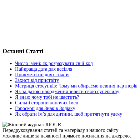
Останні Статті
Число імені: як розрахувати свій код
Найкраща дата для весілля
Прикмети по днях тижня
Захист від пристріту
Матриця стосунків: Чому ми обираємо певних партнерів
Як за датою народження знайти свою суперсилу
Я знаю чому тобі не щастить?
Сильні сторони жіночих імен
Гороскоп для Знаків Зодіаку
Як обрати ім’я для дитини, щоб притягнути удачу
Передруковування статей та матеріалу з нашого сайту
можливе лише за наявності прямого посилання на джерело.