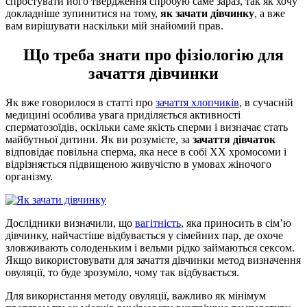
спростувати його твердження спробую саме зараз, так як хочу
докладніше зупинитися на тому,
як зачати дівчинку
, а вже
вам вирішувати наскільки мій знайомий прав.
Що треба знати про фізіологію для
зачаття дівчинки
Як вже говорилося в статті про
зачаття хлопчиків
, в сучасній
медицині особлива увага приділяється активності
сперматозоїдів, оскільки саме якість сперми і визначає стать
майбутньої дитини. Як ви розумієте, за
зачаття дівчаток
відповідає повільна сперма, яка несе в собі ХХ хромосоми і
відрізняється підвищеною живучістю в умовах жіночого
організму.
Дослідники визначили, що
вагітність
, яка приносить в сім’ю
дівчинку, найчастіше відбувається у сімейних пар, де охоче
зловживають солоденьким і вельми рідко займаються сексом.
Якщо використовувати для зачаття дівчинки метод визначення
овуляції, то буде зрозуміло, чому так відбувається.
Для використання методу овуляції, важливо як мінімум