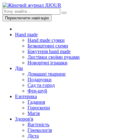
Переключити навігацію
Hand made
Hand made сумки
Безкоштовні схеми
Біжутерія hand made
Листівки своїми руками
Новорічні іграшки
Дім
Домашні тварини
Подарунки
Сад та город
Фен-шуй
Езотерика
Гадання
Гороскопи
Магія
Здоров'я
Вагітність
Гінекологія
Дієта